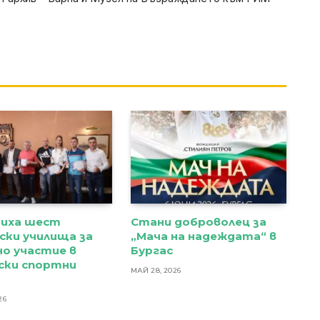
диха шест
Стани доброволец за
ски училища за
„Мача на надеждата“ в
о участие в
Бургас
ски спортни
МАЙ 28, 2026
и
26