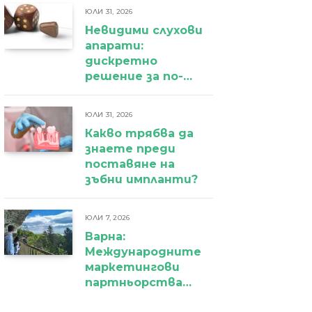
ЮЛИ 31, 2026
Невидими слухови
апарати:
дискретно
решение за по-
уверено
ежедневие
ЮЛИ 31, 2026
Какво трябва да
знаете преди
поставяне на
зъбни импланти?
ЮЛИ 7, 2026
Варна:
Международните
маркетингови
партньорства
вече дават първи