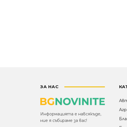
ЗА НАС
КА
Ав
Агр
Информацията е навсякъде,
Бла
ние я събираме за вас!