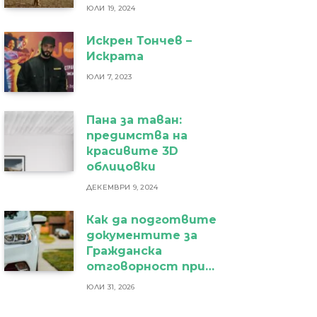
ЮЛИ 19, 2024
Искрен Тончев –
Искрата
ЮЛИ 7, 2023
Пана за таван:
предимства на
красивите 3D
облицовки
ДЕКЕМВРИ 9, 2024
Как да подготвите
документите за
Гражданска
отговорност при
фирмен
ЮЛИ 31, 2026
автомобил?