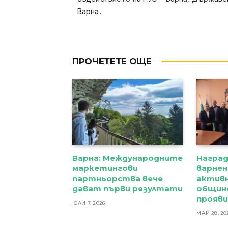
Варна.
ПРОЧЕТЕТЕ ОЩЕ
Варна: Международните
Награ
маркетингови
варнен
партньорства вече
активн
дават първи резултати
общин
прояв
ЮЛИ 7, 2026
МАЙ 28, 20