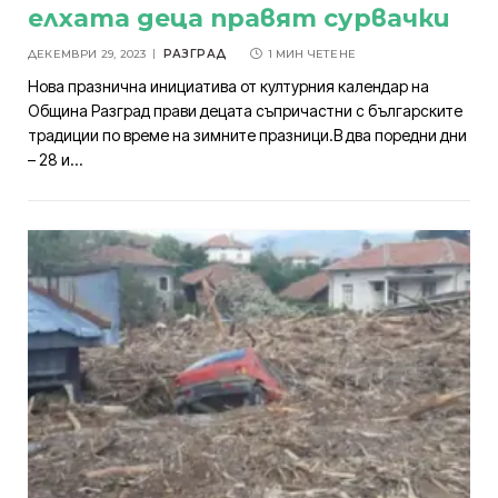
елхата деца правят сурвачки
ДЕКЕМВРИ 29, 2023
РАЗГРАД
1 МИН ЧЕТЕНЕ
Нова празнична инициатива от културния календар на
Община Разград прави децата съпричастни с българските
традиции по време на зимните празници.В два поредни дни
– 28 и…