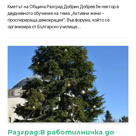
Кметът на Община Разград Добрин Добрев бе лектор в
двудневното обучение на тема „Активни жени –
просперираща демокрация”. Във форума, който се
организира от Българско училище…
Разград:В работилничка до