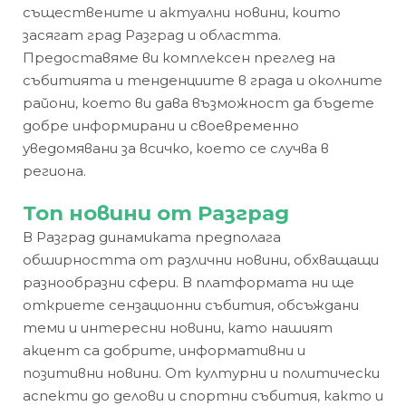
съществените и актуални новини, които
засягат град Разград и областта.
Предоставяме ви комплексен преглед на
събитията и тенденциите в града и околните
райони, което ви дава възможност да бъдете
добре информирани и своевременно
уведомявани за всичко, което се случва в
региона.
Топ новини от Разград
В Разград динамиката предполага
обширността от различни новини, обхващащи
разнообразни сфери. В платформата ни ще
откриете сензационни събития, обсъждани
теми и интересни новини, като нашият
акцент са добрите, информативни и
позитивни новини. От културни и политически
аспекти до делови и спортни събития, както и