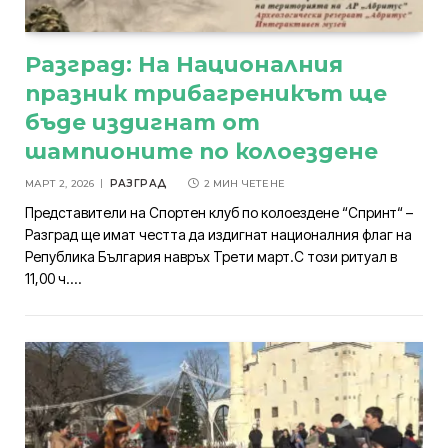
Разград: На Националния
празник трибагреникът ще
бъде издигнат от
шампионите по колоездене
МАРТ 2, 2026
РАЗГРАД
2 МИН ЧЕТЕНЕ
Представители на Спортен клуб по колоездене “Спринт“ –
Разград ще имат честта да издигнат националния флаг на
Република България навръх Трети март.С този ритуал в
11,00 ч.…