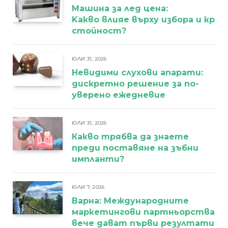
Машина за лед цена:
Kакво влияе върху избора и кра
стойност?
ЮЛИ 31, 2026
Невидими слухови апарати:
дискретно решение за по-
уверено ежедневие
ЮЛИ 31, 2026
Какво трябва да знаете
преди поставяне на зъбни
импланти?
ЮЛИ 7, 2026
Варна: Международните
маркетингови партньорства
вече дават първи резултати