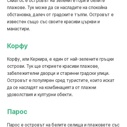
Скиатос е островът на зелените гори и белите
плажове. Тук може да се насладите на спокойна
обстановка, далеч от градските тълпи. Островът е
известен също със своите красиви църкви и
манастири.
Корфу
Корфу, или Керкира, е един от най-зелените гръцки
острови. Тук ще откриете красиви плажове,
забележителни дворци и старинни градски улици.
Островът е популярен сред туристите, които искат
да се насладят на комбинацията от плажни
удоволствия и културни обекти.
Парос
Парос е островът на белите селища и плажовете със