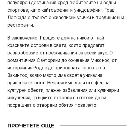
популярен дестинация сред любителите на водни
спортове, като кайтсърфинг и уиндсърфинг. Град
Лефкада е пълнът с живописни улички и традиционни
ресторанти.
В заключение, Гърция е дом на някои от най-
красивите острови в света, които предлагат
разнообразие от преживявания за всеки вкус. От
романтичния Санторини до оживения Миконос, от
историчния Родос до природната красота на
Закинтос, всяко място има своята уникална
привлекателност. Независимо дали сте фен на
културни обекти, плажни забавления или кулинарни
изкушения, гръцките острови са готови да ви
посрещнат с отворени обятия това лято.
ПРОЧЕТЕТЕ ОЩЕ