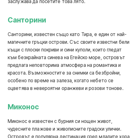
заслужава да посетите това лято.
Санторини
Санторини, известен също като Тира, е един от най-
магичните гръцки острови. Със своите известни бели
къщи с плоски покриви и сини куполи, които гледат
към безкрайната синева на Егейско море, островът
предлага неповторима атмосфера на романтика и
красота. Възможностите за снимки са безбройни,
особено по време на залеза, когато небето се
оцветява в невероятни оранжеви и розови тонове.
Миконос
Миконос е известен с бурния си нощен живот,
чудесните плажове и живописните градски улички.
Островът е популярна дестинация сред младите хора