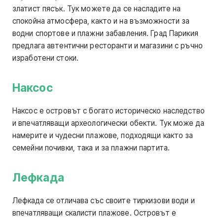
златист пясък. Тук можете да се насладите на
спокойна атмосфера, както и на възможности за
водни спортове и плажни забавления. Град Парикия
предлага автентични ресторанти и магазини с ръчно
изработени стоки.
Наксос
Наксос е островът с богато историческо наследство
и впечатляващи археологически обекти. Тук може да
намерите и чудесни плажове, подходящи както за
семейни почивки, така и за плажни партита.
Лефкада
Лефкада се отличава със своите тиркизови води и
впечатляващи скалисти плажове. Островът е