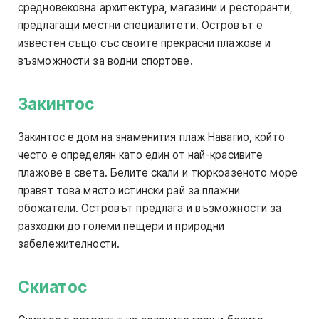
средновековна архитектура, магазини и ресторанти,
предлагащи местни специалитети. Островът е
известен също със своите прекрасни плажове и
възможности за водни спортове.
Закинтос
Закинтос е дом на знаменития плаж Навагио, който
често е определян като един от най-красивите
плажове в света. Белите скали и тюркоазеното море
правят това място истински рай за плажни
обожатели. Островът предлага и възможности за
разходки до големи пещери и природни
забележителности.
Скиатос