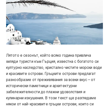
Лятото е сезонът, който всяко година привлича
хиляди туристи към Гърция, известна с богатото си
културно наследство, кристално чистите морски води
и красивите острови. Гръцките острови предлагат
разнообразие от преживявания за всеки вкус – от
исторически паметници и архитектурни
забележителности до плажни удоволствия и
кулинарни изкушения. В този текст ще разгледаме
някои от най-красивите гръцки острови, които си