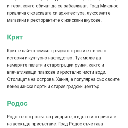
и тези, които обичат да се забавляват. Град Миконос
привлича с красивата си архитектура, луксозните
магазини и ресторантите с изискани вкусове.
Крит
Крит е най-големият гръцки остров и е пълен с
история и културно наследство. Тук може да
намерите палати и старогръцки руини, както и
впечатляващи плажове и кристално чисти води.
Столицата на острова, Хания, е популярна със своите
венециански порти и стария градски център.
Родос
Родос е островът на рицарите, където историята е
на всекъде присъствие. Град Родос съчетава