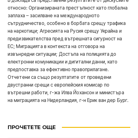
В доклада са представени резултатите от дискусиите
относно: Организираната престъпност като глобална
заплаха – засилване на международното
сътрудничество, особено в борбата срещу трафика
на наркотици; Агресията на Русия срещу Украйна и
предизвикателства пред вътрешната сигурност на
ЕС; Миграцията в контекста на отговора на
извънредни ситуации; Достъпа на полицията до
електронни комуникации и дигитални данни, като
предпоставка за ефективно правоприлагане.
Отчетени са също резултатите от проведени
двустранни срещи с европейския комисар по
вътрешни работи, г-жа Илва Йохансон и министъра
на миграцията на Нидерландия, г-н Ерик ван дер Бург.
ПРОЧЕТЕТЕ ОЩЕ