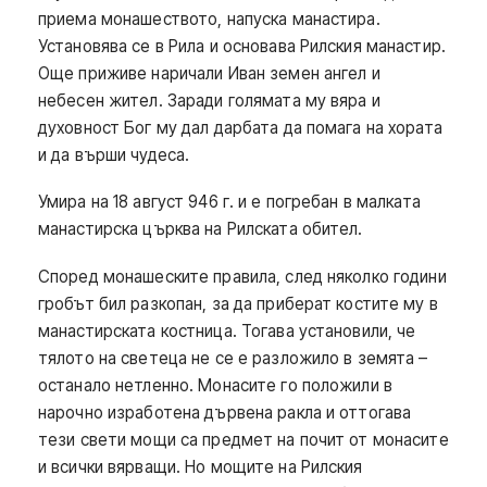
приема монашеството, напуска манастира.
Установява се в Рила и основава Рилския манастир.
Още приживе наричали Иван земен ангел и
небесен жител. Заради голямата му вяра и
духовност Бог му дал дарбата да помага на хората
и да върши чудеса.
Умира на 18 август 946 г. и е погребан в малката
манастирска църква на Рилската обител.
Според монашеските правила, след няколко години
гробът бил разкопан, за да приберат костите му в
манастирската костница. Тогава установили, че
тялото на светеца не се е разложило в земята –
останало нетленно. Монасите го положили в
нарочно изработена дървена ракла и оттогава
тези свети мощи са предмет на почит от монасите
и всички вярващи. Но мощите на Рилския