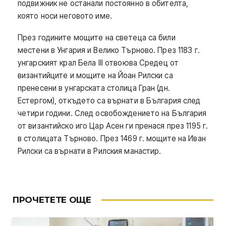
подвижник не останали постоянно в обителта,
която носи неговото име.
През годините мощите на светеца са били
местени в Унгария и Велико Търново. През 1183 г.
унгарският крал Бела III отвоюва Средец от
византийците и мощите на Йоан Рилски са
пренесени в унгарската столица Гран (дн.
Естергом), откъдето са върнати в България след
четири години. След освобождението на България
от византийско иго Цар Асен ги пренася през 1195 г.
в столицата Търново. През 1469 г. мощите на Иван
Рилски са върнати в Рилския манастир.
ПРОЧЕТЕТЕ ОЩЕ