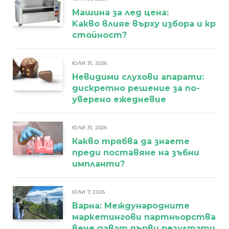
Машина за лед цена:
Kакво влияе върху избора и кра
стойност?
ЮЛИ 31, 2026
Невидими слухови апарати:
дискретно решение за по-
уверено ежедневие
ЮЛИ 31, 2026
Какво трябва да знаете
преди поставяне на зъбни
импланти?
ЮЛИ 7, 2026
Варна: Международните
маркетингови партньорства
вече дават първи резултати