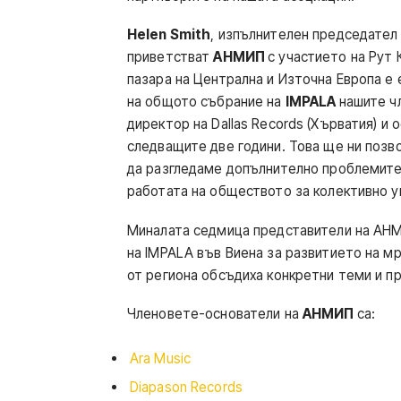
Helen Smith
, изпълнителен председател
приветстват
АНМИП
с участието на Рут 
пазара на Централна и Източна Европа е
на общото събрание на
IMPALA
нашите ч
директор на Dallas Records (Хърватия) и
следващите две години. Това ще ни позво
да разгледаме допълнително проблемите,
работата на обществото за колективно у
Миналата седмица представители на АНМ
на IMPALA във Виена за развитието на м
от региона обсъдиха конкретни теми и п
Членовете-основатели на
АНМИП
са:
Ara Music
Diapason Records