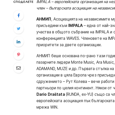
IMPALA – европейската организация на нез
СПОДЕЛЕТЕ
член – българската асоциация на независ
АНМИП
, Асоциацията на независимите м
присъедини към
IMPALA
– една от най-з
участва в общото събрание на IMPALA и 
конференцията WAVES. Членовете на IM
приоритети за двете организации.
АНМИП беше основана по-рано тази годин
пазарните лидери Monte Music, Ara Music, D
ADAMAND, MUZE и др. Първата стъпка на
организации в цяла Европа чрез присъед
сдружението – Рут Колева – вече работи
партньори по целия континент. Някои от
Dario Draštata
(RUNDA, ex-YU) също са ч
европейската асоциация пък българската
мрежа WIN.