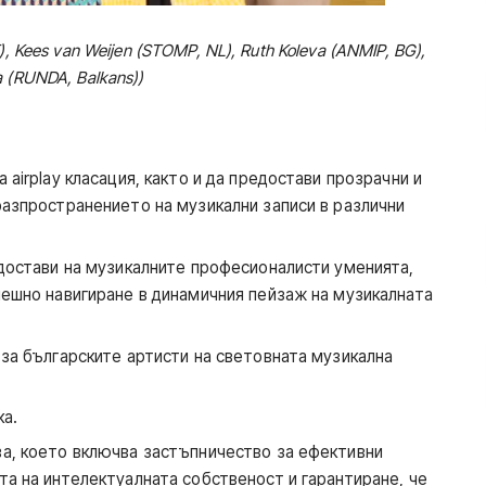
T), Kees van Weijen (STOMP, NL), Ruth Koleva (ANMIP, BG),
a (RUNDA, Balkans))
 airplay класация, както и да предостави прозрачни и
разпространението на музикални записи в различни
едостави на музикалните професионалисти уменията,
пешно навигиране в динамичния пейзаж на музикалната
 за българските артисти на световната музикална
ка.
ва, което включва застъпничество за ефективни
та на интелектуалната собственост и гарантиране, че