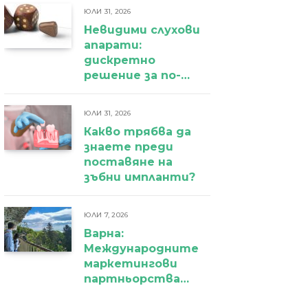
ЮЛИ 31, 2026
Невидими слухови
апарати:
дискретно
решение за по-
уверено
ежедневие
ЮЛИ 31, 2026
Какво трябва да
знаете преди
поставяне на
зъбни импланти?
ЮЛИ 7, 2026
Варна:
Международните
маркетингови
партньорства
вече дават първи