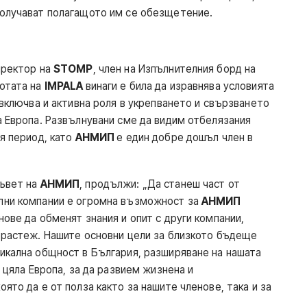
получават полагащото им се обезщетение.
иректор на
STOMP
, член на Изпълнителния борд на
ботата на
IMPALA
винаги е била да изравнява условията
 включва и активна роля в укрепването и свързването
а Европа. Развълнувани сме да видим отбелязания
я период, като
АНМИП
е един добре дошъл член в
съвет на
АНМИП
, продължи: „Да станеш част от
лни компании е огромна възможност за
АНМИП
нове да обменят знания и опит с други компании,
 растеж. Нашите основни цели за близкото бъдеще
икална общност в България, разширяване на нашата
 цяла Европа, за да развием жизнена и
ято да е от полза както за нашите членове, така и за