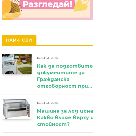
НАЙ-НОВИ
ЮЛИ 31, 2026
Как да подготвите
документите за
Гражданска
отговорност при
фирмен
автомобил?
ЮЛИ 31, 2026
Машина за лед цена:
Kакво влияе върху избора и крайн
стойност?