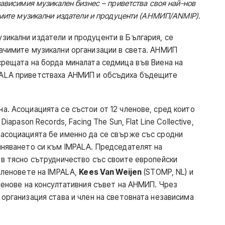
ависимия музикален бизнес – приветства своя най-нов
имите музикални издатели и продуценти (АНМИП/ANMIP).
узикални издатели и продуценти в България, се
начимите музикални организации в света. АНМИП
срещата на борда миналата седмица във Виена на
PALA приветстваха АНМИП и обсъдиха бъдещите
а. Асоциацията се състои от 12 членове, сред които
iapason Records, Facing The Sun, Flat Line Collective,
 асоциацията бе именно да се свърже със сродни
иняването си към IMPALA. Председателят на
 в тясно сътрудничество със своите европейски
 членовете на IMPALA,
Kees Van Weijen
(STOMP, NL) и
ленове на консултативния съвет на АНМИП. Чрез
 организация става и член на световната независима