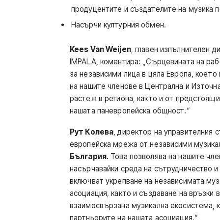
продуцентите и създателите на музика 
Насърчи културния обмен.
Kees Van Weijen
, главен изпълнителен д
IMPALA, коментира: „Сърцевината на ра
за независими лица в цяла Европа, което
на нашите членове в Централна и Източн
растеж в региона, както и от предстоящи
нашата паневропейска общност.“
Рут Колева
, директор на управителния 
европейска мрежа от независими музика
България
. Това позволява на нашите чле
насърчавайки среда на сътрудничество и
включват укрепване на независимата муз
асоциация, както и създаване на връзки в
взаимосвързана музикална екосистема, ко
партньорите на нашата асоциация.“