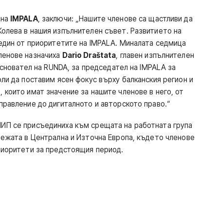
 на
IMPALA
, заключи: „Нашите членове са щастливи да
Колева в нашия изпълнителен съвет. Развитието на
 един от приоритетите на IMPALA. Миналата седмица
ленове назначиха
Dario Draštata
, главен изпълнителен
 основател на RUNDA, за председател на IMPALA за
ли да поставим ясен фокус върху балканския регион и
 които имат значение за нашите членове в него, от
правление до дигиталното и авторското право.“
ИП се присъединиха към срещата на работната група
режата в Централна и Източна Европа, където членове
риоритети за предстоящия период.