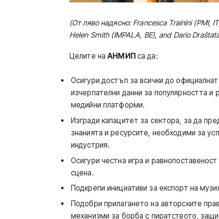
(От ляво надясно: Francesca Trainini (PMI, I
Helen Smith (IMPALA, BE), and Dario Draštat
Целите на
АНМИП
са да:
Осигури достъп за всички до официалната
изчерпателни данни за популярността и 
медийни платформи.
Изгради капацитет за сектора, за да пр
знанията и ресурсите, необходими за ус
индустрия.
Осигури честна игра и равнопоставеност
сцена.
Подкрепи инициативи за експорт на музи
Подобри прилагането на авторските пра
механизми за борба с пиратството, защи