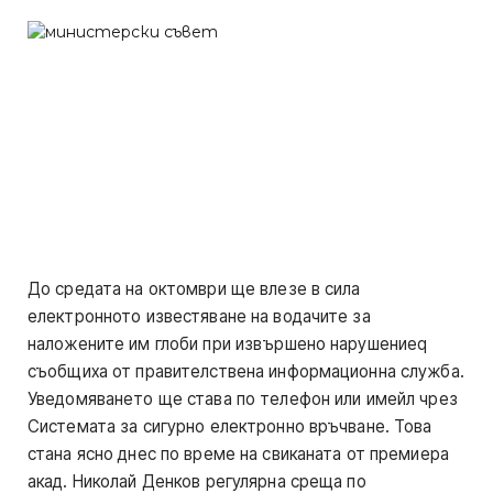
До средата на октомври ще влезе в сила
електронното известяване на водачите за
наложените им глоби при извършено нарушениеq
съобщиха от правителствена информационна служба.
Уведомяването ще става по телефон или имейл чрез
Системата за сигурно електронно връчване. Това
стана ясно днес по време на свиканата от премиера
акад. Николай Денков регулярна среща по