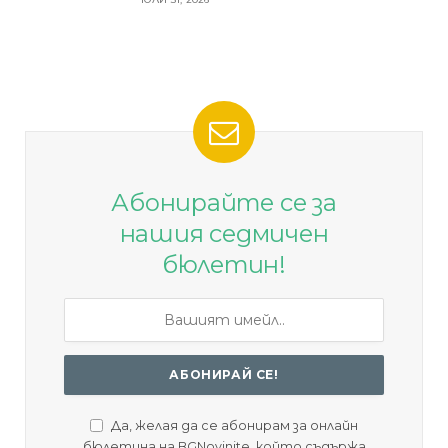
Абонирайте се за
нашия седмичен
бюлетин!
Да, желая да се абонирам за онлайн
бюлетина на BGNovinite, който съдържа