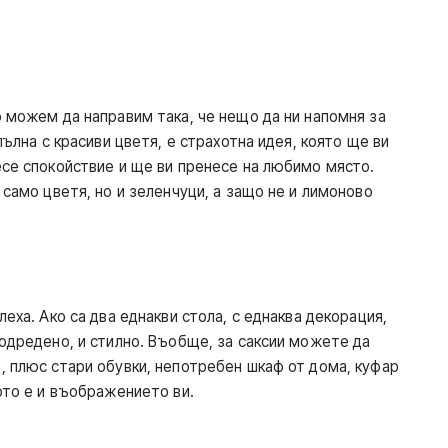
о можем да направим така, че нещо да ни напомня за
пълна с красиви цветя, е страхотна идея, която ще ви
есе спокойствие и ще ви пренесе на любимо място.
 само цветя, но и зеленчуци, а защо не и лимоново
еха. Ако са два еднакви стола, с еднаква декорация,
подредено, и стилно. Въобще, за саксии можете да
, плюс стари обувки, непотребен шкаф от дома, куфар
вото е и въображението ви.