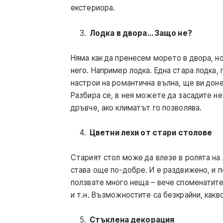
екстериора.
Лодка в двора… Защо не?
Няма как да пренесем морето в двора, н
него. Например лодка. Една стара лодка, 
настрои на романтична вълна, ще ви дон
Разбира се, в нея можете да засадите не
дръвче, ако климатът го позволява.
Цветни лехи от стари столове
Старият стол може да влезе в ролята на л
става още по-добре. И е раздвижено, и 
ползвате много неща – вече споменатите
и т.н. Възможностите са безкрайни, как
Стъклена декорация