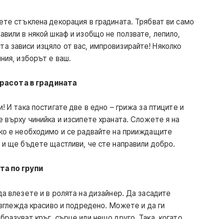
ете стъклена декорация в градината. Трябват ви само
авили в някой шкаф и изобщо не ползвате, лепило,
а зависи изцяло от вас, импровизирайте! Няколко
иния, изборът е ваш.
красота в градината
! И така постигате две в едно – грижа за птиците и
е върху чинийка и изсипете храната. Сложете я на
ако е необходимо и се радвайте на прииждащите
а и ще бъдете щастливи, че сте направили добро.
а по групи
да влезете и в ролята на дизайнер. Да засадите
 изглежда красиво и подредено. Можете и да ги
бразуват кръг, сърце или нещо друго. Така, когато