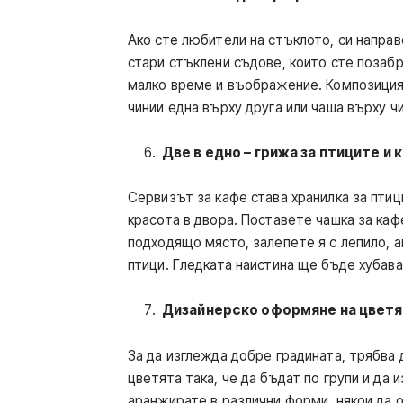
Ако сте любители на стъклото, си направ
стари стъклени съдове, които сте позабр
малко време и въображение. Композицият
чинии една върху друга или чаша върху ч
Две в едно – грижа за птиците и 
Сервизът за кафе става хранилка за птици
красота в двора. Поставете чашка за каф
подходящо място, залепете я с лепило, 
птици. Гледката наистина ще бъде хубав
Дизайнерско оформяне на цветят
За да изглежда добре градината, трябва 
цветята така, че да бъдат по групи и да
аранжирате в различни форми, някои да о