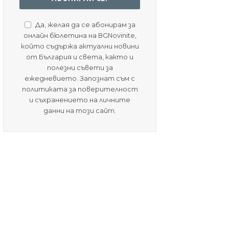
Да, желая да се абонирам за
онлайн бюлетина на BGNovinite,
който съдържа актуални новини
от България и света, както и
полезни съвети за
ежедневието. Запознат съм с
политиката за поверителност
и съхранението на личните
данни на този сайт.