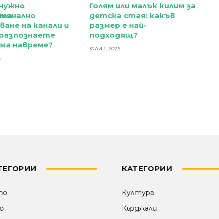
 нужно
Голям или малък килим за
ната
сионално
детска стая: какъв
ане на канали и
размер е най-
 разпознаете
подходящ?
ма навреме?
ЮЛИ 1, 2026
6
ТЕГОРИИ
КАТЕГОРИИ
то
Култура
о
Кърджали