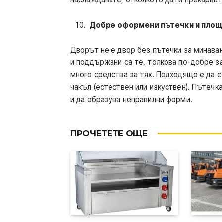
Добре оформени пътечки и пло
Дворът не е двор без пътечки за минаван
и поддържани са те, толкова по-добре за
много средства за тях. Подходящо е да с
чакъл (естествен или изкуствен). Пътечк
и да образува неправилни форми.
ПРОЧЕТЕТЕ ОЩЕ