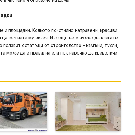
щадки
е и площадки. Колкото по-стилно направени, красиви
 цялостната му визия. Изобщо не е нужно да влагате
е ползват остатъци от строителство – камъни, тухли,
ата може да е правилна или пък нарочно да криволичи