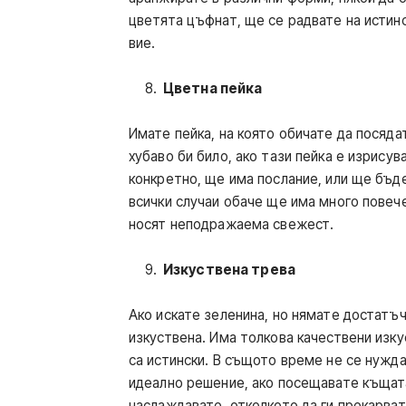
цветята цъфнат, ще се радвате на истин
вие.
Цветна пейка
Имате пейка, на която обичате да посяда
хубаво би било, ако тази пейка е изрису
конкретно, ще има послание, или ще бъд
всички случаи обаче ще има много повече
носят неподражаема свежест.
Изкуствена трева
Ако искате зеленина, но нямате достатъ
изкуствена. Има толкова качествени изку
са истински. В същото време не се нужда
идеално решение, ако посещавате къщата 
наслаждавате, отколкото да ги прекарват