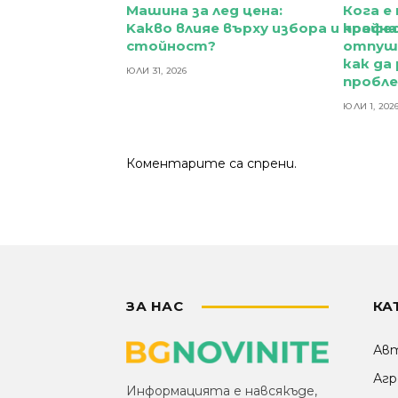
Машина за лед цена:
Кога е
Kакво влияе върху избора и край
профе
стойност?
отпушв
как да
ЮЛИ 31, 2026
пробле
ЮЛИ 1, 202
Коментарите са спрени.
ЗА НАС
КА
Ав
Агр
Информацията е навсякъде,