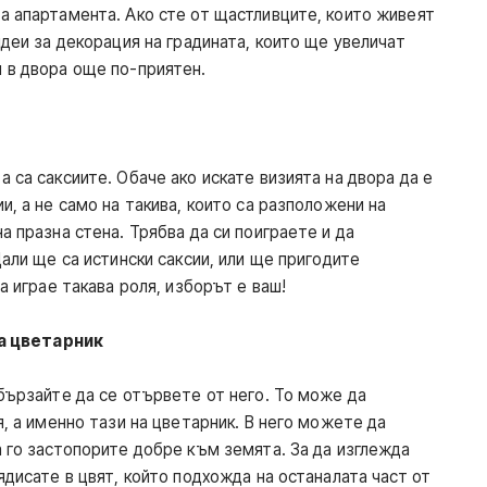
а апартамента. Ако сте от щастливците, които живеят
идеи за декорация на градината, които ще увеличат
я в двора още по-приятен.
 са саксиите. Обаче ако искате визията на двора да е
и, а не само на такива, които са разположени на
а празна стена. Трябва да си поиграете и да
Дали ще са истински саксии, или ще пригодите
а играе такава роля, изборът е ваш!
на цветарник
бързайте да се отървете от него. То може да
я, а именно тази на цветарник. В него можете да
а го застопорите добре към земята. За да изглежда
ядисате в цвят, който подхожда на останалата част от