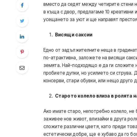
вместо да седят между четирите стени н
в къща с двор, предлагаме 10 креативни 
усещането за уют и ще направят престо
Висящи саксии
Едно от задължителните неща в градината
по-атрактивна, заложете на висящи сакси
земята. Най-подходящо е да ги сложите н
пробиете дупки, но усилието си струва. 
консерви, стари обувки, или нещо друго д
Старото колело влиза в ролята 
Ако имате старо, непотребно колело, не 
заживее нов живот, влизайки в друга рол
сложите различни цветя, като преди тов
естетически добре, ще е хубаво да го бо