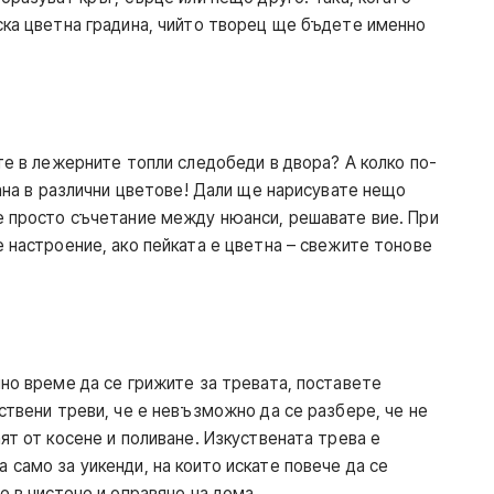
ска цветна градина, чийто творец ще бъдете именно
те в лежерните топли следобеди в двора? А колко по-
вана в различни цветове! Дали ще нарисувате нещо
е просто съчетание между нюанси, решавате вие. При
 настроение, ако пейката е цветна – свежите тонове
чно време да се грижите за тревата, поставете
ствени треви, че е невъзможно да се разбере, че не
ят от косене и поливане. Изкуствената трева е
само за уикенди, на които искате повече да се
е в чистене и оправяне на дома.