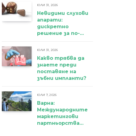
ЮЛИ 31, 2026
Невидими слухови
апарати:
дискретно
решение за по-
уверено
ежедневие
ЮЛИ 31, 2026
Какво трябва да
знаете преди
поставяне на
зъбни импланти?
ЮЛИ 7, 2026
Варна:
Международните
маркетингови
партньорства
вече дават първи