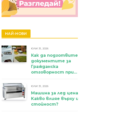
НАЙ-НОВИ
ЮЛИ 31, 2026
Как да подготвите
документите за
Гражданска
отговорност при
фирмен
автомобил?
ЮЛИ 31, 2026
Машина за лед цена:
Kакво влияе върху избора и крайн
стойност?