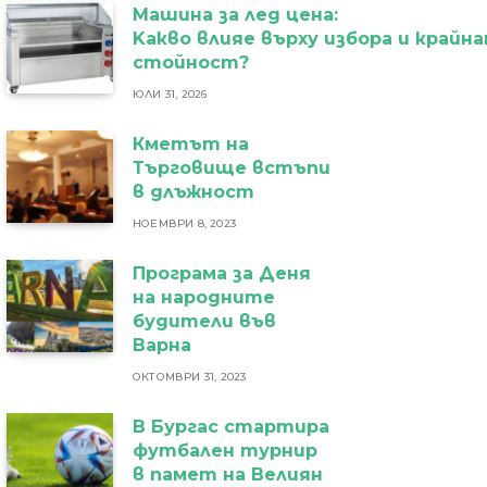
Машина за лед цена:
Kакво влияе върху избора и крайн
стойност?
ЮЛИ 31, 2026
Кметът на
Търговище встъпи
в длъжност
НОЕМВРИ 8, 2023
Програма за Деня
на народните
будители във
Варна
ОКТОМВРИ 31, 2023
В Бургас стартира
футбален турнир
в памет на Велиян