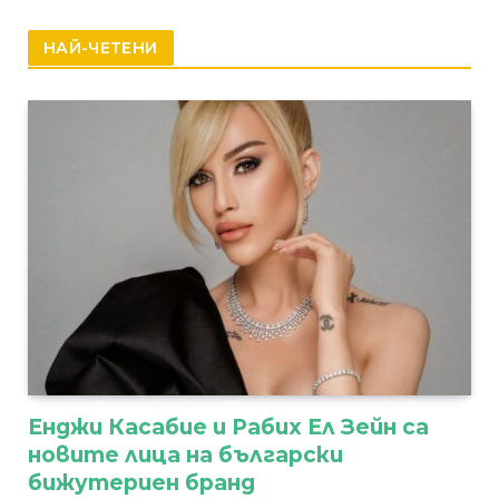
НАЙ-ЧЕТЕНИ
Енджи Касабие и Рабих Ел Зейн са
новите лица на български
бижутериен бранд