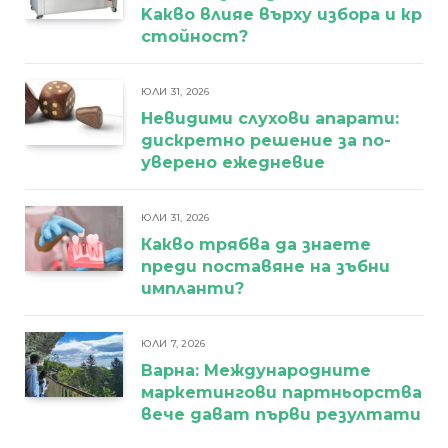
Kакво влияе върху избора и кра
стойност?
ЮЛИ 31, 2026
Невидими слухови апарати:
дискретно решение за по-
уверено ежедневие
ЮЛИ 31, 2026
Какво трябва да знаете
преди поставяне на зъбни
импланти?
ЮЛИ 7, 2026
Варна: Международните
маркетингови партньорства
вече дават първи резултати