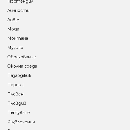
Кюстендил
Личности
Ловеч
Мода
Монтана
Музика
Образование
Околна среда
Пазарджик
Перник
Плевен
Пловдив
Пътуване
Развлечения