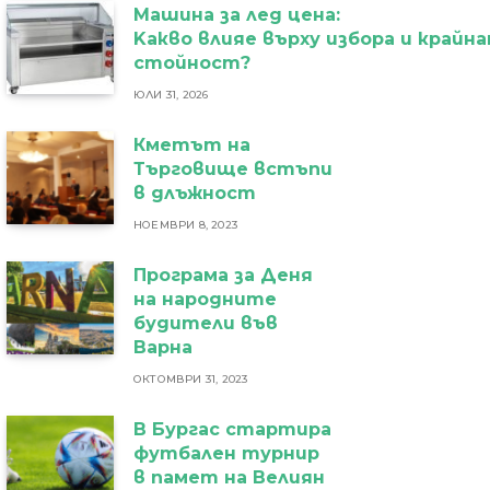
Машина за лед цена:
Kакво влияе върху избора и крайн
стойност?
ЮЛИ 31, 2026
Кметът на
Търговище встъпи
в длъжност
НОЕМВРИ 8, 2023
Програма за Деня
на народните
будители във
Варна
ОКТОМВРИ 31, 2023
В Бургас стартира
футбален турнир
в памет на Велиян