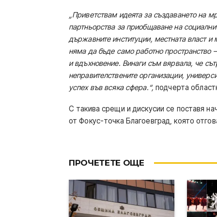
„Приветствам идеята за създаването
на мр
партньорства за приобщаване на социални
държавните институции, местната власт и 
няма да бъде само работно пространство –
и вдъхновение. Винаги съм вярвала, че с
неправителствените организации, университ
успех във всяка сфера.“,
подчерта област
С такива срещи и дискусии се поставя на
от Фокус-точка Благоевград, която отгов
ПРОЧЕТЕТЕ ОЩЕ