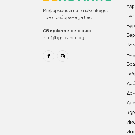
Агр
Информацията е навсякъде,
Бла
ние я събираме за вас!
Бур
Свържете се с нас:
Вар
info@bgnovinite.bg
Вел
Ви
Facebook
Instagram
Вра
Габ
Доб
До
Дом
Здр
Им
Ино