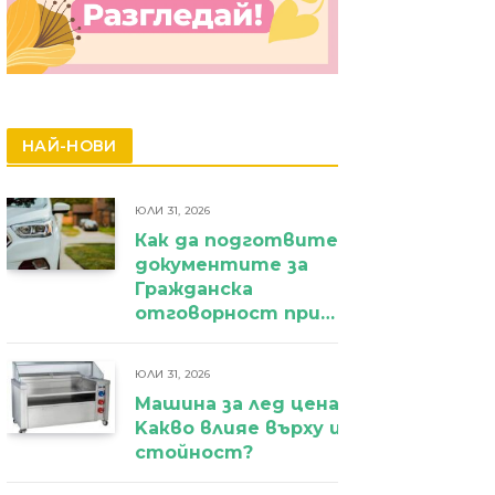
НАЙ-НОВИ
ЮЛИ 31, 2026
Как да подготвите
документите за
Гражданска
отговорност при
фирмен
автомобил?
ЮЛИ 31, 2026
Машина за лед цена:
Kакво влияе върху избора и крайн
стойност?