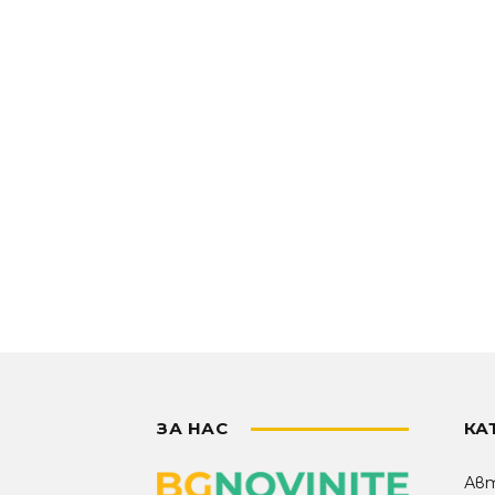
ЗА НАС
КА
Ав