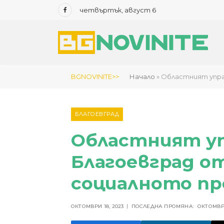
четвъртък, август 6
Facebook
BGNOVINITE>>
Начало
»
Областният упра
БЛАГОЕВГРАД
Областният у
Благоевград о
социалното п
ОКТОМВРИ 18, 2023
ПОСЛЕДНА ПРОМЯНА:
ОКТОМВРИ