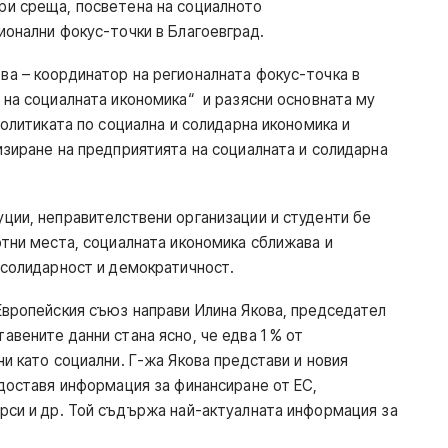
ри среща, посветена на социалното
ионални фокус-точки в Благоевград.
а – координатор на регионалната фокус-точка в
 на социалната икономика“ и разясни основната му
политиката по социална и солидарна икономика и
изиране на предприятията на социалната и солидарна
ции, неправителствени организации и студенти бе
отни места, социалната икономика сближава и
о солидарност и демократичност.
Европейския съюз направи Илина Якова, председател
вените данни стана ясно, че едва 1 % от
и като социални. Г-жа Якова представи и новия
едоставя информация за финансиране от ЕС,
рси и др. Той съдържа най-актуалната информация за