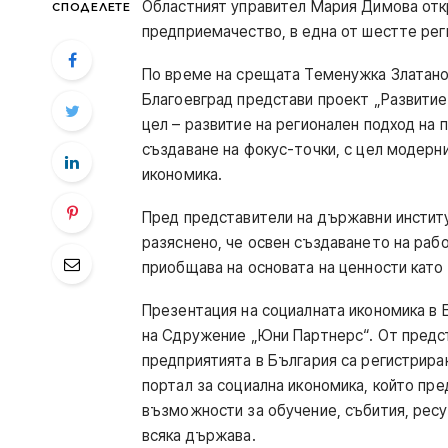
Областният управител Мария Димова отк
СПОДЕЛЕТЕ
предприемачество, в една от шестте рег
По време на срещата Теменужка Златанов
Благоевград представи проект „Развитие
цел – развитие на регионален подход на 
създаване на фокус-точки, с цел модерн
икономика.
Пред представители на държавни институ
разяснено, че освен създаването на раб
приобщава на основата на ценности кат
Презентация на социалната икономика в 
на Сдружение „Юни Партнерс“. От предста
предприятията в България са регистриран
портал за социална икономика, който пр
възможности за обучение, събития, ресу
всяка държава.