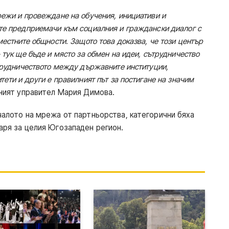
ежи и провеждане на обучения, инициативи и
те предприемачи към социалния и граждански диалог с
местните общности.
Защото това доказва, че този център
 тук ще бъде и място за обмен на идеи, сътрудничество
ътрудничеството между държавните институции,
ети и други е правилният път за постигане на значим
ният управител Мария Димова.
чалото на мрежа от партньорства, категорични бяха
аря за целия Югозападен регион.