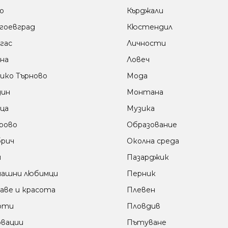
о
Кърджали
гоевград
Кюстендил
гас
Личности
на
Ловеч
ико Търново
Мода
дин
Монтана
ца
Музика
рово
Образование
рич
Околна среда
м
Пазарджик
ашни любимци
Перник
аве и красота
Плевен
оти
Пловдив
вации
Пътуване