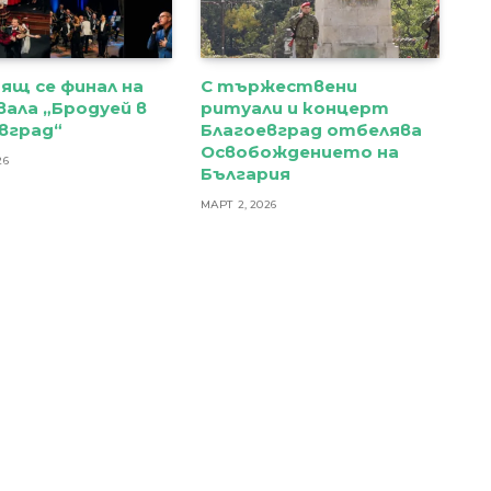
ящ се финал на
С тържествени
ала „Бродуей в
ритуали и концерт
вград“
Благоевград отбелява
Освобождението на
26
България
МАРТ 2, 2026