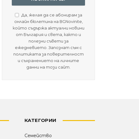
Да, желая да се абонирам за
онлайн бюлетина на BGNovinite,
който съдържа актуални новини
от България и света, както и
полезни съвети за
ежедневието. Запознат съм с
политиката за поверителност
и съхранението на личните
данни на този сайт.
КАТЕГОРИИ
Семейство