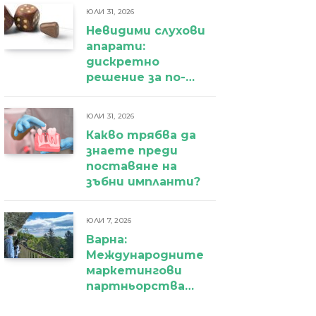
ЮЛИ 31, 2026
Невидими слухови
апарати:
дискретно
решение за по-
уверено
ежедневие
ЮЛИ 31, 2026
Какво трябва да
знаете преди
поставяне на
зъбни импланти?
ЮЛИ 7, 2026
Варна:
Международните
маркетингови
партньорства
вече дават първи