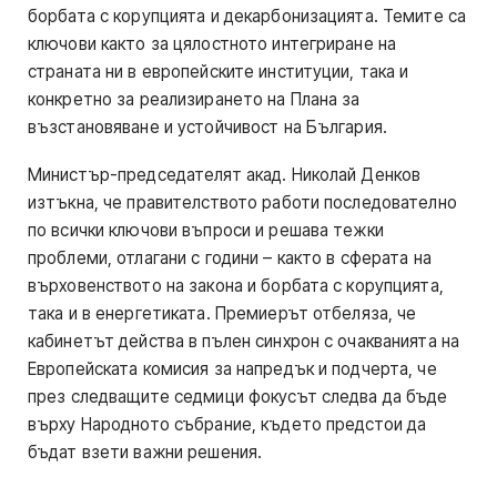
борбата с корупцията и декарбонизацията. Темите са
ключови както за цялостното интегриране на
страната ни в европейските институции, така и
конкретно за реализирането на Плана за
възстановяване и устойчивост на България.
Министър-председателят акад. Николай Денков
изтъкна, че правителството работи последователно
по всички ключови въпроси и решава тежки
проблеми, отлагани с години – както в сферата на
върховенството на закона и борбата с корупцията,
така и в енергетиката. Премиерът отбеляза, че
кабинетът действа в пълен синхрон с очакванията на
Европейската комисия за напредък и подчерта, че
през следващите седмици фокусът следва да бъде
върху Народното събрание, където предстои да
бъдат взети важни решения.