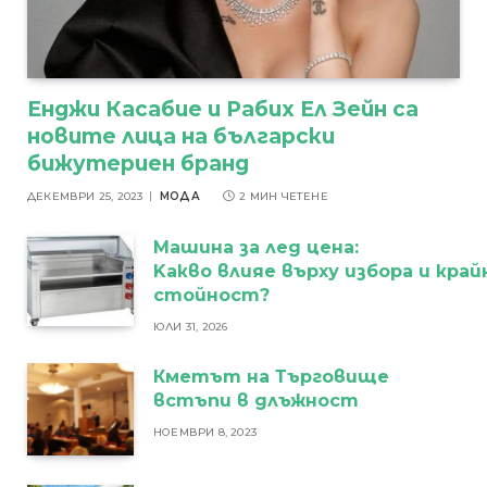
Енджи Касабие и Рабих Ел Зейн са
новите лица на български
бижутериен бранд
ДЕКЕМВРИ 25, 2023
МОДА
2 МИН ЧЕТЕНЕ
Машина за лед цена:
Kакво влияе върху избора и кра
стойност?
ЮЛИ 31, 2026
Кметът на Търговище
встъпи в длъжност
НОЕМВРИ 8, 2023