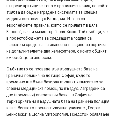
въпреки критиците това е правилният начин, по който
трябва да бъде изградена системата за спешна
медицинска помощ в България. И това са
европейските правила, които се прилагат в цяла
Европа“, заяви министър Гвоздейков. Той съобщи, че
в проектобюджета за следващата година са
заложени средства за авансово плащане за поръчка
на допълнителните два хеликоптера, с които общият
им брой ще стане осем.
Събитието се проведе във въздушната база на
Гранична полиция на летище София, където
временно ще бъде базиран първият хеликоптер за
спешна медицинска помощ по въздух. Изградени са
две (временни) оперативни бази – в София на
територията на въздушната база на Гранична полиция
и във Висшето военновъздушно училище „Георги
Бенковски“ в Долна Митрополия. Предстои обявяване