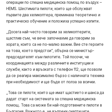
операции по спешна медицинска помощ по въздух –
HEMS. Шестимата пилоти, които ще обслужват
първите два хеликоптера, преминаха теоретично и
практическо обучение и положиха успешно изпити.
„Досега най-често говорим за хеликоптерите,
щастлив съм, че вече започнахме да говорим за
хората, които са не по-малко важни. Вие сте героите
на това, което предстои“, обърна се министър-
председателят към пилотите. Той посочи, че
координацията между различните институции и
служби, както и връзката с телефон 112, ще позволи
да се реагира максимално бързо с наличната техника
при необходимост и ще бъде от полза за всички.
„Това се пилоти, които ще имат щастието и шанса да
дадат старт на системата за спешна медицинска
помощ. Това са може би най-подготвените пилоти в
България. Важното е, че въпреки скептиците,