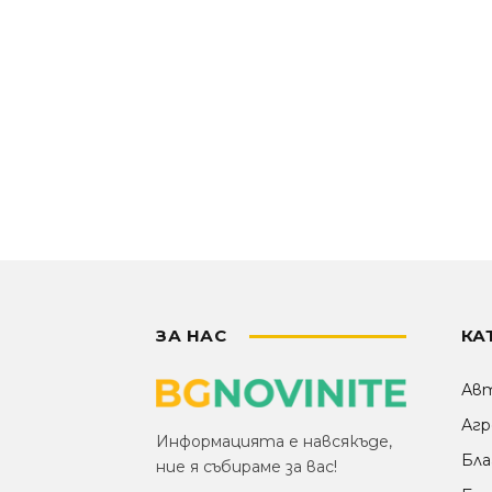
ЗА НАС
КА
Ав
Агр
Информацията е навсякъде,
Бла
ние я събираме за вас!