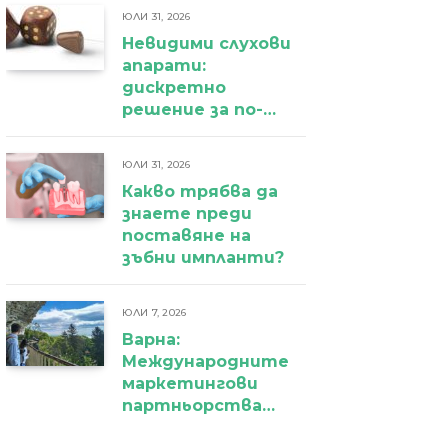
ЮЛИ 31, 2026
Невидими слухови
апарати:
дискретно
решение за по-
уверено
ежедневие
ЮЛИ 31, 2026
Какво трябва да
знаете преди
поставяне на
зъбни импланти?
ЮЛИ 7, 2026
Варна:
Международните
маркетингови
партньорства
вече дават първи