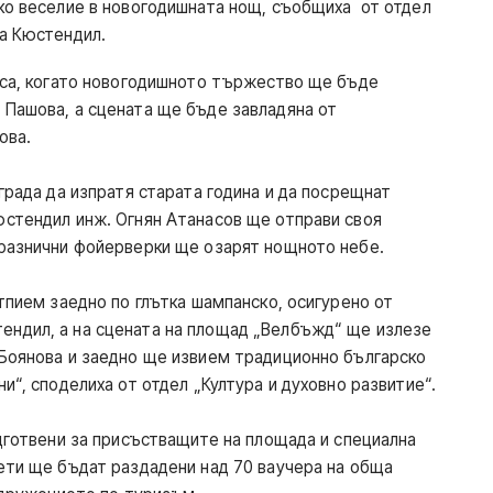
ко веселие в новогодишната нощ, съобщиха от отдел
а Кюстендил.
аса, когато новогодишното тържество ще бъде
 Пашова, а сцената ще бъде завладяна от
ова.
града да изпратя старата година и да посрещнат
юстендил инж. Огнян Атанасов ще отправи своя
празнични фойерверки ще озарят нощното небе.
тпием заедно по глътка шампанско, осигурено от
ндил, а на сцената на площад „Велбъжд“ ще излезе
 Боянова и заедно ще извием традиционно българско
и“, споделиха от отдел „Култура и духовно развитие“.
одготвени за присъстващите на площада и специална
ети ще бъдат раздадени над 70 ваучера на обща