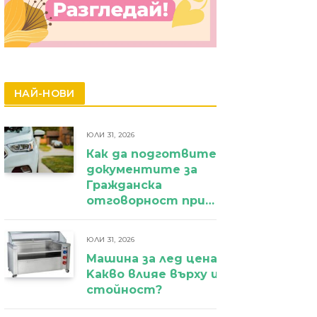
НАЙ-НОВИ
ЮЛИ 31, 2026
Как да подготвите
документите за
Гражданска
отговорност при
фирмен
автомобил?
ЮЛИ 31, 2026
Машина за лед цена:
Kакво влияе върху избора и крайн
стойност?