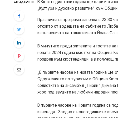
В Кюстендил тази година ще цари истинс
СПОДЕЛЕТЕ
„Култура и духовно развитие“ към Общин
Празничната програма започва в 23.30 ч
открито от водещата на събитието Люба
изпълненията на талантливата Йоана Саш
В минутите преди жителите и гостите на 
новата 2024 година кметът на Община К
поздрав към кюстендилци, а в полунощ 
„В първите часове на новата година ще о
Сдружението по туризъм и Община Кюсте
солистката на ансамбъл „Пирин“ Димана
хоро под звуците на любими народни песн
В първите часове на Новата година са п
изненада. Заедно с новогодишните късм