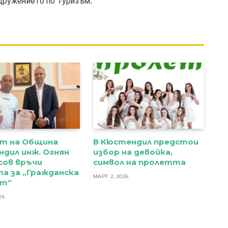
 Сдружението по туризъм.
т на Община
В Кюстендил предстои
дил инж. Огнян
избор на девойка,
сов връчи
символ на пролетта
а за „Гражданска
МАРТ 2, 2026
ст“
26