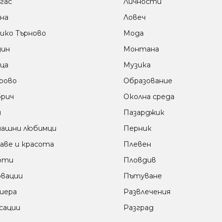
гас
Личности
на
Ловеч
ико Търново
Мода
дин
Монтана
ца
Музика
рово
Образование
рич
Околна среда
м
Пазарджик
ашни любимци
Перник
аве и красота
Плевен
оти
Пловдив
вации
Пътуване
иера
Развлечения
сации
Разград