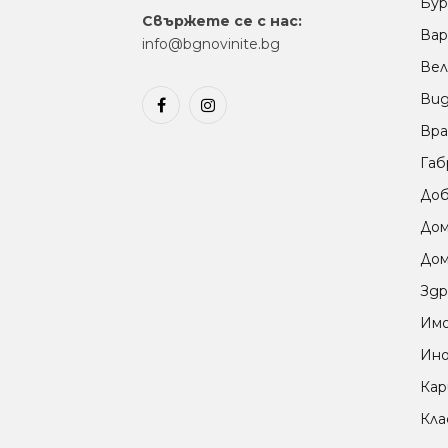
Бур
Свържете се с нас:
Вар
info@bgnovinite.bg
Вел
Ви
Facebook
Instagram
Вра
Габ
Доб
До
Дом
Здр
Им
Ино
Кар
Кла