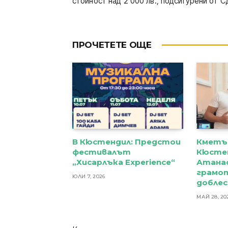
стойност над 2 000 лв., подсигурени от
ПРОЧЕТЕТЕ ОЩЕ
В Кюстендил: Предстои
Кметъ
фестивалът
Кюстен
„Хисарлъка Experience“
Атана
грамот
ЮЛИ 7, 2026
добле
МАЙ 28, 20