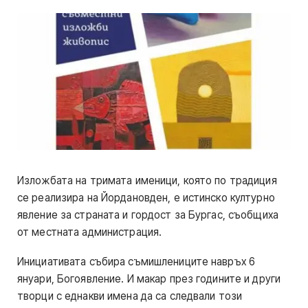
Изложбата на тримата именици, която по традиция
се реализира на Йордановден, е истинско културно
явление за страната и гордост за Бургас, съобщиха
от местната администрация.
Инициативата събира съмишлениците навръх 6
януари, Богоявление. И макар през годините и други
творци с еднакви имена да са следвали този