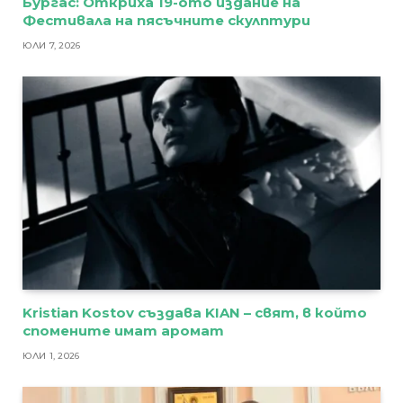
Бургас: Откриха 19-ото издание на
Фестивала на пясъчните скулптури
ЮЛИ 7, 2026
Kristian Kostov създава KIAN – свят, в който
спомените имат аромат
ЮЛИ 1, 2026