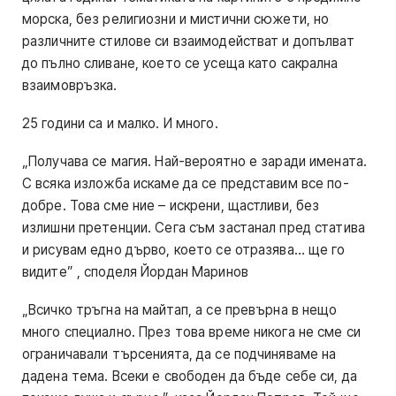
морска, без религиозни и мистични сюжети, но
различните стилове си взаимодействат и допълват
до пълно сливане, което се усеща като сакрална
взаимовръзка.
25 години са и малко. И много.
„Получава се магия. Най-вероятно е заради имената.
С всяка изложба искаме да се представим все по-
добре. Това сме ние – искрени, щастливи, без
излишни претенции. Сега съм застанал пред статива
и рисувам едно дърво, което се отразява… ще го
видите” , споделя Йордан Маринов
„Всичко тръгна на майтап, а се превърна в нещо
много специално. През това време никога не сме си
ограничавали търсенията, да се подчиняваме на
дадена тема. Всеки е свободен да бъде себе си, да