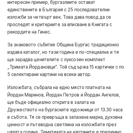
интересен пример, бургазлиите остават
единствените в България с 25 последователни
изложби за четвърт век. Това дава повод да се
проследят и критериите за вписване в Книгата с
рекордите на Гинес.
За знаковото събитие Община Бургас традиционно
издава каталог, но тази година е по-специална и тя
ще зарадва ценителите с луксозен комплект
„Тримата Йордановци”. Той съдържа 15 картички с по
5 селектирани картини на всеки автор.
Изложбата, събрала на едно място платната на
Йордан Маринов, Йордан Петров и Йордан Ангелов,
ще бъде официално открита в залата на
Дружеството на бургаските художници от 13.30 часа
в събота. Тя се превръща в запазена марка, духовна
ценност и пътеводна светлина на изложбите през
цялата година. Тематиката на картините е предимно