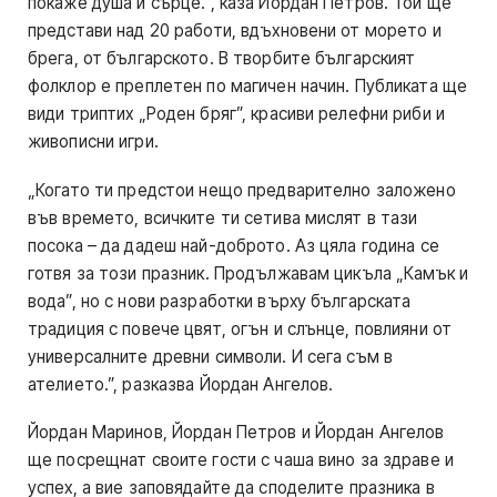
покаже душа и сърце.”, каза Йордан Петров. Той ще
представи над 20 работи, вдъхновени от морето и
брега, от българското. В творбите българският
фолклор е преплетен по магичен начин. Публиката ще
види триптих „Роден бряг”, красиви релефни риби и
живописни игри.
„Когато ти предстои нещо предварително заложено
във времето, всичките ти сетива мислят в тази
посока – да дадеш най-доброто. Аз цяла година се
готвя за този празник. Продължавам цикъла „Камък и
вода”, но с нови разработки върху българската
традиция с повече цвят, огън и слънце, повлияни от
универсалните древни символи. И сега съм в
ателието.”, разказва Йордан Ангелов.
Йордан Маринов, Йордан Петров и Йордан Ангелов
ще посрещнат своите гости с чаша вино за здраве и
успех, а вие заповядайте да споделите празника в