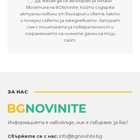
Да, желая да се абонирам за онлайн
бюлетина на BGNovinite, който съдържа
актуални новини от България и света, както
и полезни съвети за ежедневието. Запознат
съм с политиката за поверителност и
съхранението на личните данни на този
сайт.
ЗА НАС
Информацията е навсякъде, ние я събираме за вас!
Свържете се с нас:
info@bgnovinite.bg