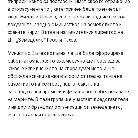
въпроси, които са поставени, имат своето отражение
в споразумението“, категоричен беше премиерът
акад. Николай Денков, който постави подписа си под
документа, заедно с министъра на земеделието и
храните Кирил Вътев и изпълнителния директор на
ДФ „Земеделие“ Георги Тахов.
Министър Вътев изтъкна, че ще бъде сформирана
работна група, която ежемесечно ще проследява
какво е изпълнението на споразумението и ще
обсъжда всички важни въпроси от гледна точка на
развитието на сектора, подготовката на
законодателни промени и финансовото обезпечаване
на мерките. В тази група ще участват представители
и на други браншови организации от земеделието,
които пожелаят да се включат.