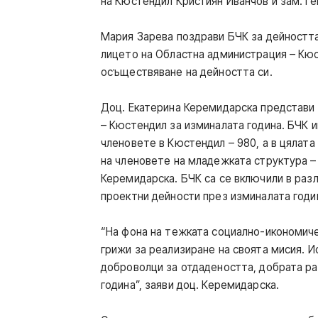
на Кюстендил Кристиян Иванчов и зам. г
Мария Зарева поздрави БЧК за дейността
лицето на Областна администрация – Кю
осъществяване на дейността си.
Доц. Екатерина Керемидарска представи 
– Кюстендил за изминалата година. БЧК и
членовете в Кюстендил – 980, а в цялата
на членовете на младежката структура – 
Керемидарска. БЧК са се включили в раз
проектни дейности през изминалата годи
“На фона на тежката социално-икономиче
грижи за реализиране на своята мисия. И
доброволци за отдадеността, добрата ра
година”, заяви доц. Керемидарска.