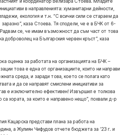
ластният й координатор Велизара Стоева. Младите
инициативи в направленията: хуманитарни дейности,
ладежи, екология и т.н. “С всички сили се стараем да
заразно”, каза Стоева. Тя сподели, че е в БЧК от 6-
. “Радвам се, че имам възможност да съм част от това
ка доброволец на Българския червен кръст”, каза
а оценка за работата на организацията на БЧК –
ации това е една от организациите, които ни направи
жната среда, и заради това, което се полага като
вата и да се направят смислени инициативи за
став е изключително ефективен! Извършил е толкова
 са хората, за които е направено нещо”, похвали д-р
ия Кацарска представи плана за работа на
дина, а Жулиян Чифудов отчете бюджета за ‘23 г. и