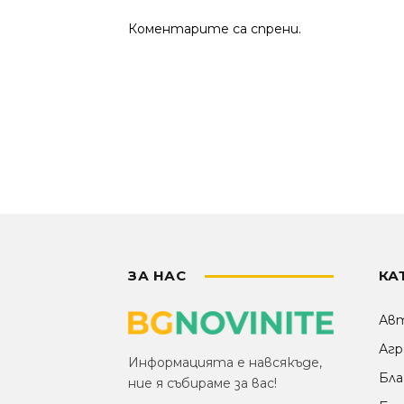
Коментарите са спрени.
ЗА НАС
КА
Ав
Агр
Информацията е навсякъде,
Бла
ние я събираме за вас!