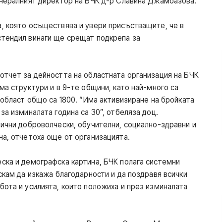
енералният директор на БЧК д-р Славина Джамбазова.
, която осъществява и увери присъстващите, че в
стендил винаги ще срещат подкрепа за
отчет за дейността на областната организация на БЧК
ма структури и в 9-те общини, като най-много са
 област общо са 1800. “Има активизиране на бройката
за изминалата година са 30”, отбеляза доц.
лични доброволчески, обучителни, социално-здравни и
на, отчетоха още от организацията.
ска и демографска картина, БЧК полага системни
скам да изкажа благодарности и да поздравя всички
бота и усилията, които положиха и през изминалата