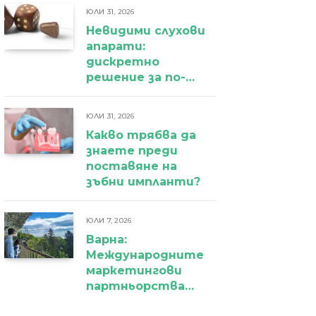
ЮЛИ 31, 2026
Невидими слухови
апарати:
дискретно
решение за по-
уверено
ежедневие
ЮЛИ 31, 2026
Какво трябва да
знаете преди
поставяне на
зъбни импланти?
ЮЛИ 7, 2026
Варна:
Международните
маркетингови
партньорства
вече дават първи