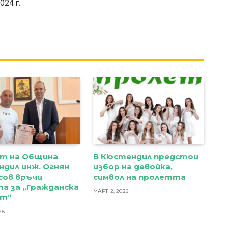
024 г.
т на Община
В Кюстендил предстои
дил инж. Огнян
избор на девойка,
сов връчи
символ на пролетта
а за „Гражданска
МАРТ 2, 2026
ст“
26