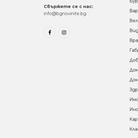
Бур
Свържете се с нас:
Вар
info@bgnovinite.bg
Вел
Ви
Facebook
Instagram
Вра
Габ
Доб
До
Дом
Здр
Им
Ино
Кар
Кла