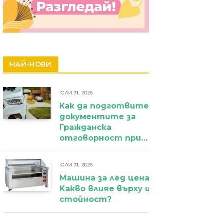
НАЙ-НОВИ
ЮЛИ 31, 2026
Как да подготвите
документите за
Гражданска
отговорност при
фирмен
автомобил?
ЮЛИ 31, 2026
Машина за лед цена:
Kакво влияе върху избора и крайн
стойност?