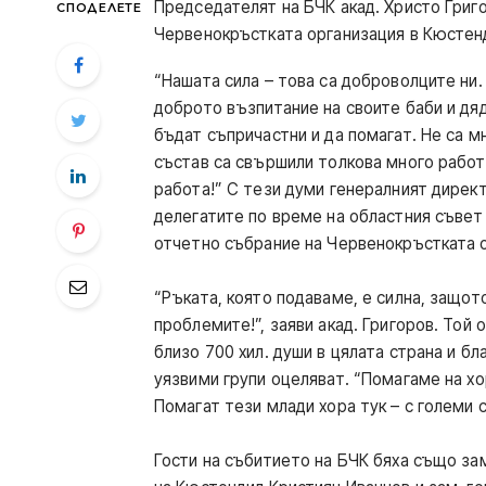
Председателят на БЧК акад. Христо Григо
СПОДЕЛЕТЕ
Червенокръстката организация в Кюстен
“Нашата сила – това са доброволците ни.
доброто възпитание на своите баби и дяд
бъдат съпричастни и да помагат. Не са м
състав са свършили толкова много работа
работа!” С тези думи генералният дирек
делегатите по време на областния съвет
отчетно събрание на Червенокръстката 
“Ръката, която подаваме, е силна, защо
проблемите!”, заяви акад. Григоров. Той 
близо 700 хил. души в цялата страна и б
уязвими групи оцеляват. “Помагаме на х
Помагат тези млади хора тук – с големи 
Гости на събитието на БЧК бяха също за