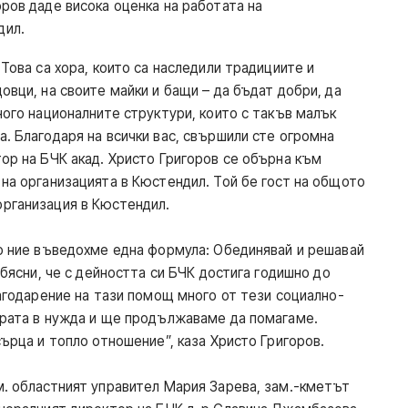
ров даде висока оценка на работата на
дил.
 Това са хора, които са наследили традициите и
овци, на своите майки и бащи – да бъдат добри, да
ного националните структури, които с такъв малък
. Благодаря на всички вас, свършили сте огромна
тор на БЧК акад. Христо Григоров се обърна към
 на организацията в Кюстендил. Той бе гост на общото
организация в Кюстендил.
то ние въведохме една формула: Обединявай и решавай
обясни, че с дейността си БЧК достига годишно до
лагодарение на тази помощ много от тези социално-
ората в нужда и ще продължаваме да помагаме.
сърца и топло отношение”, каза Христо Григоров.
м. областният управител Мария Зарева, зам.-кметът