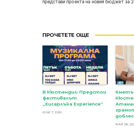
представи проекта на новия бюджет за 2
ПРОЧЕТЕТЕ ОЩЕ
В Кюстендил: Предстои
Кметъ
фестивалът
Кюстен
„Хисарлъка Experience“
Атана
грамот
ЮЛИ 7, 2026
добле
МАЙ 28, 20