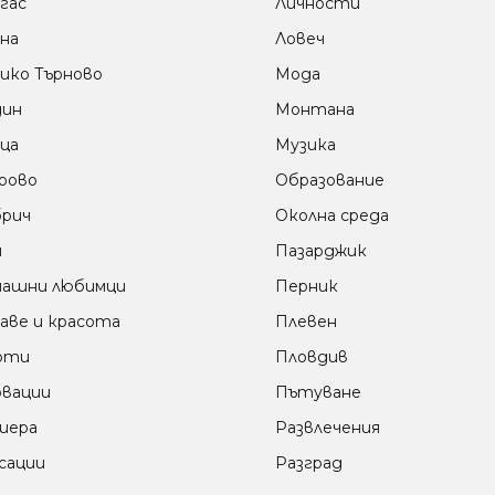
гас
Личности
на
Ловеч
ико Търново
Мода
дин
Монтана
ца
Музика
рово
Образование
рич
Околна среда
м
Пазарджик
ашни любимци
Перник
аве и красота
Плевен
оти
Пловдив
вации
Пътуване
иера
Развлечения
сации
Разград