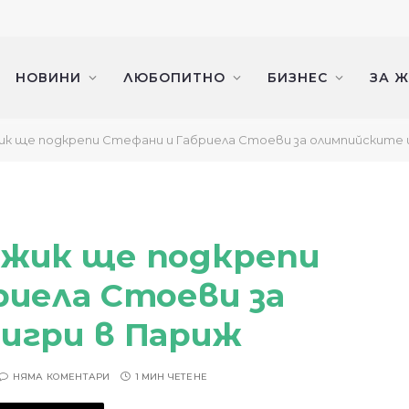
НОВИНИ
ЛЮБОПИТНО
БИЗНЕС
ЗА 
к ще подкрепи Стефани и Габриела Стоеви за олимпийските 
жик ще подкрепи
риела Стоеви за
игри в Париж
НЯМА КОМЕНТАРИ
1 МИН ЧЕТЕНЕ