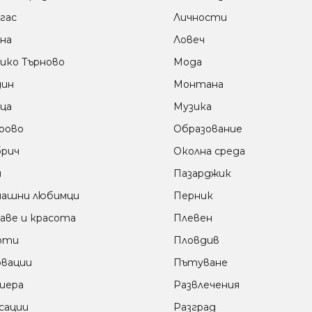
гас
Личности
на
Ловеч
ико Търново
Мода
дин
Монтана
ца
Музика
рово
Образование
рич
Околна среда
м
Пазарджик
ашни любимци
Перник
аве и красота
Плевен
оти
Пловдив
вации
Пътуване
иера
Развлечения
сации
Разград