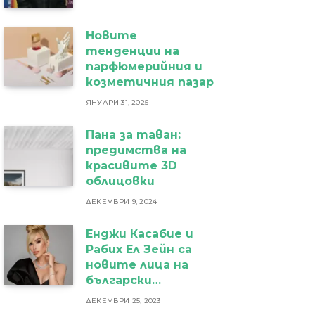
Новите
тенденции на
парфюмерийния и
козметичния пазар
ЯНУАРИ 31, 2025
Пана за таван:
предимства на
красивите 3D
облицовки
ДЕКЕМВРИ 9, 2024
Енджи Касабие и
Рабих Ел Зейн са
новите лица на
български
бижутериен бранд
ДЕКЕМВРИ 25, 2023