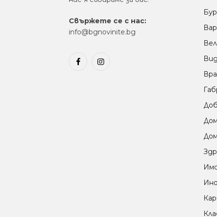
Бур
Свържете се с нас:
Вар
info@bgnovinite.bg
Вел
Ви
Facebook
Instagram
Вра
Габ
Доб
До
Дом
Здр
Им
Ино
Кар
Кла