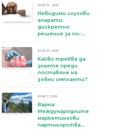
ЮЛИ 31, 2026
Невидими слухови
апарати:
дискретно
решение за по-
уверено
ежедневие
ЮЛИ 31, 2026
Какво трябва да
знаете преди
поставяне на
зъбни импланти?
ЮЛИ 7, 2026
Варна:
Международните
маркетингови
партньорства
вече дават първи