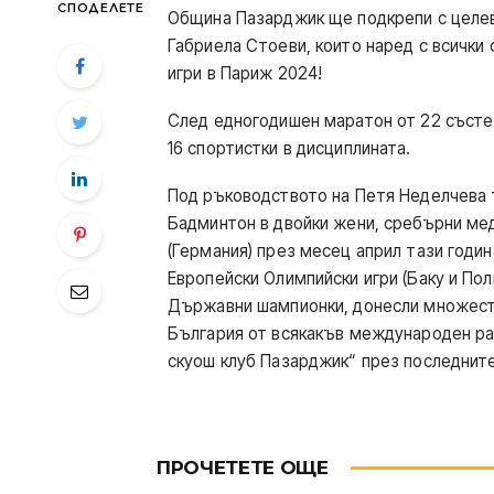
СПОДЕЛЕТЕ
Община Пазарджик ще подкрепи с целева
Габриела Стоеви, които наред с всички 
игри в Париж 2024!
След едногодишен маратон от 22 състез
16 спортистки в дисциплината.
Под ръководството на Петя Неделчева 
Бадминтон в двойки жени, сребърни ме
(Германия) през месец април тази година
Европейски Олимпийски игри (Баку и Пол
Държавни шампионки, донесли множеств
България от всякакъв международен ра
скуош клуб Пазарджик“ през последните
ПРОЧЕТЕТЕ ОЩЕ