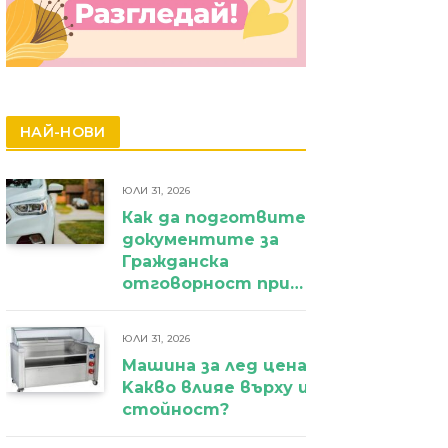
НАЙ-НОВИ
ЮЛИ 31, 2026
Как да подготвите
документите за
Гражданска
отговорност при
фирмен
автомобил?
ЮЛИ 31, 2026
Машина за лед цена:
Kакво влияе върху избора и крайн
стойност?