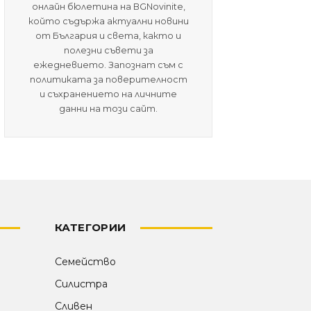
онлайн бюлетина на BGNovinite,
който съдържа актуални новини
от България и света, както и
полезни съвети за
ежедневието. Запознат съм с
политиката за поверителност
и съхранението на личните
данни на този сайт.
КАТЕГОРИИ
Семейство
Силистра
Сливен