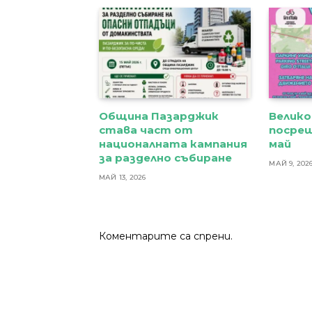
Община Пазарджик
Велико
става част от
посреща
националната кампания
май
за разделно събиране
МАЙ 9, 202
МАЙ 13, 2026
Коментарите са спрени.