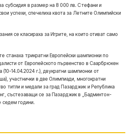
 субсидия в размер на 8 000 лв. Стефани и
свои успехи, спечелиха квота за Летните Олимпийски
ания се класираха за Игрите, на които отиват само
те станаха трикратни Европейски шампионки по
далисти от Европейското първенство в Саарбрюкен
 (10-14.04.2024 г.), двукратни шампионки от
ша), участнички в две Олимпиади, многократни
о титли и медали за град Пазарджик и Република
нг, състезаващи се за Пазарджик в „Бадминтон-
 седем години.