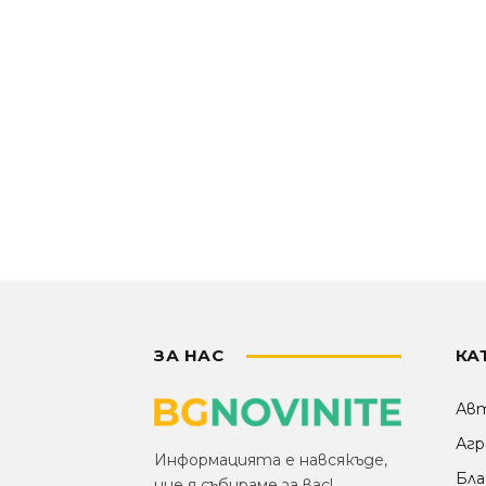
ЗА НАС
КА
Ав
Агр
Информацията е навсякъде,
Бла
ние я събираме за вас!