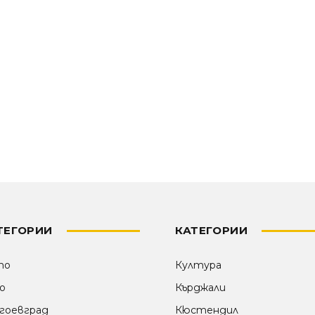
ТЕГОРИИ
КАТЕГОРИИ
то
Култура
о
Кърджали
гоевград
Кюстендил