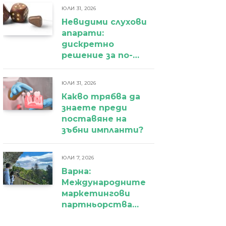
ЮЛИ 31, 2026
Невидими слухови
апарати:
дискретно
решение за по-
уверено
ежедневие
ЮЛИ 31, 2026
Какво трябва да
знаете преди
поставяне на
зъбни импланти?
ЮЛИ 7, 2026
Варна:
Международните
маркетингови
партньорства
вече дават първи