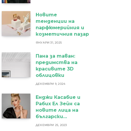
Новите
тенденции на
парфюмерийния и
козметичния пазар
ЯНУАРИ 31, 2025
Пана за таван:
предимства на
красивите 3D
облицовки
ДЕКЕМВРИ 9, 2024
Енджи Касабие и
Рабих Ел Зейн са
новите лица на
български
бижутериен бранд
ДЕКЕМВРИ 25, 2023