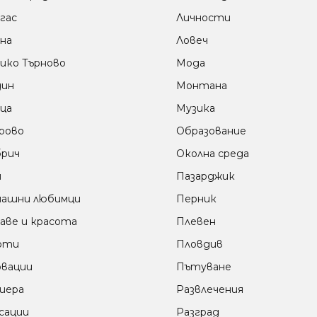
гас
Личности
на
Ловеч
ико Търново
Мода
дин
Монтана
ца
Музика
рово
Образование
рич
Околна среда
м
Пазарджик
ашни любимци
Перник
аве и красота
Плевен
оти
Пловдив
вации
Пътуване
иера
Развлечения
сации
Разград