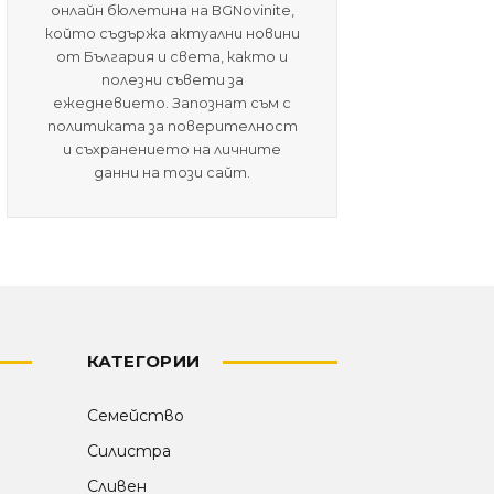
онлайн бюлетина на BGNovinite,
който съдържа актуални новини
от България и света, както и
полезни съвети за
ежедневието. Запознат съм с
политиката за поверителност
и съхранението на личните
данни на този сайт.
КАТЕГОРИИ
Семейство
Силистра
Сливен