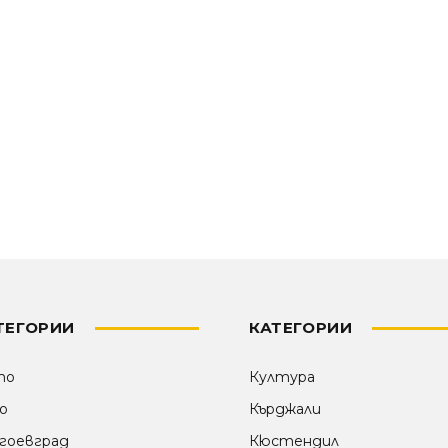
ТЕГОРИИ
КАТЕГОРИИ
то
Култура
о
Кърджали
гоевград
Кюстендил