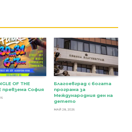
NGLE OF THE
Благоевград с богата
 превзема София
програма за
Международния ден на
26
детето
МАЙ 28, 2026