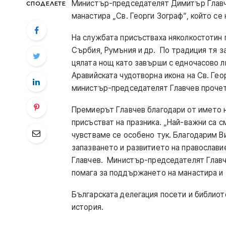
Министър-председателят Димитър Главчев
СПОДЕЛЕТЕ
манастира „Св. Георги Зограф“, който се 
На службата присъстваха няколкостотин 
Сърбия, Румъния и др. По традиция тя з
цялата нощ като завърши с едночасово л
Аравийската чудотворна икона на Св. Ге
министър-председателят Главчев прочет
Премиерът Главчев благодари от името н
присъстват на празника. „Най-важни са 
чувстваме се особено тук. Благодарим Ви
запазването и развитието на православие
Главчев. Министър-председателят Главч
помага за поддържането на манастира и 
Българската делегация посети и библиот
история.