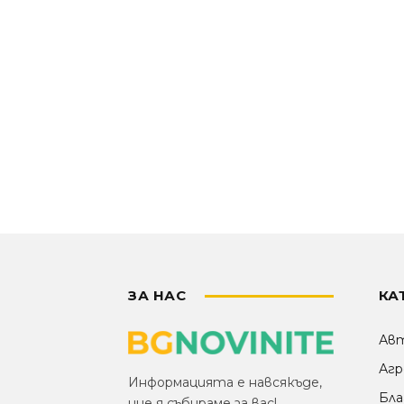
ЗА НАС
КА
Ав
Агр
Информацията е навсякъде,
Бла
ние я събираме за вас!