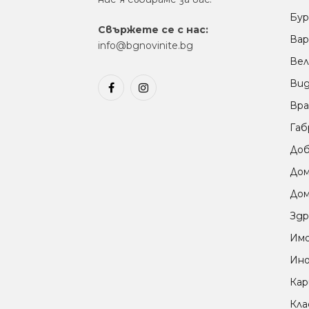
Бур
Свържете се с нас:
Вар
info@bgnovinite.bg
Вел
Ви
Facebook
Instagram
Вра
Габ
Доб
До
Дом
Здр
Им
Ино
Кар
Кла