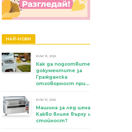
НАЙ-НОВИ
ЮЛИ 31, 2026
Как да подготвите
документите за
Гражданска
отговорност при
фирмен
автомобил?
ЮЛИ 31, 2026
Машина за лед цена:
Kакво влияе върху избора и крайн
стойност?