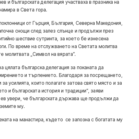
 и българската делегация участваха в празника на
намира в Света гора.
поклонници от Гърция, България, Северна Македония,
апочна снощи след залез слънце и продължи през
итийно шествие сутринта, за което бе изнесена
орги. По време на отслужването на Светата молитва
е молитвата „Символ на вярата”.
а цялата българска делегация за поканата да
смирението и търпението. Благодаря за посрещането,
 за усилията, които полагате затова свято място и за
то и българската история и традиции“, заяви
ев увери, че българската държава ще продължи да
земите му.
еката на манастира, където се запозна с богатата му