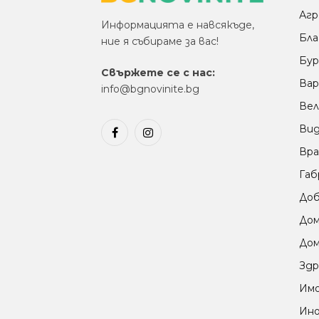
Агр
Информацията е навсякъде,
Бла
ние я събираме за вас!
Бур
Свържете се с нас:
Вар
info@bgnovinite.bg
Вел
Ви
Facebook
Instagram
Вра
Габ
Доб
До
Дом
Здр
Им
Ино