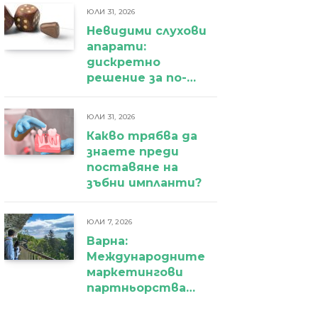
ЮЛИ 31, 2026
Невидими слухови
апарати:
дискретно
решение за по-
уверено
ежедневие
ЮЛИ 31, 2026
Какво трябва да
знаете преди
поставяне на
зъбни импланти?
ЮЛИ 7, 2026
Варна:
Международните
маркетингови
партньорства
вече дават първи