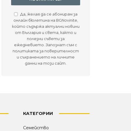
Да, желая да се абонирам за
онлайн бюлетина на BGNovinite,
който съдържа актуални новини
от България и света, както и
полезни съвети за
ежедневието. Запознат съм с
политиката за поверителност
и съхранението на личните
данни на този сайт.
КАТЕГОРИИ
Семейство