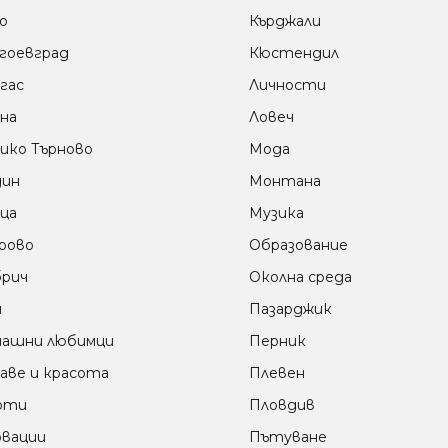
о
Кърджали
гоевград
Кюстендил
гас
Личности
на
Ловеч
ико Търново
Мода
дин
Монтана
ца
Музика
рово
Образование
рич
Околна среда
м
Пазарджик
ашни любимци
Перник
аве и красота
Плевен
оти
Пловдив
вации
Пътуване