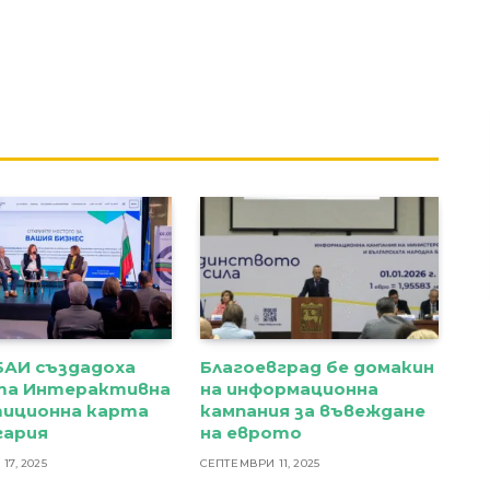
БАИ създадоха
Благоевград бе домакин
та Интерактивна
на информационна
тиционна карта
кампания за въвеждане
гария
на еврото
7, 2025
СЕПТЕМВРИ 11, 2025