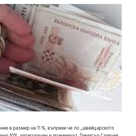
ние в размер на 11 %, въпреки че по „швейцарското
само 10%, категоричен е премиерът Димитър Главчев