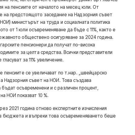
я на пенсиите от началото на месец юли. От
е на предстоящото заседание на Надзорния съвет
(НОИ) министърът на труда и социалната политика
о от 1 юли осъвременяване да бъде с 11%, както е
ржавното обществено осигуряване за 2024 година.
гарските пенсионери да получат по-висока
ходимите за целта средства. Всички представители
 гласуват за 11% увеличение.
е пенсиите се увеличават по т.нар. „швейцарско
на Надзорния съвет на НОИ. Това създава
 бъдат осъвременени и с различен процент,
на НОИ показват 10 %.
рез 2021 година отново експертните изчисления
 в бюджета и въпреки това осъвременяването беше