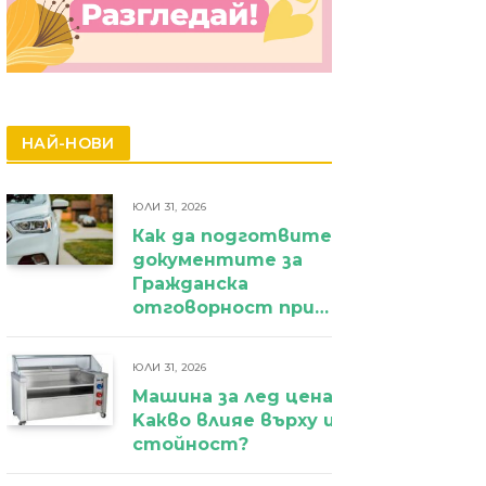
НАЙ-НОВИ
ЮЛИ 31, 2026
Как да подготвите
документите за
Гражданска
отговорност при
фирмен
автомобил?
ЮЛИ 31, 2026
Машина за лед цена:
Kакво влияе върху избора и крайн
стойност?