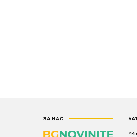
ЗА НАС
КА
Ав