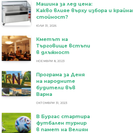
Машина за лед цена:
Kакво влияе върху избора и крайн
стойност?
ЮЛИ 31, 2026
Кметът на
Търговище встъпи
в длъжност
НОЕМВРИ 8, 2023
Програма за Деня
на народните
будители във
Варна
ОКТОМВРИ 31, 2023
В Бургас стартира
футбален турнир
в памет на Велиян