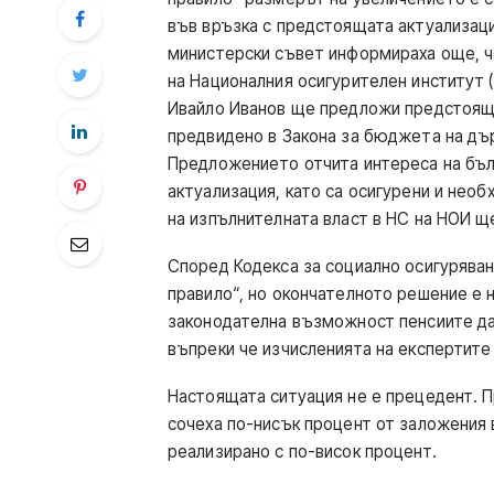
във връзка с предстоящата актуализаци
министерски съвет информираха още, ч
на Националния осигурителен институт 
Ивайло Иванов ще предложи предстоящот
предвидено в Закона за бюджета на дъ
Предложението отчита интереса на бъл
актуализация, като са осигурени и необ
на изпълнителната власт в НС на НОИ ще
Според Кодекса за социално осигуряван
правило“, но окончателното решение е 
законодателна възможност пенсиите да
въпреки че изчисленията на експертите 
Настоящата ситуация не е прецедент. П
сочеха по-нисък процент от заложения
реализирано с по-висок процент.