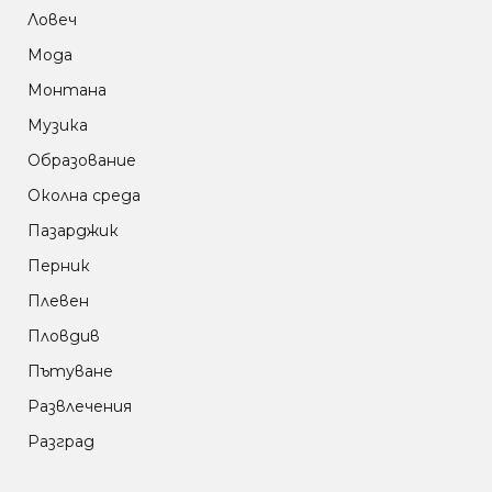
Ловеч
Мода
Монтана
Музика
Образование
Околна среда
Пазарджик
Перник
Плевен
Пловдив
Пътуване
Развлечения
Разград