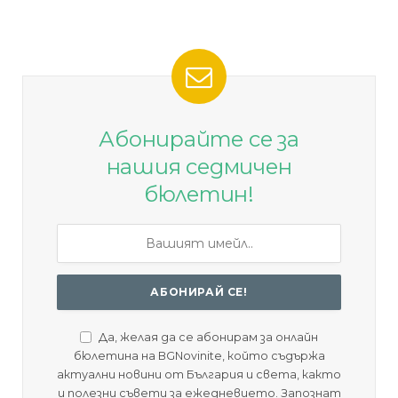
Абонирайте се за
нашия седмичен
бюлетин!
Да, желая да се абонирам за онлайн
бюлетина на BGNovinite, който съдържа
актуални новини от България и света, както
и полезни съвети за ежедневието. Запознат