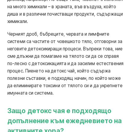
на много химикали – в храната, във въздуха, който
диша и в различни почистващи продукти, съдържащи
химикали.
Черният дроб, бъбреците, червата и лимфните
системи са частите от човешкото тяло, отговорни за
неговите детоксикиращи процеси. Въпреки това, ние
сме длъжни да помагаме на тялото си да се справя
по-лесно с детоксикацията и да засилим естествения
процес. Пиенето на детокс чай, който съдържа
полезни съставки, е подходящ начин, по който може
да елиминирате токсини от тялото си и да укрепнете
имунната си система.
Защо детокс чая е подходящо
допълнение към ежедневието на
активните хора?