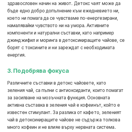
здравословен начин на живот. Детокс чаят може да
бъде едно добро допълнение към ежедневието ни,
което ни помага да се чувстваме по-енергезирани,
намалявайки чувството ни на умора. Активните
компоненти и натурални съставки, като например
джинджифил и моринга в детоксикиращите чайове, се
борят с токсините и ни зареждат с необходимата
енергия.
3. Подобрява фокуса
Различните съставки в детокс чайовете, като
зеления чай, са пълни с антиоксиданти, които помагат
за засилване на мозъчната функция. Основната
активна съставка в зеления чай е кофеинът, който е
известен стимулант. За разлика от кафето, зеленият
чай в детоксикиращите чайове не съдържа толкова
много кофеин и не влияе върху нервната система.