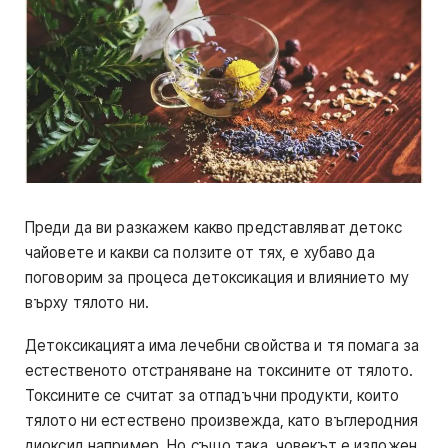
Преди да ви разкажем какво представляват детокс
чайовете и какви са ползите от тях, е хубаво да
поговорим за процеса детоксикация и влиянието му
върху тялото ни.
Детоксикацията има лечебни свойства и тя помага за
естественото отстраняване на токсините от тялото.
Токсините се считат за отпадъчни продукти, които
тялото ни естествено произвежда, като въглеродния
диоксид например. Но също така, човекът е изложен