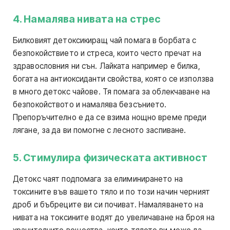
4. Намалява нивата на стрес
Билковият детоксикиращ чай помага в борбата с
безпокойствието и стреса, които често пречат на
здравословния ни сън. Лайката например е билка,
богата на антиоксиданти свойства, която се използва
в много детокс чайове. Тя помага за облекчаване на
безпокойството и намалява безсънието.
Препоръчително е да се взима нощно време преди
лягане, за да ви помогне с лесното заспиване.
5. Стимулира физическата активност
Детокс чаят подпомага за елиминирането на
токсините във вашето тяло и по този начин черният
дроб и бъбреците ви си почиват. Намаляването на
нивата на токсините водят до увеличаване на броя на