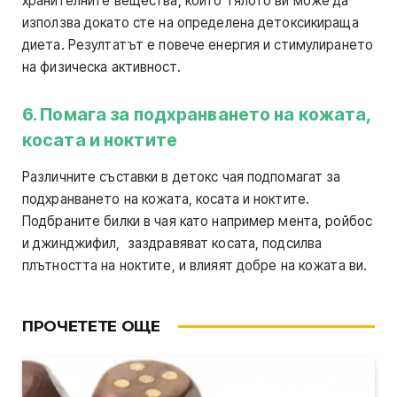
хранителните вещества, които тялото ви може да
използва докато сте на определена детоксикираща
диета. Резултатът е повече енергия и стимулирането
на физическа активност.
6. Помага за подхранването на кожата,
косата и ноктите
Различните съставки в детокс чая подпомагат за
подхранването на кожата, косата и ноктите.
Подбраните билки в чая като например мента, ройбос
и джинджифил, заздравяват косата, подсилва
плътността на ноктите, и влияят добре на кожата ви.
ПРОЧЕТЕТЕ ОЩЕ