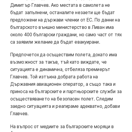
Димитър Главчев. Ако местата в самолета не
бъдат запълнени, останалите незаети ще бъдат
предложени на държави членки от ЕС. По данни на
българското външно министерство в Ливан има
около 400 български граждани, но само част от тях
са заявили желание да бъдат евакуирани.
Предпочетох да осъществим полета, докато има
възможност за такъв, тъй като виждате, че
ситуацията е динамична, отбеляза премиерът
Главчев. Той изтъкна добрата работа на
Държавния авиационен оператор, а също така и
приноса на българските и партньорските служби за
осъществяването на безопасен полет. Следим
заедно ситуацията и реагираме адекватно, добави
Главчев.
На въпрос от медиите за българските моряци в