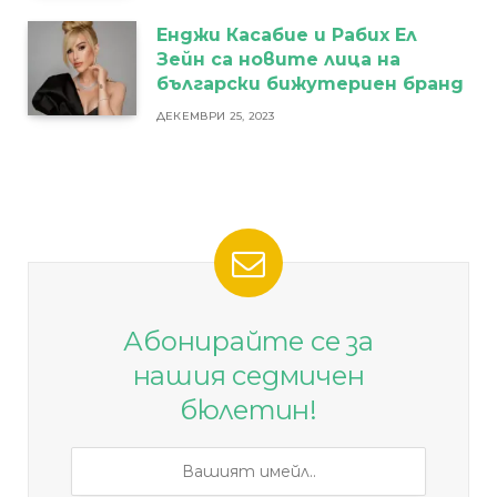
Енджи Касабие и Рабих Ел
Зейн са новите лица на
български бижутериен бранд
ДЕКЕМВРИ 25, 2023
Абонирайте се за
нашия седмичен
бюлетин!