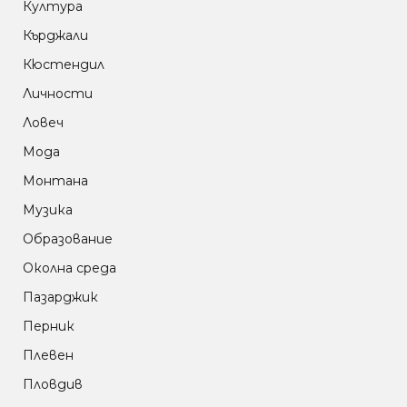
Култура
Кърджали
Кюстендил
Личности
Ловеч
Мода
Монтана
Музика
Образование
Околна среда
Пазарджик
Перник
Плевен
Пловдив