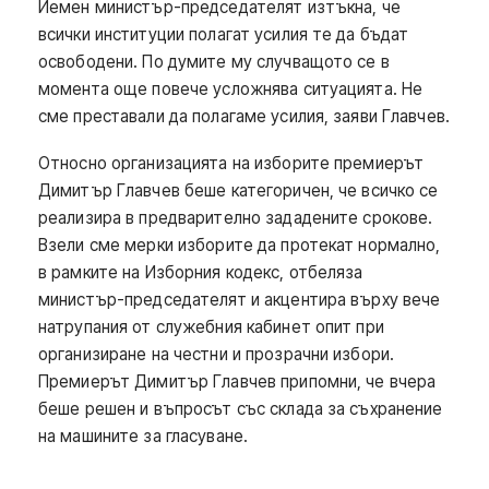
Йемен министър-председателят изтъкна, че
всички институции полагат усилия те да бъдат
освободени. По думите му случващото се в
момента още повече усложнява ситуацията. Не
сме преставали да полагаме усилия, заяви Главчев.
Относно организацията на изборите премиерът
Димитър Главчев беше категоричен, че всичко се
реализира в предварително зададените срокове.
Взели сме мерки изборите да протекат нормално,
в рамките на Изборния кодекс, отбеляза
министър-председателят и акцентира върху вече
натрупания от служебния кабинет опит при
организиране на честни и прозрачни избори.
Премиерът Димитър Главчев припомни, че вчера
беше решен и въпросът със склада за съхранение
на машините за гласуване.