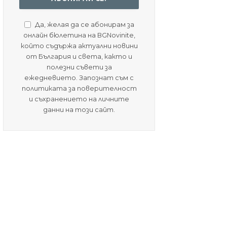
Да, желая да се абонирам за
онлайн бюлетина на BGNovinite,
който съдържа актуални новини
от България и света, както и
полезни съвети за
ежедневието. Запознат съм с
политиката за поверителност
и съхранението на личните
данни на този сайт.