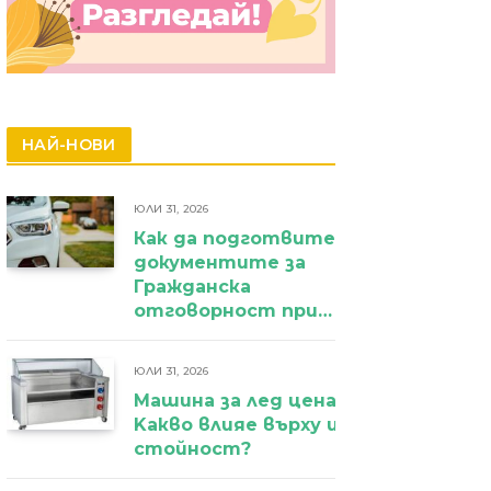
НАЙ-НОВИ
ЮЛИ 31, 2026
Как да подготвите
документите за
Гражданска
отговорност при
фирмен
автомобил?
ЮЛИ 31, 2026
Машина за лед цена:
Kакво влияе върху избора и крайн
стойност?