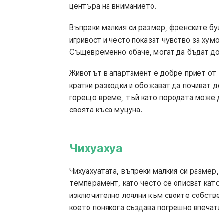
центъра на вниманието.
Въпреки малкия си размер, френските бул
игривост и често показат чувство за хумо
Същевременно обаче, могат да бъдат дос
Животът в апартамент е добре приет от 
кратки разходки и обожават да почиват д
горещо време, тъй като породата може 
своята къса муцуна.
Чихуахуа
Чихуахуатата, въпреки малкия си размер,
темперамент, като често се описват като
изключително лоялни към своите собстве
което понякога създава погрешно впечат