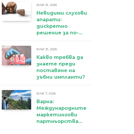
ЮЛИ 31, 2026
Невидими слухови
апарати:
дискретно
решение за по-
уверено
ежедневие
ЮЛИ 31, 2026
Какво трябва да
знаете преди
поставяне на
зъбни импланти?
ЮЛИ 7, 2026
Варна:
Международните
маркетингови
партньорства
вече дават първи