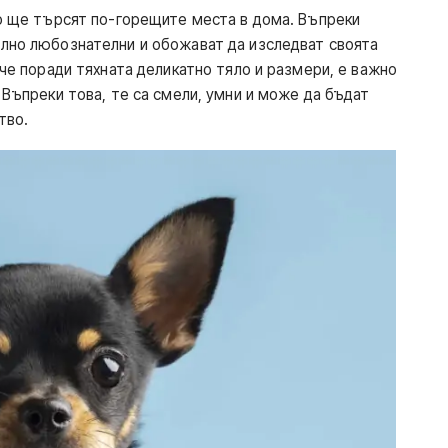
то ще търсят по-горещите места в дома. Въпреки
лно любознателни и обожават да изследват своята
 че поради тяхната деликатно тяло и размери, е важно
 Въпреки това, те са смели, умни и може да бъдат
тво.