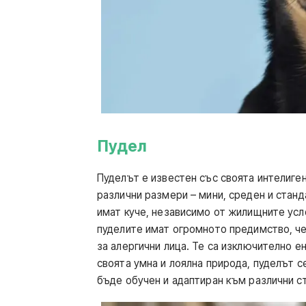
Пудел
Пуделът е известен със своята интелиген
различни размери – мини, среден и стан
имат куче, независимо от жилищните усло
пуделите имат огромното предимство, че 
за алергични лица. Те са изключително ен
своята умна и лоялна природа, пуделът с
бъде обучен и адаптиран към различни с