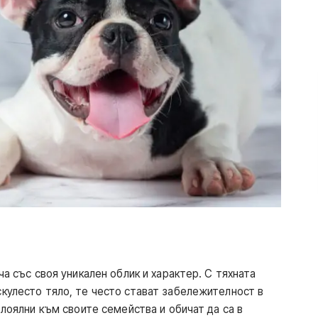
ча със своя уникален облик и характер. С тяхната
кулесто тяло, те често стават забележителност в
 лоялни към своите семейства и обичат да са в