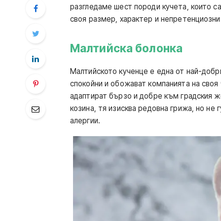
разгледаме шест породи кучета, които с
своя размер, характер и непретенциозн
Малтийска болонка
Малтийското кученце е една от най-добри
спокойни и обожават компанията на своя 
адаптират бързо и добре към градския ж
козина, тя изисква редовна грижа, но не 
алергии.