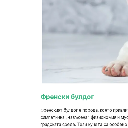
Френски булдог
Френският булдог е порода, която привли
симпатична „навъсена“ физиономия и мус
градската среда. Тези кучета са особено