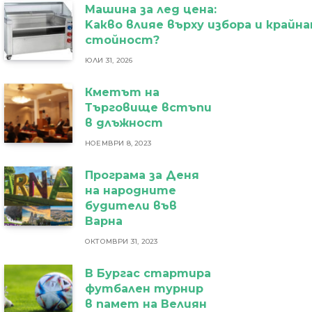
Машина за лед цена:
Kакво влияе върху избора и крайн
стойност?
ЮЛИ 31, 2026
Кметът на
Търговище встъпи
в длъжност
НОЕМВРИ 8, 2023
Програма за Деня
на народните
будители във
Варна
ОКТОМВРИ 31, 2023
В Бургас стартира
футбален турнир
в памет на Велиян