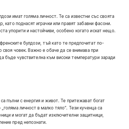
дози имат голяма личност. Те са известни със своята
р, като поднасят играчки или правят забавни фасони.
та упорити и настойчиви, особено когато искат нещо.
френските булдози, тъй като те предпочитат по-
о своя човек. Важно е обаче да се внимава при
да бъде чувствителна към високи температури заради
 са пълни с енергия и живот. Те притежават богат
 „голяма личност в малко тяло“. Тези кученца са
ници и могат да бъдат изключителни защитници,
ление пред непознати.