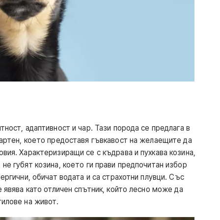
тност, адаптивност и чар. Тази порода се предлага в
дартен, което предоставя гъвкавост на желаещите да
вия. Характеризиращи се с къдрава и пухкава козина,
не губят козина, което ги прави предпочитан избор
ергични, обичат водата и са страхотни плувци. Със
е явява като отличен спътник, който лесно може да
тилове на живот.