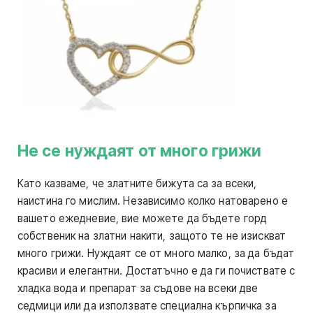
Не се нуждаят от много грижи
Като казваме, че златните бижута са за всеки,
наистина го мислим. Независимо колко натоварено е
вашето ежедневие, вие можете да бъдете горд
собственик на златни накити, защото те не изискват
много грижи. Нуждаят се от много малко, за да бъдат
красиви и елегантни. Достатъчно е да ги почиствате с
хладка вода и препарат за съдове на всеки две
седмици или да използвате специална кърпичка за