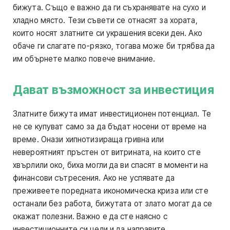
бижута. Също е важно да ги съхранявате на сухо и
хладно място. Тези съвети се отнасят за хората,
които носят златните си украшения всеки ден. Ако
обаче ги слагате по-рязко, тогава може би трябва да
им обърнете малко повече внимание.
Дават възможност за инвестиция
Златните бижута имат инвестиционен потенциал. Те
не се купуват само за да бъдат носени от време на
време. Онази хипнотизираща гривна или
невероятният пръстен от витрината, на които сте
хвърлили око, биха могли да ви спасят в моменти на
финансови сътресения. Ако не успявате да
преживеете поредната икономическа криза или сте
останали без работа, бижутата от злато могат да се
окажат полезни. Важно е да сте наясно с
инвестиционните си цели и да направите