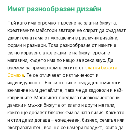
Имат разнообразен дизайн
Тъй като има огромно търсене на златни бижута,
креативните майстори златари не спират да създават
удивителна гама от украшения в различни дизайни,
форми и размери. Това разнообразие от накити е
силно изразено в колекциите на бижутерските
магазини, където има по нещо за всеки вкус. Да
вземем за пример комплектите от
златни бижута
Сомаха
. Те се отличават с изтънченост и
индивидуалност. Всеки от тях е създаден с мисъл и
внимание към детайлите, така че да задоволи и най-
капризните. Магазинът предлага висококачествени
дамски и мъжки бижута от злато и други метали,
които ще добавят блясък към вашата визия. Какъвто
и стил да ви допада – ежедневен, бизнес, семпъл или
екстравагантен, все ще се намери продукт, който да