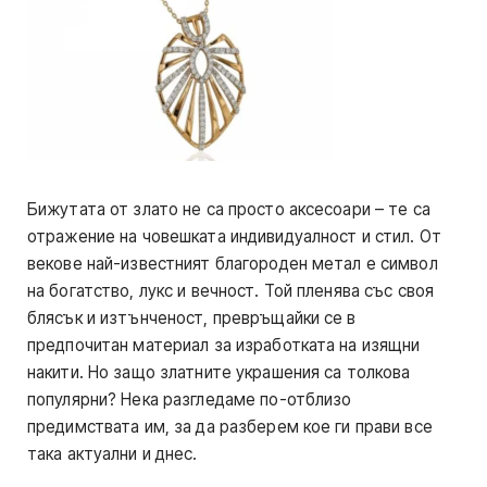
Бижутата от злато не са просто аксесоари – те са
отражение на човешката индивидуалност и стил. От
векове най-известният благороден метал е символ
на богатство, лукс и вечност. Той пленява със своя
блясък и изтънченост, превръщайки се в
предпочитан материал за изработката на изящни
накити. Но защо златните украшения са толкова
популярни? Нека разгледаме по-отблизо
предимствата им, за да разберем кое ги прави все
така актуални и днес.