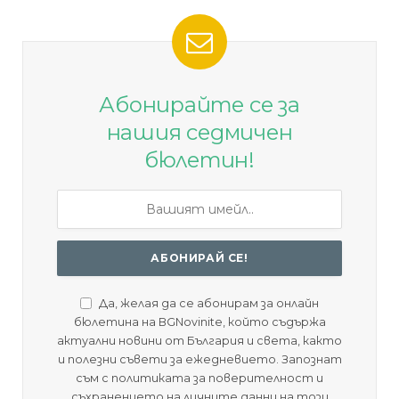
Абонирайте се за
нашия седмичен
бюлетин!
Да, желая да се абонирам за онлайн
бюлетина на BGNovinite, който съдържа
актуални новини от България и света, както
и полезни съвети за ежедневието. Запознат
съм с политиката за поверителност и
съхранението на личните данни на този