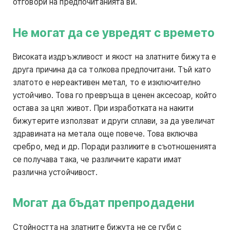
отговори на предпочитанията ви.
Не могат да се увредят с времето
Високата издръжливост и якост на златните бижута е
друга причина да са толкова предпочитани. Тъй като
златото е нереактивен метал, то е изключително
устойчиво. Това го превръща в ценен аксесоар, който
остава за цял живот. При изработката на накити
бижутерите използват и други сплави, за да увеличат
здравината на метала още повече. Това включва
сребро, мед и др. Поради разликите в съотношенията
се получава така, че различните карати имат
различна устойчивост.
Могат да бъдат препродадени
Стойността на златните бижута не се губи с