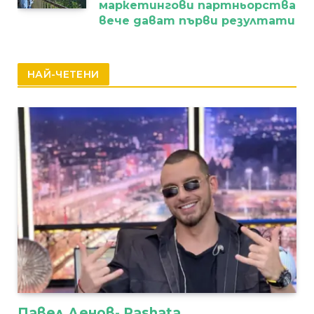
маркетингови партньорства
вече дават първи резултати
НАЙ-ЧЕТЕНИ
Павел Денов- Pashata