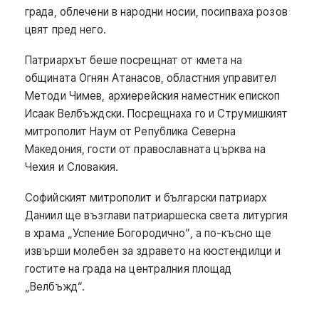
града, облечени в народни носии, посипваха розов
цвят пред него.
Патриархът беше посрещнат от кмета на
общината Огнян Атанасов, областния управител
Методи Чимев, архиерейския наместник епископ
Исаак Велбъждски. Посрещнаха го и Струмишкият
митрополит Наум от Република Северна
Македония, гости от православната църква на
Чехия и Словакия.
Софийският митрополит и български патриарх
Даниил ще възглави патриаршеска света литургия
в храма „Успение Богородично“, а по-късно ще
извърши молебен за здравето на кюстендилци и
гостите на града на централния площад
„Велбъжд“.