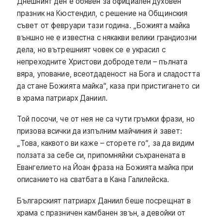
Днешният ден е обявен за официален духовен
празник на Кюстендил, с решение на Общинския
съвет от февруари тази година. „Божията майка
външно не е известна с някакви велики грандиозни
дела, но вътрешният човек се е украсил с
непреходните Христови добродетели – пълната
вяра, упование, всеотдаденост на Бога и сладостта
да стане Божията майка“, каза при пристигането си
в храма патриарх Даниил.
Той посочи, че от нея не са чути гръмки фрази, но
призова всички да изпълним майчиния ѝ завет:
„Това, каквото ви каже – сторете го“, за да видим
ползата за себе си, припомняйки съхранената в
Евангелието на Йоан фраза на Божията майка при
описанието на сватбата в Кана Галилейска.
Българският патриарх Даниил беше посрещнат в
храма с празничен камбанен звън, а девойки от