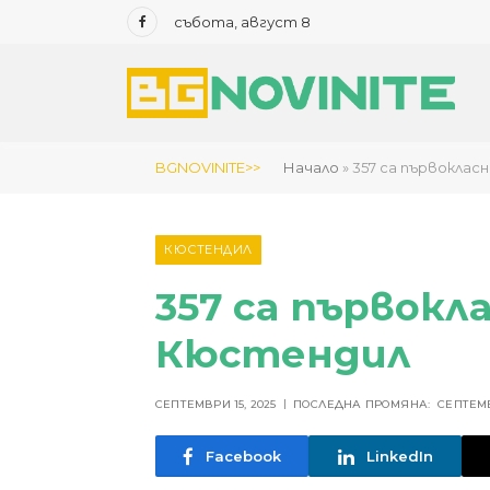
събота, август 8
Facebook
BGNOVINITE>>
Начало
»
357 са първокла
КЮСТЕНДИЛ
357 са първокл
Кюстендил
СЕПТЕМВРИ 15, 2025
ПОСЛЕДНА ПРОМЯНА:
СЕПТЕМВ
Facebook
LinkedIn