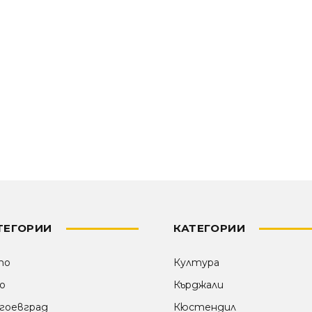
ТЕГОРИИ
КАТЕГОРИИ
то
Култура
о
Кърджали
гоевград
Кюстендил