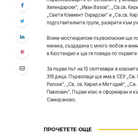
Хилендарски“, „Иван Вазов“, „Св.св. Ки
„Свети Климент Охридски“ и „Св.св. Кир
подготвителните групи, разкрити към 
Всеки кюстендилски първокласник ще пол
книжка, създадена с много любов и вни
в Кюстендил и ще ги поведе по първите
За първи път на 15 септември в класни
319 деца. Първолаци ще има в СЕУ „Св.
Рилски“, „Св. св. Кирил и Методий“, „Св
Павлович“. Първи клас е сформиран и к
Самораново.
ПРОЧЕТЕТЕ ОЩЕ