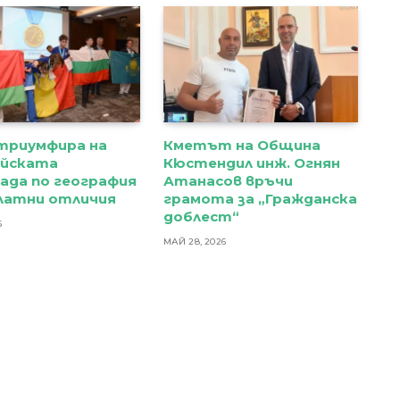
триумфира на
Кметът на Община
ейската
Кюстендил инж. Огнян
ада по география
Атанасов връчи
златни отличия
грамота за „Гражданска
доблест“
6
МАЙ 28, 2026