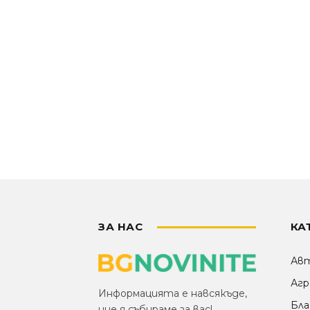
ЗА НАС
КА
Ав
Агр
Информацията е навсякъде,
Бла
ние я събираме за вас!