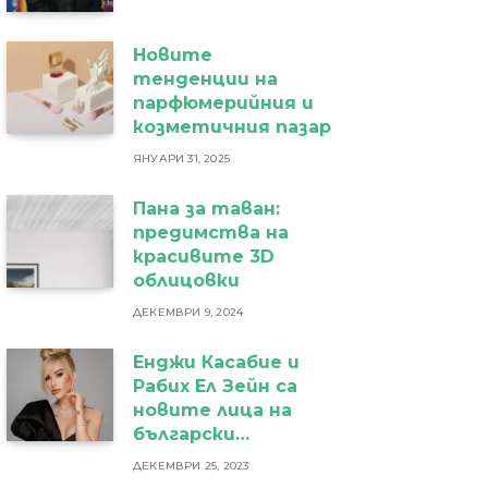
Новите
тенденции на
парфюмерийния и
козметичния пазар
ЯНУАРИ 31, 2025
Пана за таван:
предимства на
красивите 3D
облицовки
ДЕКЕМВРИ 9, 2024
Енджи Касабие и
Рабих Ел Зейн са
новите лица на
български
бижутериен бранд
ДЕКЕМВРИ 25, 2023