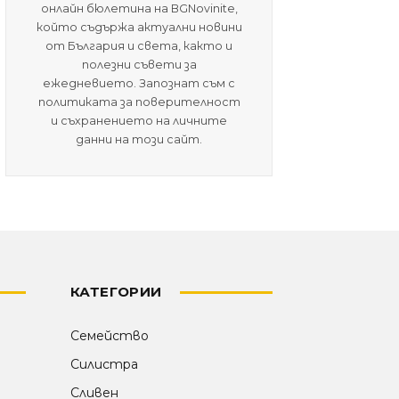
онлайн бюлетина на BGNovinite,
който съдържа актуални новини
от България и света, както и
полезни съвети за
ежедневието. Запознат съм с
политиката за поверителност
и съхранението на личните
данни на този сайт.
КАТЕГОРИИ
Семейство
Силистра
Сливен