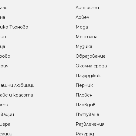
гас
Личности
на
Ловеч
ико Търново
Мода
дин
Монтана
ца
Музика
рово
Образование
рич
Околна среда
м
Пазарджик
ашни любимци
Перник
аве и красота
Плевен
оти
Пловдив
вации
Пътуване
иера
Развлечения
сации
Разград