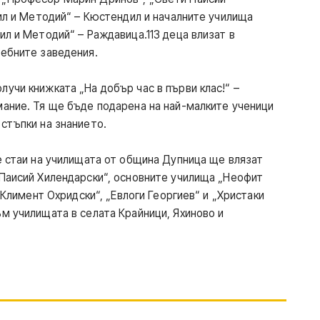
рил и Методий“ – Кюстендил и началните училища
ил и Методий“ – Раждавица.113 деца влизат в
учебните заведения.
учи книжката „На добър час в първи клас!“ –
мание. Тя ще бъде подарена на най-малките ученици
 стъпки на знанието.
те стаи на училищата от община Дупница ще влязат
 Паисий Хилендарски“, основните училища „Неофит
. Климент Охридски“, „Евлоги Георгиев“ и „Христаки
ъм училищата в селата Крайници, Яхиново и