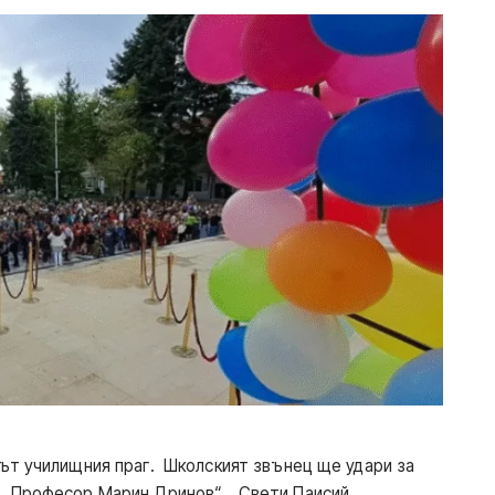
ът училищния праг. Школският звънец ще удари за
 „Професор Марин Дринов“, „Свети Паисий