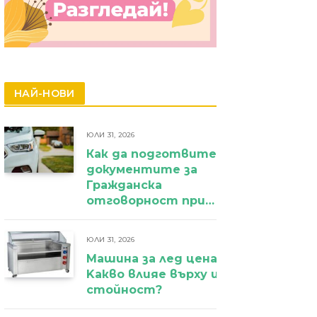
НАЙ-НОВИ
ЮЛИ 31, 2026
Как да подготвите
документите за
Гражданска
отговорност при
фирмен
автомобил?
ЮЛИ 31, 2026
Машина за лед цена:
Kакво влияе върху избора и крайн
стойност?