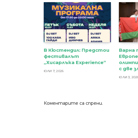
В Кюстендил: Предстои
Варна 
фестивалът
Европ
„Хисарлъка Experience“
олимпи
с две 
ЮЛИ 7, 2026
ЮЛИ 3, 202
Коментарите са спрени.