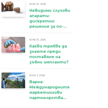
ЮЛИ 31, 2026
Невидими слухови
апарати:
дискретно
решение за по-
уверено
ежедневие
ЮЛИ 31, 2026
Какво трябва да
знаете преди
поставяне на
зъбни импланти?
ЮЛИ 7, 2026
Варна:
Международните
маркетингови
партньорства
вече дават първи