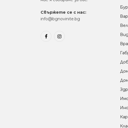
Бур
Свържете се с нас:
Вар
info@bgnovinite.bg
Вел
Ви
Facebook
Instagram
Вра
Габ
Доб
До
Дом
Здр
Им
Ино
Кар
Кла