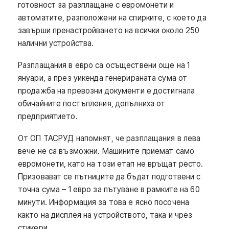
готовност за разплащане с евромонети и
автоматите, разположени на спирките, с което да
завърши пренастройването на всички около 250
налични устройства.
Разплащания в евро са осъществени още на 1
януари, а през уикенда генерираната сума от
продажба на превозни документи е достигнала
обичайните постъпления, допълниха от
предприятието.
От ОП ТАСРУД напомнят, че разплащания в лева
вече не са възможни. Машините приемат само
евромонети, като на този етап не връщат ресто.
Призовават се пътниците да бъдат подготвени с
точна сума – 1 евро за пътуване в рамките на 60
минути. Информация за това е ясно посочена
както на дисплея на устройството, така и чрез
стикери.