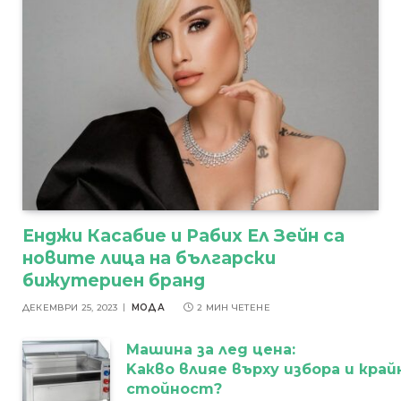
Енджи Касабие и Рабих Ел Зейн са
новите лица на български
бижутериен бранд
ДЕКЕМВРИ 25, 2023
МОДА
2 МИН ЧЕТЕНЕ
Машина за лед цена:
Kакво влияе върху избора и кра
стойност?