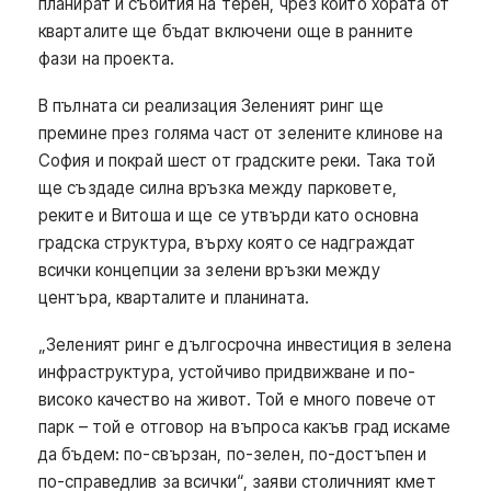
планират и събития на терен, чрез които хората от
кварталите ще бъдат включени още в ранните
фази на проекта.
В пълната си реализация Зеленият ринг ще
премине през голяма част от зелените клинове на
София и покрай шест от градските реки. Така той
ще създаде силна връзка между парковете,
реките и Витоша и ще се утвърди като основна
градска структура, върху която се надграждат
всички концепции за зелени връзки между
центъра, кварталите и планината.
„Зеленият ринг е дългосрочна инвестиция в зелена
инфраструктура, устойчиво придвижване и по-
високо качество на живот. Той е много повече от
парк – той е отговор на въпроса какъв град искаме
да бъдем: по-свързан, по-зелен, по-достъпен и
по-справедлив за всички“, заяви столичният кмет