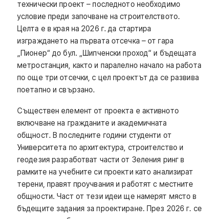
технически проект – последното необходимо
условие преди започване на строителството.
Целта е в края на 2026 г. да стартира
изграждането на първата отсечка – от гара
„Пионер“ до бул. „Шипченски проход“ и бъдещата
метростанция, както и паралелно начало на работа
по още три отсечки, с цел проектът да се развива
поетапно и свързано.
Съществен елемент от проекта е активното
включване на гражданите и академичната
общност. В последните години студенти от
Университета по архитектура, строителство и
геодезия разработват части от Зеления ринг в
рамките на учебните си проекти като анализират
терени, правят проучвания и работят с местните
общности. Част от тези идеи ще намерят място в
бъдещите задания за проектиране. През 2026 г. се