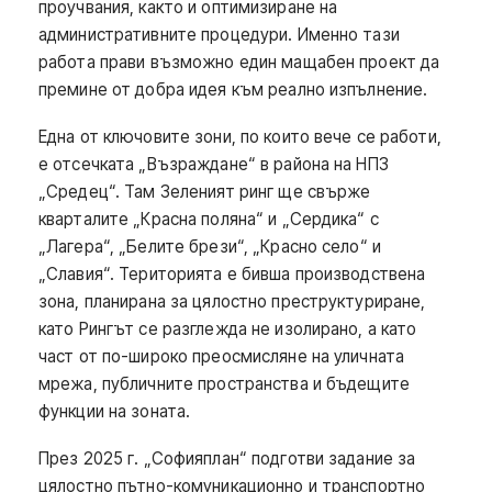
проучвания, както и оптимизиране на
административните процедури. Именно тази
работа прави възможно един мащабен проект да
премине от добра идея към реално изпълнение.
Една от ключовите зони, по които вече се работи,
е отсечката „Възраждане“ в района на НПЗ
„Средец“. Там Зеленият ринг ще свърже
кварталите „Красна поляна“ и „Сердика“ с
„Лагера“, „Белите брези“, „Красно село“ и
„Славия“. Територията е бивша производствена
зона, планирана за цялостно преструктуриране,
като Рингът се разглежда не изолирано, а като
част от по-широко преосмисляне на уличната
мрежа, публичните пространства и бъдещите
функции на зоната.
През 2025 г. „Софияплан“ подготви задание за
цялостно пътно-комуникационно и транспортно