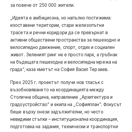
за повече от 250 000 жители.
„Идеята е амбициозна, но напълно постижима:
изоставени територии, стари железопътни
трасета и речни коридори да се превърнат в
активни обществени пространства за пешеходно и
велосипедно движение, спорт, отдих и социален
живот. Зеленият ринг не е просто парк, а гръбнак
на бъдещата пешеходна и велосипедна мрежа на
града“, каза кметът на София Васил Терзиев.
През 2025 г. проектът получи нов тласък с
възобновяването на координацията между
Столична община, направление „Архитектура и
градоустройство“ и екипа на „Софияплан“. Фокусът
беше върху онези задължителни, но често
невидими стъпки – институционална координация,
подготовка на задания, технически и транспортни