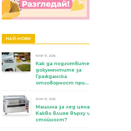
НАЙ-НОВИ
ЮЛИ 31, 2026
Как да подготвите
документите за
Гражданска
отговорност при
фирмен
автомобил?
ЮЛИ 31, 2026
Машина за лед цена:
Kакво влияе върху избора и крайн
стойност?