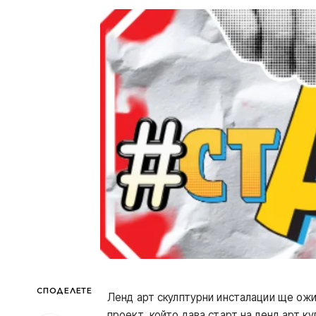
СПОДЕЛЕТЕ
Ленд арт скулптурни инсталации ще ожи
проект, който дава старт на ленд арт ку