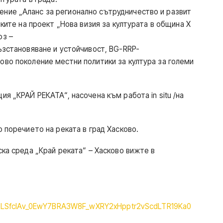
ние „Аланс за регионално сътрудничество и развит
мките на проект „Нова визия за културата в община Х
юз –
ъзстановяване и устойчивост, BG-RRP-
ово поколение местни политики за култура за големи
ия „КРАЙ РЕКАТА“, насочена към работа in situ /на
о поречието на реката в град Хасково.
ска среда „Край реката“ – Хасково вижте в
AIpQLSfclAv_0EwY7BRA3W8F_wXRY2xHpptr2vScdLTR19Ka0