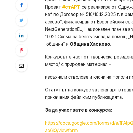
Проект
#стАРТ
се реализира от Сдруже
ие“ по Договор № 510/10.12.2025 г. в ра
асково“, финансиран от Европейския съ
NextGenerationEU, Национален план за в
11.021 Схема за безвъзмездна помощ „Н
общини“ и
Община
Хасково
.
Конкурсът е част от творческа резиденц
място/ с природен материал –
изсъхнали стволове и клони на тополи п
Статутът на конкурс за ленд арт в град
прикачения файл към публикацията.
За да участвате в конкурса:
https://docs.google.com/forms/d/e/1F
ao6iQ/viewform