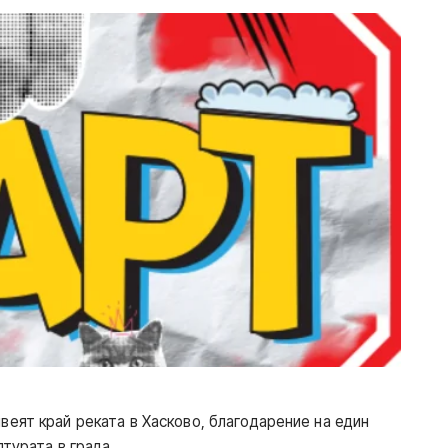
веят край реката в Хасково, благодарение на един
лтурата в града.