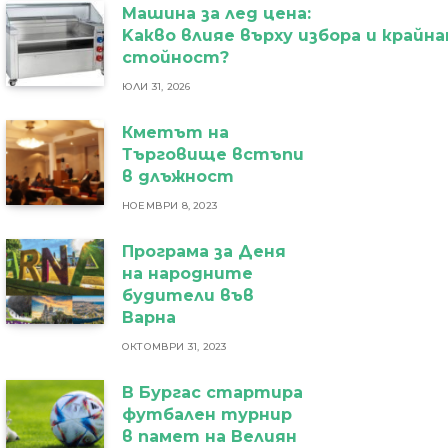
Машина за лед цена:
Kакво влияе върху избора и крайн
стойност?
ЮЛИ 31, 2026
Кметът на
Търговище встъпи
в длъжност
НОЕМВРИ 8, 2023
Програма за Деня
на народните
будители във
Варна
ОКТОМВРИ 31, 2023
В Бургас стартира
футбален турнир
в памет на Велиян