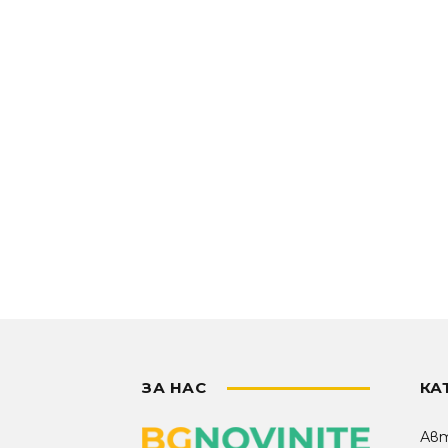
ЗА НАС
КА
Ав