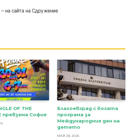
Т
– на сайта на Сдружение
NGLE OF THE
Благоевград с богата
 превзема София
програма за
Международния ден на
26
детето
МАЙ 28, 2026