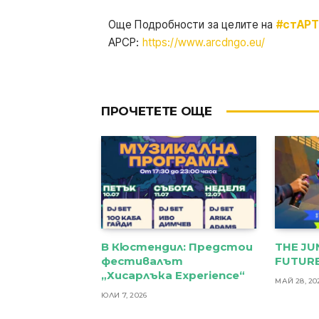
Още Подробности за целите на
#стАР
АРСР:
https://www.arcdngo.eu/
ПРОЧЕТЕТЕ ОЩЕ
В Кюстендил: Предстои
THE JU
фестивалът
FUTURE
„Хисарлъка Experience“
МАЙ 28, 20
ЮЛИ 7, 2026