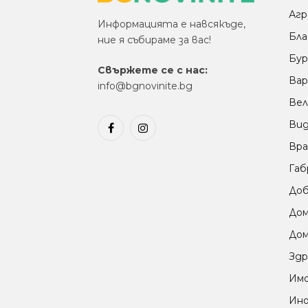
Агр
Информацията е навсякъде,
Бла
ние я събираме за вас!
Бур
Свържете се с нас:
Вар
info@bgnovinite.bg
Вел
Ви
Facebook
Instagram
Вра
Габ
Доб
До
Дом
Здр
Им
Ино