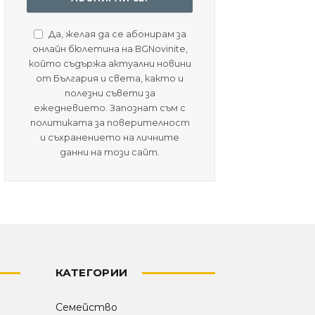
Да, желая да се абонирам за
онлайн бюлетина на BGNovinite,
който съдържа актуални новини
от България и света, както и
полезни съвети за
ежедневието. Запознат съм с
политиката за поверителност
и съхранението на личните
данни на този сайт.
КАТЕГОРИИ
Семейство