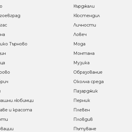
о
Кърджали
гоевград
Кюстендил
гас
Личности
на
Ловеч
ико Търново
Мода
дин
Монтана
ца
Музика
рово
Образование
рич
Околна среда
м
Пазарджик
ашни любимци
Перник
аве и красота
Плевен
оти
Пловдив
вации
Пътуване