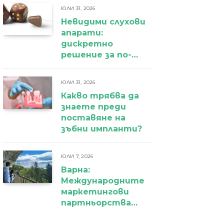
ЮЛИ 31, 2026
Невидими слухови
апарати:
дискретно
решение за по-
уверено
ежедневие
ЮЛИ 31, 2026
Какво трябва да
знаете преди
поставяне на
зъбни импланти?
ЮЛИ 7, 2026
Варна:
Международните
маркетингови
партньорства
вече дават първи