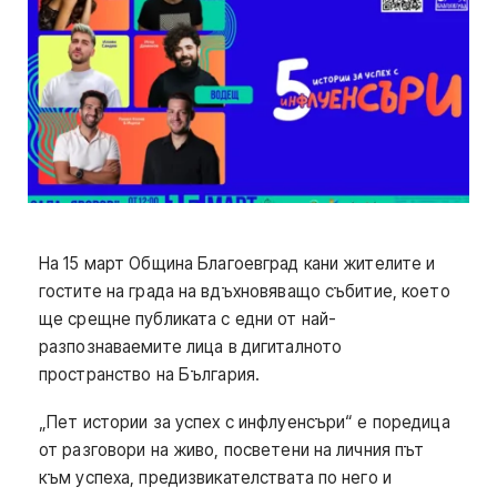
На 15 март Община Благоевград кани жителите и
гостите на града на вдъхновяващо събитие, което
ще срещне публиката с едни от най-
разпознаваемите лица в дигиталното
пространство на България.
„Пет истории за успех с инфлуенсъри“ е поредица
от разговори на живо, посветени на личния път
към успеха, предизвикателствата по него и