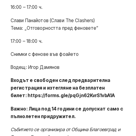
16:00 – 17:00 ч.
Слави Панайотов (Слави The Clashers)
Тема: „Отговорността пред феновете“
17:00 – 18:00 ч.
Снимки с фенове във фоайето
Водещ: Игор Дамянов
Входът е свободен след предварителна
регистрация и изтегляне на безплатен
билет: https://forms.gle/pqGjn62KvrS1vbA1A
Важно: Лица под 14 години се допускат само с
пълнолетен придружител.
Събитието се организира от Община Благоевград и