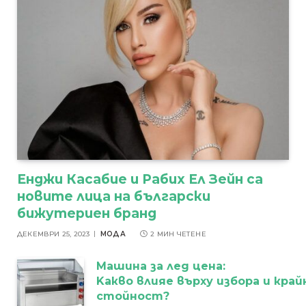
Енджи Касабие и Рабих Ел Зейн са
новите лица на български
бижутериен бранд
ДЕКЕМВРИ 25, 2023
МОДА
2 МИН ЧЕТЕНЕ
Машина за лед цена:
Kакво влияе върху избора и кра
стойност?