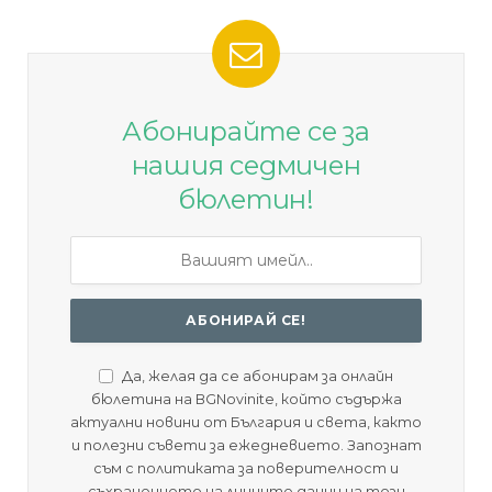
Абонирайте се за
нашия седмичен
бюлетин!
Да, желая да се абонирам за онлайн
бюлетина на BGNovinite, който съдържа
актуални новини от България и света, както
и полезни съвети за ежедневието. Запознат
съм с политиката за поверителност и
съхранението на личните данни на този