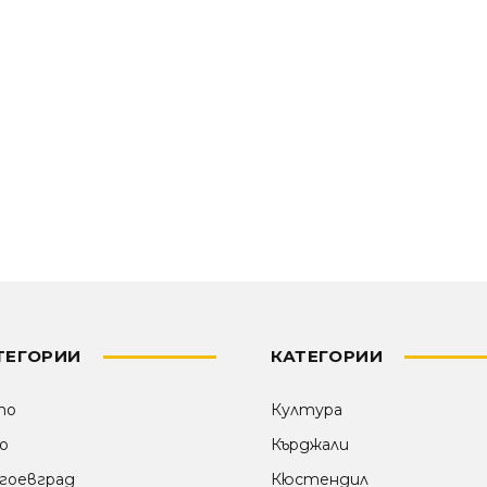
ТЕГОРИИ
КАТЕГОРИИ
то
Култура
о
Кърджали
гоевград
Кюстендил