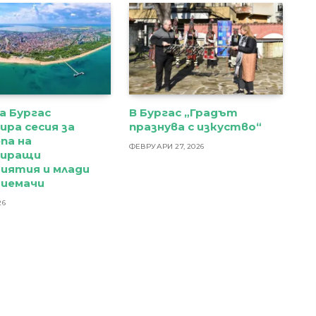
а Бургас
В Бургас „Градът
ра сесия за
празнува с изкуство“
па на
ФЕВРУАРИ 27, 2026
иращи
иятия и млади
риемачи
26