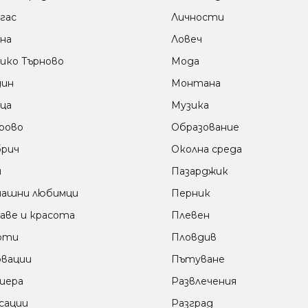
гас
Личности
на
Ловеч
ико Търново
Мода
дин
Монтана
ца
Музика
рово
Образование
рич
Околна среда
м
Пазарджик
ашни любимци
Перник
аве и красота
Плевен
оти
Пловдив
вации
Пътуване
иера
Развлечения
сации
Разград