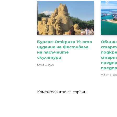
Бургас: Откриха 19-ото
Общин
издание на Фестивала
старти
на пясъчните
подкре
скулптури
старт
предпр
ЮЛИ 7, 2026
предп
МАРТ 2, 20
Коментарите са спрени.