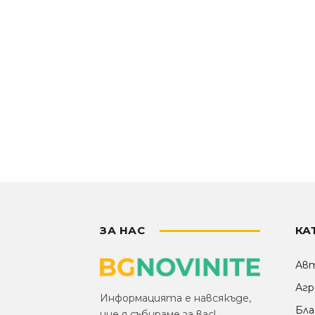
ЗА НАС
КА
Ав
Агр
Информацията е навсякъде,
Бла
ние я събираме за вас!