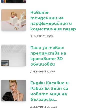
Новите
тенденции на
парфюмерийния и
козметичния пазар
ЯНУАРИ 31, 2025
Пана за таван:
предимства на
красивите 3D
облицовки
ДЕКЕМВРИ 9, 2024
Енджи Касабие и
Рабих Ел Зейн са
новите лица на
български
бижутериен бранд
ДЕКЕМВРИ 25, 2023