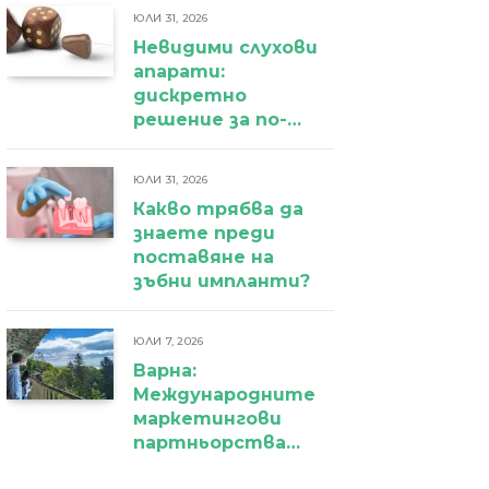
ЮЛИ 31, 2026
Невидими слухови
апарати:
дискретно
решение за по-
уверено
ежедневие
ЮЛИ 31, 2026
Какво трябва да
знаете преди
поставяне на
зъбни импланти?
ЮЛИ 7, 2026
Варна:
Международните
маркетингови
партньорства
вече дават първи