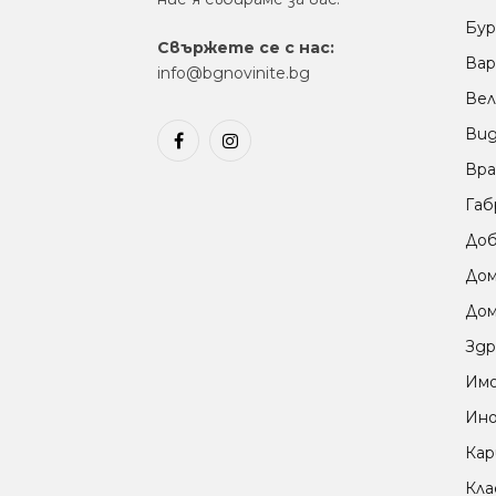
Бур
Свържете се с нас:
Вар
info@bgnovinite.bg
Вел
Ви
Facebook
Instagram
Вра
Габ
Доб
До
Дом
Здр
Им
Ино
Кар
Кла