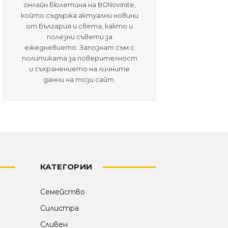
онлайн бюлетина на BGNovinite,
който съдържа актуални новини
от България и света, както и
полезни съвети за
ежедневието. Запознат съм с
политиката за поверителност
и съхранението на личните
данни на този сайт.
КАТЕГОРИИ
Семейство
Силистра
Сливен