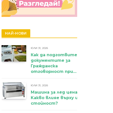
НАЙ-НОВИ
ЮЛИ 31, 2026
Как да подготвите
документите за
Гражданска
отговорност при
фирмен
автомобил?
ЮЛИ 31, 2026
Машина за лед цена:
Kакво влияе върху избора и крайн
стойност?