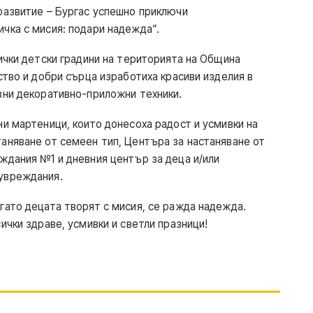
развитие – Бургас успешно приключи
чка с мисия: подари надежда“.
сички детски градини на територията на Община
ство и добри сърца изработиха красиви изделия в
зни декоративно-приложни техники.
ни мартеници, които донесоха радост и усмивки на
аняване от семеен тип, Центъра за настаняване от
ждания №1 и дневния център за деца и/или
увреждания.
гато децата творят с мисия, се ражда надежда.
ички здраве, усмивки и светли празници!