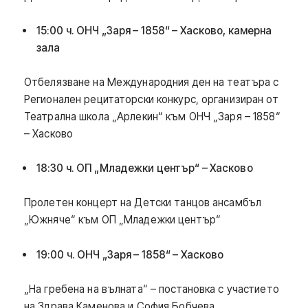
15:00 ч. ОНЧ „Заря – 1858“ – Хасково, камерна
зала
Отбелязване на Международния ден на театъра с
Регионален рецитаторски конкурс, организиран от
Театрална школа „Арлекин“ към ОНЧ „Заря – 1858“
– Хасково
18:30 ч. ОП „Младежки център“ – Хасково
Пролетен концерт на Детски танцов ансамбъл
„Южняче“ към ОП „Младежки център“
19:00 ч. ОНЧ „Заря – 1858“ – Хасково
„На гребена на вълната“ – постановка с участието
на Здрава Каменова и София Бобчева