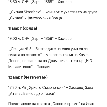
18:30 ч. ОНЧ „Заря – 1858“ – Хасково
„Сигнал Simpfonic“ – концерт с участието на група
„Сигнал“ и Филхармония Враца
11 март (сряда)
19:00 ч. ОНЧ „Заря – 1858“ – Хасково
„Лекция № 3 – Възгледите на един учител за
силата на словото“ – моноспектакъл на Камен
Донев , постановка на Драматичен театър „Н.О.
Масалитинов“ – Пловдив
12 март (четвъртък)
17:30 ч. РБ „Христо Смирненски“ – Хасково, Зала
„Атанас Ванчев дьо Траси”
Представяне на книгата „Слово и време“ на Иван