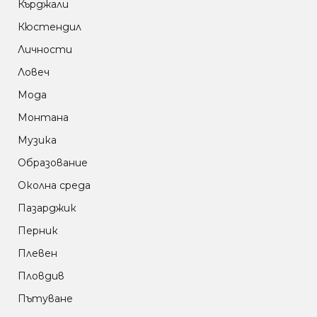
Кърджали
Кюстендил
Личности
Ловеч
Мода
Монтана
Музика
Образование
Околна среда
Пазарджик
Перник
Плевен
Пловдив
Пътуване