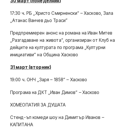
30 март (понеделник)
17:30 ч. РБ „Христо Смирненски“ – Хасково, Зала
„Атанас Ванчев дьо Траси”
Предпремиерен анонс на романа на Иван Митев
„Разгадаване на живота“, организиран от Клуб на
дейците на културата по програма „Културни
инициативи“ на Община Хасково
31 март (вторник)
19:00 ч. ОНЧ „Заря – 1858“ – Хасково
Програма на ДКТ „Иван Димов“ – Хасково
ХОМЕОПАТИЯ ЗА ДУШАТА
Стенд-ъп комеди шоу на Димитър Иванов –
КАПИТАНА