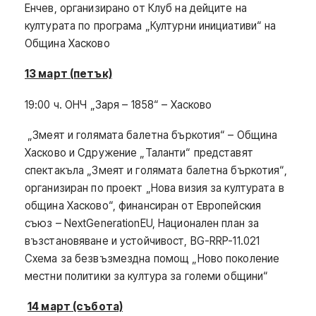
Енчев, организирано от Клуб на дейците на
културата по програма „Културни инициативи“ на
Община Хасково
13 март (петък)
19:00 ч. ОНЧ „Заря – 1858“ – Хасково
„Змеят и голямата балетна бъркотия“ – Община
Хасково и Сдружение „Таланти“ представят
спектакъла „Змеят и голямата балетна бъркотия“,
организиран по проект „Нова визия за културата в
община Хасково“, финансиран от Европейския
съюз – NextGenerationEU, Национален план за
възстановяване и устойчивост, BG-RRP-11.021
Схема за безвъзмездна помощ „Ново поколение
местни политики за култура за големи общини“
14 март (събота)