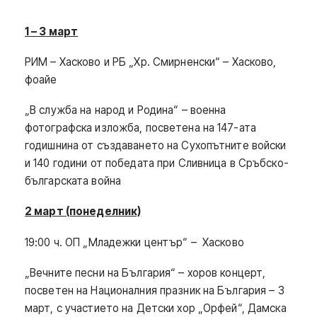
1 – 3 март
РИМ – Хасково и РБ „Хр. Смирненски“ – Хасково,
фоайе
„В служба на народ и Родина“ – военна
фотографска изложба, посветена на 147-ата
годишнина от създаването на Сухопътните войски
и 140 години от победата при Сливница в Сръбско-
българската война
2 март (понеделник)
19:00 ч. ОП „Младежки център“ – Хасково
„Вечните песни на България“ – хоров концерт,
посветен на Националния празник на България – 3
март, с участието на Детски хор „Орфей“, Дамска