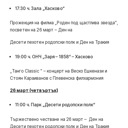
17:30 ч. Зала „Хасково“
Прожекция на филма „Роден под щастлива звезда“,
посветен на 26 март – Ден на
Десети пехотен родопски полк и Ден на Тракия
19:00 ч. ОНЧ „Заря – 1858“ – Хасково
„Танго Classic “ – концерт на Веско Ешкенази и
Стоян Караиванов с Плевенска филхармония
26 март (четвъртък)
11:00 ч. Парк „Десети родопски полк“
Тържествено честване на 26 март – Ден на
Десети пехотен родопски полк и Ден на Тракия