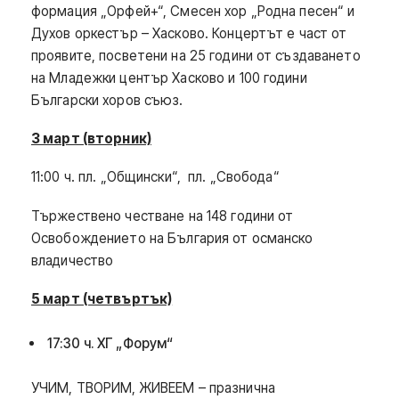
формация „Орфей+“, Смесен хор „Родна песен“ и
Духов оркестър – Хасково. Концертът е част от
проявите, посветени на 25 години от създаването
на Младежки център Хасково и 100 години
Български хоров съюз.
3 март (вторник)
11:00 ч. пл. „Общински“, пл. „Свобода“
Тържествено честване на 148 години от
Освобождението на България от османско
владичество
5 март (четвъртък)
17:30 ч. ХГ „Форум“
УЧИМ, ТВОРИМ, ЖИВЕЕМ – празнична