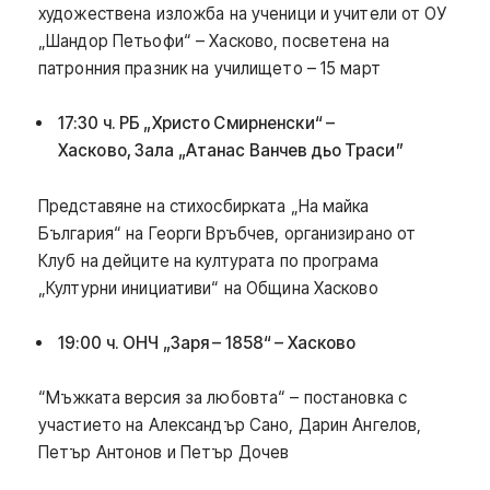
художествена изложба на ученици и учители от ОУ
„Шандор Петьофи“ – Хасково, посветена на
патронния празник на училището – 15 март
17:30 ч. РБ „Христо Смирненски“ –
Хасково, Зала „Атанас Ванчев дьо Траси”
Представяне на стихосбирката „На майка
България“ на Георги Връбчев, организирано от
Клуб на дейците на културата по програма
„Културни инициативи“ на Община Хасково
19:00 ч. ОНЧ „Заря – 1858“ – Хасково
“Мъжката версия за любовта“ – постановка с
участието на Александър Сано, Дарин Ангелов,
Петър Антонов и Петър Дочев