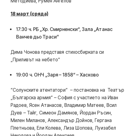
Методиева, Румен Ангелов
18 март (сряда)
17:30 ч. РБ „Хр. Смирненски“, Зала „Атанас
Ванчев дьо Траси”
Дима Чонова представя стихосбирката си
„Приливът на небето“
19:00 ч. ОНЧ „Заря – 1858“ – Хасково
“Солунските атентатори“ – постановка на Театър
„Българска армия“ – София с участието на Иван
Радоев, Ясен Атанасов, Владимир Матеев, Всил
Дуев – Тайг, Симеон Дамянов, Йордан Ръсин,
Милен Миланов, Александър Дойнов, Гергана
Плетньова, Ели Колева, Лиза Шопова, Луизабел
Николова и Йордан Алексиев