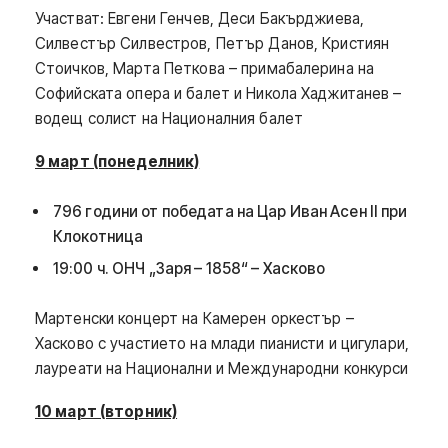
Участват: Евгени Генчев, Деси Бакърджиева,
Силвестър Силвестров, Петър Данов, Кристиян
Стоичков, Марта Петкова – примабалерина на
Софийската опера и балет и Никола Хаджитанев –
водещ солист на Националния балет
9
март (понеделник)
796 години от победата на Цар Иван Асен II при
Клокотница
19:00 ч. ОНЧ „Заря – 1858“ – Хасково
Мартенски концерт на Камерен оркестър –
Хасково с участието на млади пианисти и цигулари,
лауреати на Национални и Международни конкурси
10 март (вторник)