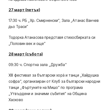
27 март (петък)
17:30 ч. РБ „Хр. Смирненски“, Зала „Атанас Ванчев
дьо Траси”
Тодорка Атанасова представя стихосбирката си
„Половин век и още”
28 март (събота)
09:30 ч. Спортна зала „Дружба“
XIII фестивал за български хорà и танци „Хайдушка
софра“, организиран от Клуб за български народни
танци „Фъртуните на Мишо“ по програма
„Утвърдени и значими събития“ на Община
Хасково