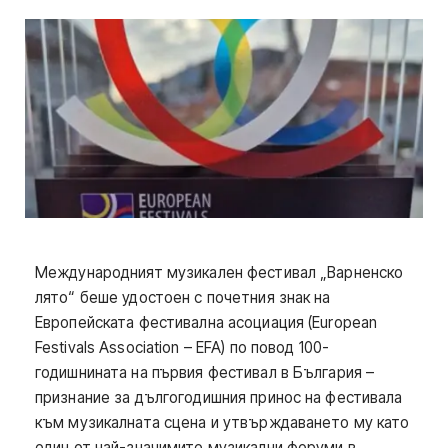
Международният музикален фестивал „Варненско
лято“ беше удостоен с почетния знак на
Европейската фестивална асоциация (European
Festivals Association – EFA) по повод 100-
годишнината на първия фестивал в България –
признание за дългогодишния принос на фестивала
към музикалната сцена и утвърждаването му като
един от най-значимите музикални форуми в