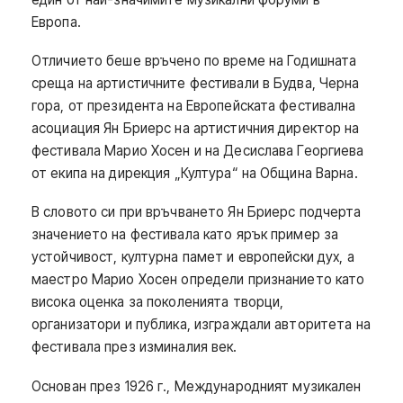
Европа.
Отличието беше връчено по време на Годишната
среща на артистичните фестивали в Будва, Черна
гора, от президента на Европейската фестивална
асоциация Ян Бриерс на артистичния директор на
фестивала Марио Хосен и на Десислава Георгиева
от екипа на дирекция „Култура“ на Община Варна.
В словото си при връчването Ян Бриерс подчерта
значението на фестивала като ярък пример за
устойчивост, културна памет и европейски дух, а
маестро Марио Хосен определи признанието като
висока оценка за поколенията творци,
организатори и публика, изграждали авторитета на
фестивала през изминалия век.
Основан през 1926 г., Международният музикален