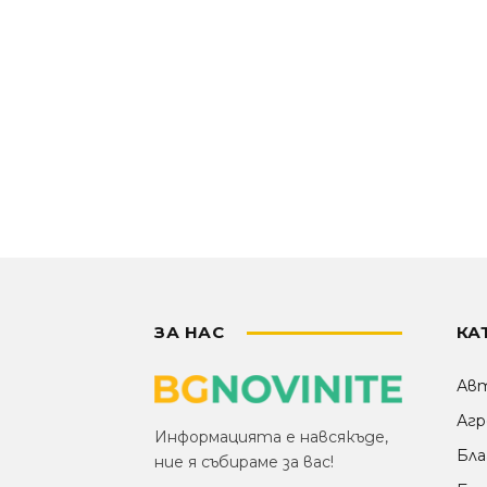
ЗА НАС
КА
Ав
Агр
Информацията е навсякъде,
Бла
ние я събираме за вас!