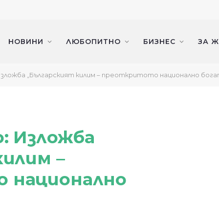
НОВИНИ
ЛЮБОПИТНО
БИЗНЕС
ЗА 
 Изложба „Българският килим – преоткритото национално бог
: Изложба
килим –
 национално