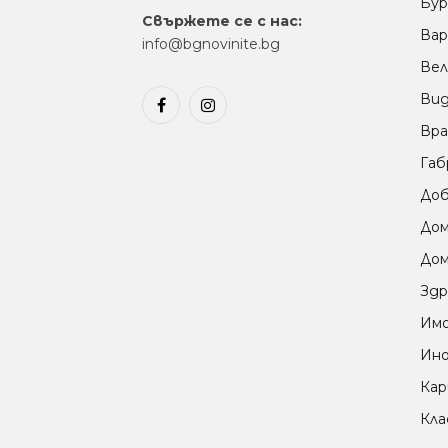
Бур
Свържете се с нас:
Вар
info@bgnovinite.bg
Вел
Ви
Facebook
Instagram
Вра
Габ
Доб
До
Дом
Здр
Им
Ино
Кар
Кла