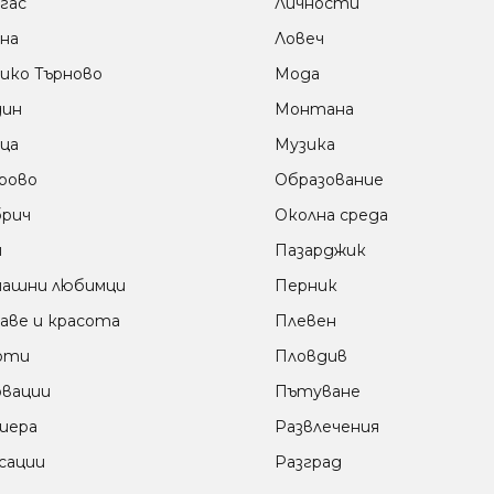
гас
Личности
на
Ловеч
ико Търново
Мода
дин
Монтана
ца
Музика
рово
Образование
рич
Околна среда
м
Пазарджик
ашни любимци
Перник
аве и красота
Плевен
оти
Пловдив
вации
Пътуване
иера
Развлечения
сации
Разград