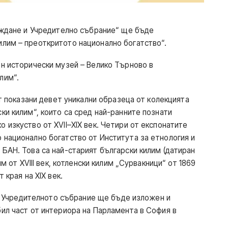
аждане и Учредително събрание“ ще бъде
илим – преоткритото национално богатство“.
ен исторически музей – Велико Търново в
лим“.
показани девет уникални образеца от колекцията
ки килим“, които са сред най-ранните познати
 изкуство от XVII–XIX век. Четири от експонатите
 национално богатство от Института за етнология и
 БАН. Това са най-старият български килим (датиран
им от XVIII век, котленски килим „Сурвакници“ от 1869
 края на XIX век.
Учредителното събрание ще бъде изложен и
бил част от интериора на Парламента в София в