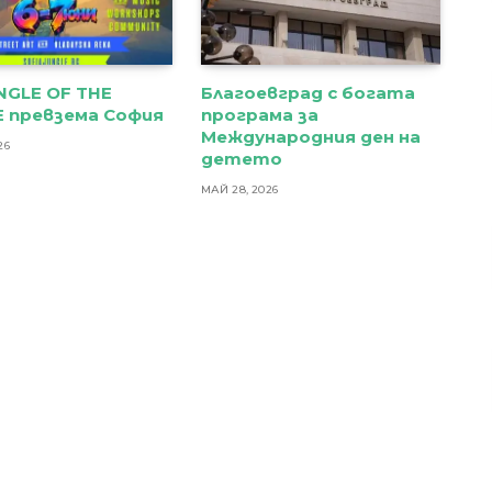
NGLE OF THE
Благоевград с богата
 превзема София
програма за
Международния ден на
26
детето
МАЙ 28, 2026