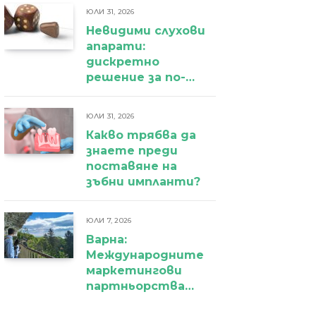
ЮЛИ 31, 2026
Невидими слухови
апарати:
дискретно
решение за по-
уверено
ежедневие
ЮЛИ 31, 2026
Какво трябва да
знаете преди
поставяне на
зъбни импланти?
ЮЛИ 7, 2026
Варна:
Международните
маркетингови
партньорства
вече дават първи