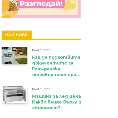
НАЙ-НОВИ
ЮЛИ 31, 2026
Как да подготвите
документите за
Гражданска
отговорност при
фирмен
автомобил?
ЮЛИ 31, 2026
Машина за лед цена:
Kакво влияе върху избора и крайн
стойност?