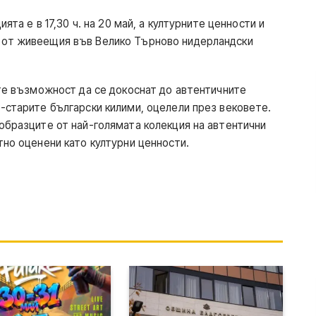
 е в 17,30 ч. на 20 май, а културните ценности и
 от живеещия във Велико Търново нидерландски
 възможност да се докоснат до автентичните
й-старите български килими, оцелели през вековете.
 образците от най-голямата колекция на автентични
тно оценени като културни ценности.