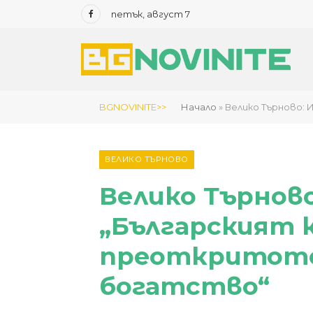
петък, август 7
Facebook
BGNOVINITE>>
Начало
»
Велико Търново:
ВЕЛИКО ТЪРНОВО
Велико Търново
„Българският 
преоткритото
богатство“