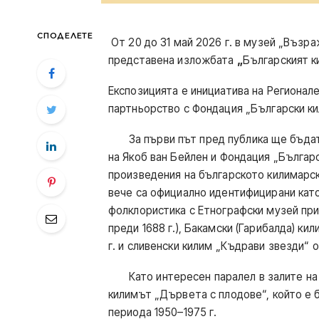
СПОДЕЛЕТЕ
От 20 до 31 май 2026 г. в музей „Възр
представена изложбата
„
Българският к
Експозицията е инициатива на Регионал
партньорство с Фондация „Български ки
За първи път пред публика ще бъдат 
на Якоб ван Бейлен и Фондация „Българс
произведения на българското килимарско
вече са официално идентифицирани като
фолклористика с Етнографски музей при
преди 1688 г.), Бакамски (Гарибалда) кил
г. и сливенски килим „Къдрави звезди“ от
Като интересен паралел в залите на 
килимът „Дървета с плодове“, който е 
периода 1950–1975 г.