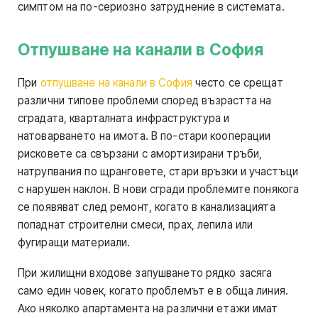
симптом на по-сериозно затруднение в системата.
Отпушване на канали в София
При
отпушване на канали в София
често се срещат
различни типове проблеми според възрастта на
сградата, кварталната инфраструктура и
натоварването на имота. В по-стари кооперации
рисковете са свързани с амортизирани тръби,
натрупвания по щранговете, стари връзки и участъци
с нарушен наклон. В нови сгради проблемите понякога
се появяват след ремонт, когато в канализацията
попаднат строителни смеси, прах, лепила или
фугиращи материали.
При жилищни входове запушването рядко засяга
само един човек, когато проблемът е в обща линия.
Ако няколко апартамента на различни етажи имат