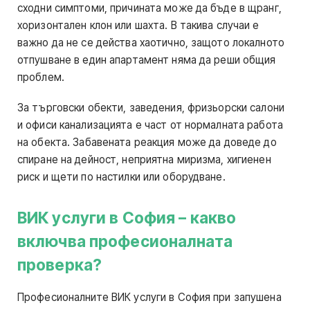
сходни симптоми, причината може да бъде в щранг,
хоризонтален клон или шахта. В такива случаи е
важно да не се действа хаотично, защото локалното
отпушване в един апартамент няма да реши общия
проблем.
За търговски обекти, заведения, фризьорски салони
и офиси канализацията е част от нормалната работа
на обекта. Забавената реакция може да доведе до
спиране на дейност, неприятна миризма, хигиенен
риск и щети по настилки или оборудване.
ВИК услуги в София – какво
включва професионалната
проверка?
Професионалните ВИК услуги в София при запушена