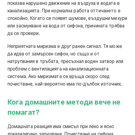
показва нарушено движение на въздуха и водата в
канализацията. При нормална работа оттичането е
спокойно. Когато се появят шумове, въздушни мехури
или засмукване на вода от сифона, причината трябва
да се провери.
Неприятната миризма е друг ранен сигнал. Тя може
да идва от замърсен сифон, но също и от
натрупвания в тръбата, пресъхнал воден затвор или
проблем с вентилацията на канализационната
система. Ако миризмата се връща скоро след
почистване, най-вероятно има по-дълбок източник.
Кога домашните методи вече не
помагат?
Домашната реакция има смисъл при леко и ясно
локализирано запушване. Почистване на сифона,