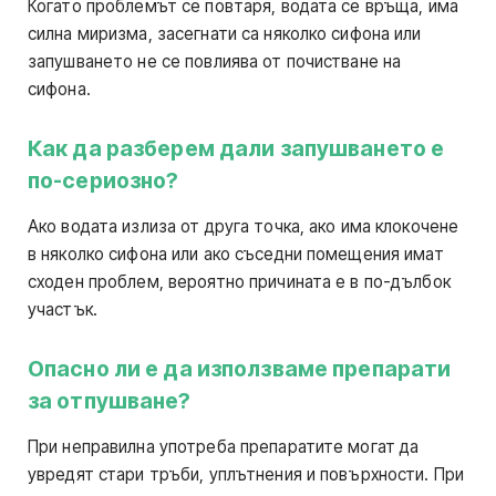
Когато проблемът се повтаря, водата се връща, има
силна миризма, засегнати са няколко сифона или
запушването не се повлиява от почистване на
сифона.
Как да разберем дали запушването е
по-сериозно?
Ако водата излиза от друга точка, ако има клокочене
в няколко сифона или ако съседни помещения имат
сходен проблем, вероятно причината е в по-дълбок
участък.
Опасно ли е да използваме препарати
за отпушване?
При неправилна употреба препаратите могат да
увредят стари тръби, уплътнения и повърхности. При