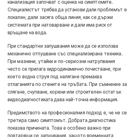
канализация започват с оценка на симптомите.
Специалистът трябва да установи дали проблемът е
локален, дали засяга обща линия, как се държи
системата при натоварване и дали има риск от
връщане на вода.
При стандартни запушвания може да се използва
механично отпушване със специализирана техника.
При мазнини, утайки и по-сериозни натрупвания
често се прилага хидродинамично почистване, при
което водна струя под налягане премахва
отлаганията по стените на тръбата. При съмнение за
слягане, счупване, корени или строителен остатък
видеодиагностиката дава най-точна информация.
Предимството на професионалния подход е, че не се
третира само симптомът. Добрата диагностика
показва причината. Това е особено важно при
повтарящи се запушвания, защото временната