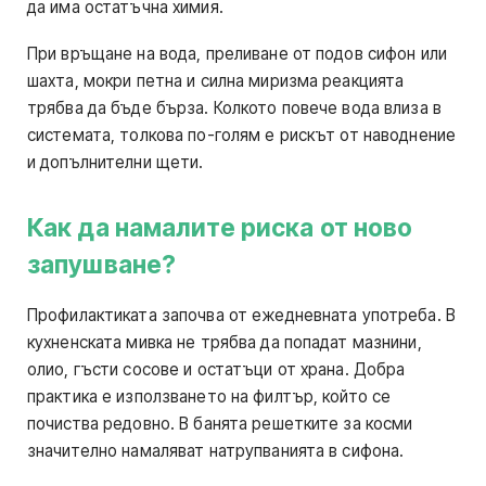
да има остатъчна химия.
При връщане на вода, преливане от подов сифон или
шахта, мокри петна и силна миризма реакцията
трябва да бъде бърза. Колкото повече вода влиза в
системата, толкова по-голям е рискът от наводнение
и допълнителни щети.
Как да намалите риска от ново
запушване?
Профилактиката започва от ежедневната употреба. В
кухненската мивка не трябва да попадат мазнини,
олио, гъсти сосове и остатъци от храна. Добра
практика е използването на филтър, който се
почиства редовно. В банята решетките за косми
значително намаляват натрупванията в сифона.