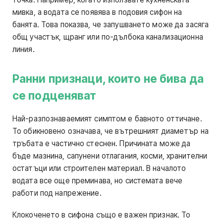
мивка, а водата се появява в подовия сифон на
банята. Това показва, че запушването може да засяга
общ участък, щранг или по-дълбока канализационна
линия.
Ранни признаци, които не бива да
се подценяват
Най-разпознаваемият симптом е бавното оттичане.
То обикновено означава, че вътрешният диаметър на
тръбата е частично стеснен. Причината може да
бъде мазнина, сапунени отлагания, косми, хранителни
остатъци или строителен материал. В началото
водата все още преминава, но системата вече
работи под напрежение.
Клокоченето в сифона също е важен признак. То