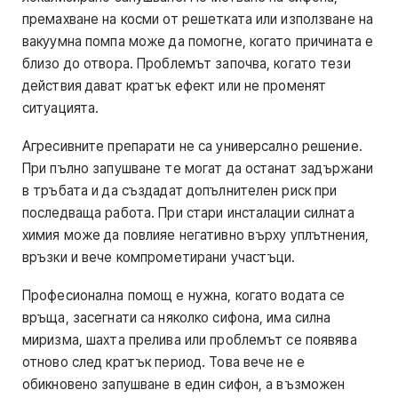
премахване на косми от решетката или използване на
вакуумна помпа може да помогне, когато причината е
близо до отвора. Проблемът започва, когато тези
действия дават кратък ефект или не променят
ситуацията.
Агресивните препарати не са универсално решение.
При пълно запушване те могат да останат задържани
в тръбата и да създадат допълнителен риск при
последваща работа. При стари инсталации силната
химия може да повлияе негативно върху уплътнения,
връзки и вече компрометирани участъци.
Професионална помощ е нужна, когато водата се
връща, засегнати са няколко сифона, има силна
миризма, шахта прелива или проблемът се появява
отново след кратък период. Това вече не е
обикновено запушване в един сифон, а възможен