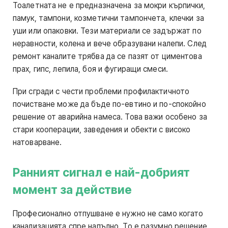
Тоалетната не е предназначена за мокри кърпички,
памук, тампони, козметични тампончета, клечки за
уши или опаковки. Тези материали се задържат по
неравности, колена и вече образувани налепи. След
ремонт каналите трябва да се пазят от циментова
прах, гипс, лепила, боя и фугиращи смеси.
При сгради с чести проблеми профилактичното
почистване може да бъде по-евтино и по-спокойно
решение от аварийна намеса. Това важи особено за
стари кооперации, заведения и обекти с високо
натоварване.
Ранният сигнал е най-добрият
момент за действие
Професионално отпушване е нужно не само когато
канализацията спре напълно. То е разумно решение