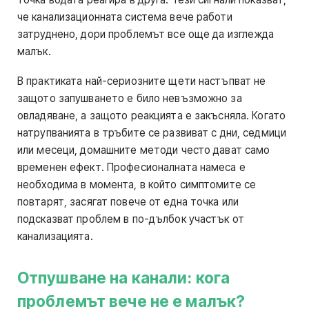
че канализационната система вече работи
затруднено, дори проблемът все още да изглежда
малък.
В практиката най-сериозните щети настъпват не
защото запушването е било невъзможно за
овладяване, а защото реакцията е закъсняла. Когато
натрупванията в тръбите се развиват с дни, седмици
или месеци, домашните методи често дават само
временен ефект. Професионалната намеса е
необходима в момента, в който симптомите се
повтарят, засягат повече от една точка или
подсказват проблем в по-дълбок участък от
канализацията.
Отпушване на канали: кога
проблемът вече не е малък?