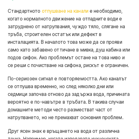
Стандартното
отпушване на канали
е необходимо,
когато нормалното движение на отпадните води е
затруднено от натрупвания, чуждо тяло, слягане на
тръба, строителен остатък или дефект в
инсталацията. В началото това може да се прояви
само като забавено оттичане в мивка, душ кабина или
подов сифон. Ако проблемът остане на това ниво и
се реши с почистване на сифона, рискът е ограничен.
По-сериозен сигнал е повторяемостта. Ако каналът
се отпушва временно, но след няколко дни или
седмици започва отново да задържа вода, причината
вероятно е по-навътре в тръбата. В такива случаи
домашните методи често разместват част от
натрупването, но не премахват основния проблем.
Друг ясен знак е връщането на вода от различна
точка. Например, когато използвате кухненската