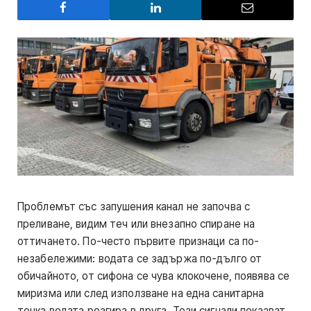
Проблемът със запушения канал не започва с
преливане, видим теч или внезапно спиране на
оттичането. По-често първите признаци са по-
незабележими: водата се задържа по-дълго от
обичайното, от сифона се чува клокочене, появява се
миризма или след използване на една санитарна
точка водата реагира в друга. Тези сигнали показват,