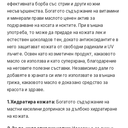
ефективната борба със стрии и други кожни
несъвършенства. Богатото съдържание на витамини
и минерали прави маслото ценен актив за
подхранване на косата и ноктите. При външна
употреба, то може да придаде на кожата лек и
естествен шоколадов тен, докато антиоксидантите в
него защитават кожата от свободни радикали и UV
лъчите. Освен като козметичен продукт, какаовото
масло се използва и като суперхрана, благодарение
на неговите полезни съставки. Независимо дали го
добавяте в храната си или го използвате за външна
грижа, какаовото масло е доказано средство за
красота и здраве.
1. Хидратира кожата:
Богатото съдържание на
мастни киселини допринася за дълбоко хидратиране
на кожата.