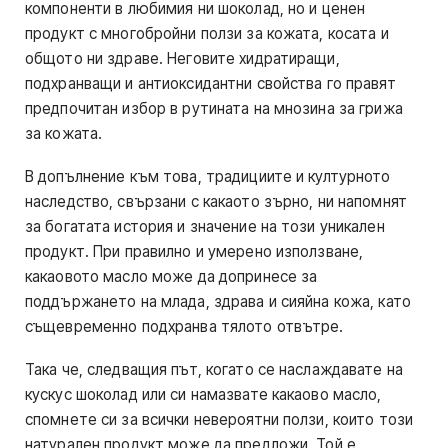
компоненти в любимия ни шоколад, но и ценен
продукт с многобройни ползи за кожата, косата и
общото ни здраве. Неговите хидратиращи,
подхранващи и антиоксидантни свойства го правят
предпочитан избор в рутината на мнозина за грижа
за кожата.
В допълнение към това, традициите и културното
наследство, свързани с какаото зърно, ни напомнят
за богатата история и значение на този уникален
продукт. При правилно и умерено използване,
какаовото масло може да допринесе за
поддържането на млада, здрава и сияйна кожа, като
същевременно подхранва тялото отвътре.
Така че, следващия път, когато се наслаждавате на
кускус шоколад или си намазвате какаово масло,
спомнете си за всички невероятни ползи, които този
натурален продукт може да предложи. Той е