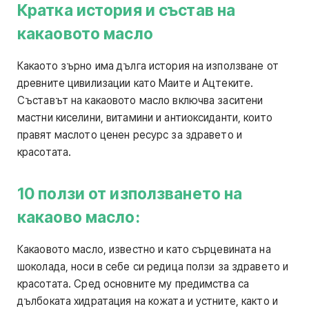
Кратка история и състав на
какаовото масло
Какаото зърно има дълга история на използване от
древните цивилизации като Маите и Ацтеките.
Съставът на какаовото масло включва заситени
мастни киселини, витамини и антиоксиданти, които
правят маслото ценен ресурс за здравето и
красотата.
10 ползи от използването на
какаово масло:
Какаовото масло, известно и като сърцевината на
шоколада, носи в себе си редица ползи за здравето и
красотата. Сред основните му предимства са
дълбоката хидратация на кожата и устните, както и