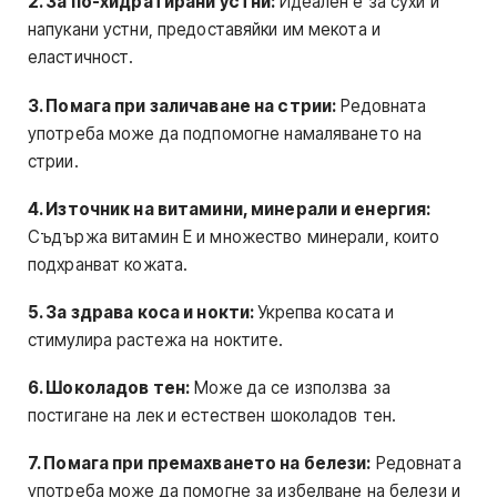
2. За по-хидратирани устни:
Идеален е за сухи и
напукани устни, предоставяйки им мекота и
еластичност.
3. Помага при заличаване на стрии:
Редовната
употреба може да подпомогне намаляването на
стрии.
4. Източник на витамини, минерали и енергия:
Съдържа витамин E и множество минерали, които
подхранват кожата.
5. За здрава коса и нокти:
Укрепва косата и
стимулира растежа на ноктите.
6. Шоколадов тен:
Може да се използва за
постигане на лек и естествен шоколадов тен.
7. Помага при премахването на белези:
Редовната
употреба може да помогне за избелване на белези и