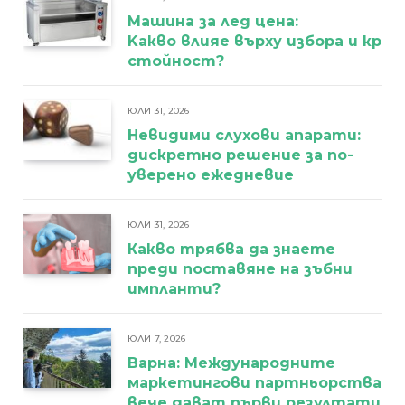
Машина за лед цена:
Kакво влияе върху избора и кра
стойност?
ЮЛИ 31, 2026
Невидими слухови апарати:
дискретно решение за по-
уверено ежедневие
ЮЛИ 31, 2026
Какво трябва да знаете
преди поставяне на зъбни
импланти?
ЮЛИ 7, 2026
Варна: Международните
маркетингови партньорства
вече дават първи резултати