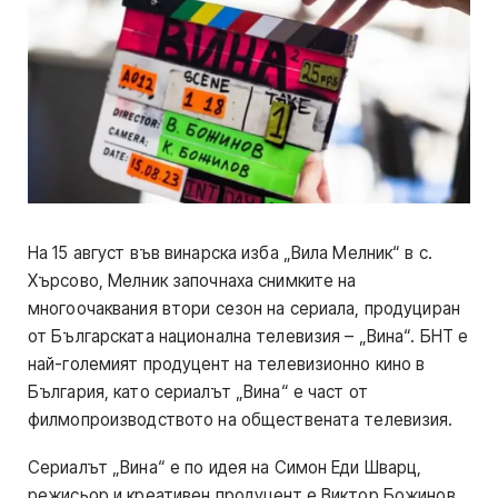
На 15 август във винарска изба „Вила Мелник“ в с.
Хърсово, Мелник започнаха снимките на
многоочаквания втори сезон на сериала, продуциран
от Българската национална телевизия – „Вина“. БНТ е
най-големият продуцент на телевизионно кино в
България, като сериалът „Вина“ е част от
филмопроизводството на обществената телевизия.
Сериалът „Вина“ е по идея на Симон Еди Шварц,
режисьор и креативен продуцент е Виктор Божинов,