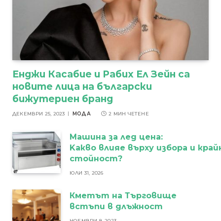
Енджи Касабие и Рабих Ел Зейн са
новите лица на български
бижутериен бранд
ДЕКЕМВРИ 25, 2023
МОДА
2 МИН ЧЕТЕНЕ
Машина за лед цена:
Kакво влияе върху избора и кра
стойност?
ЮЛИ 31, 2026
Кметът на Търговище
встъпи в длъжност
НОЕМВРИ 8, 2023