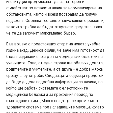
институции продължават да са на терен и
съдействат по всякакъв начин за нормализиране на
обстановката, както и всеки пострадал да получи
подкрепа. Оценяват се също най-спешните ремонти,
за които трябва да бъдат отпуснати средства, така
че те да започнат максимално бързо.
Във връзка с предстоящия старт на новата учебна
година акад. Денков обяви, че вече има готовност да
бъдат издавани електронни медицински бележки на
учениците. Това, от една страна ще облекчи децата,
родителите и учителите, а от друга – е добра мярка
срещу злоупотреби. Следващата седмица предстои
да бъде дадена подробна информация за начина, по
който ще работи системата с електронните
медицински бележки и за преходния период по
въвеждането им. „Много неща ще се променят в
здравната система през следващите месеци, когато