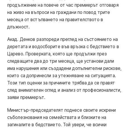
продължение на повече от час премиерът отговаря
на живо на въпроси на граждани по повод трите
месеца от встъпването на правителството в
длъжност.
Акад. Денков разпореди преглед на състоянието на
деретата и водосборите във връзка с бедствието в
Царево. Проверката, която ще продължи през
следващите два до три месеца, ще установи дали
има нарушения или създадени допълнителни рискове,
които са допринесли за утежняване на ситуацията.
Този тип оценки за причините трябва да се правят
след внимателен оглед и анализ от професионалисти,
заяви премиерът.
Министър-председателят поднесе своите искрени
съболезнования на семействата и близките на
загиналите в бедствието. Той увери, че всички