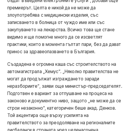
бъдат въведени електронните услуги“, добави още
премиерът. Целта е никой да не може да
злоупотребява с медицински изделия, със
записването в болница от чуждо име или със
закупуването на лекарства. Всичко това ще стане
видимо и ще помогне много да се изсветлят
практики, които в момента гълтат пари, без да дават
принос за здравеопазването в България.
Създадена е огромна каша със строителството на
автомагистрала „Хемус“. „Няколко правителства не
могат да продължат изграждането заради
неразбориите“, заяви още министър-председателят.
Подготвен е вариант за отпушване на процеса на
законово и документно ниво, защото „не може да се
строи незаконно“, категоричен беше акад. Денков.
Той акцентира още върху усилията на
правителството за преодоляване на регионалните
дисбаланси в страната чрез целенасочена