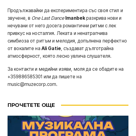
Продължавайки да експериментира със своя стил и
звучене, в
One Last Dance
Imanbek
разкрива нови и
нечувани от него досега романтични ритми с лек
привкус на носталгия. Леката и ненатрапчива
симбиоза от ритъм и мелодия, допълнена перфектно
от вокалите на
Ali Gatie
, създават дълготрайна
атмосферност, която лесно увлича слушателя.
За контакти и медийни изяви, моля да се обадите на
+359886585301 или да пишете на
music@muzecorp.com
.
ПРОЧЕТЕТЕ ОЩЕ