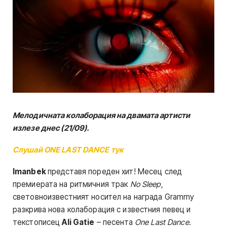
Мелодичната колаборация на двамата артисти
излезе днес (21/09).
Слушай ONE LAST DANCE тук
Imanbek
представя пореден хит! Месец след
премиерата на ритмичния трак
No Sleep
,
световноизвестният носител на награда Grammy
разкрива нова колаборация с известния певец и
текстописец
Ali Gatie
– песента
One Last Dance
.