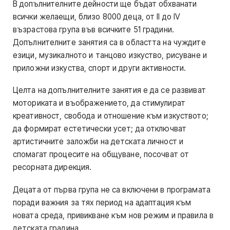
В допълнителните дейности ще бъдат обхванати
всички желаещи, близо 8000 деца, от ІІ до ІV
възрастова група във всичките 51 градини.
Допълнителните занятия са в областта на чуждите
езици, музикалното и танцово изкуство, рисуване и
приложни изкуства, спорт и други активности.
Целта на допълнителните занятия е да се развиват
моториката и въображението, да стимулират
креативност, свобода и отношение към изкуството;
да формират естетически усет; да отключват
артистичните заложби на детската личност и
спомагат процесите на общуване, посочват от
ресорната дирекция.
Децата от първа група не са включени в програмата
поради важния за тях период на адаптация към
новата среда, привикване към нов режим и правила в
детската градина.