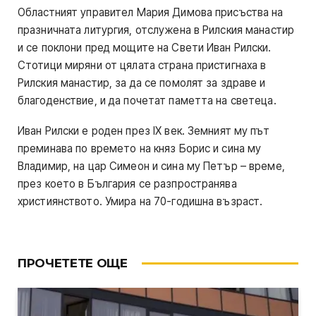
Областният управител Мария Димова присъства на
празничната литургия, отслужена в Рилския манастир
и се поклони пред мощите на Свети Иван Рилски.
Стотици миряни от цялата страна пристигнаха в
Рилския манастир, за да се помолят за здраве и
благоденствие, и да почетат паметта на светеца.
Иван Рилски е роден през IX век. Земният му път
преминава по времето на княз Борис и сина му
Владимир, на цар Симеон и сина му Петър – време,
през което в България се разпространява
християнството. Умира на 70-годишна възраст.
ПРОЧЕТЕТЕ ОЩЕ