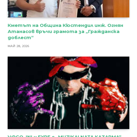
Кметът на Община Кюстендил инж. Огнян
Атанасов връчи грамота за „Гражданска
доблест“
МАЙ 28, 2026
V:RGO, INI и FYRE с „MUZIKALNATA KAZARMA“ –