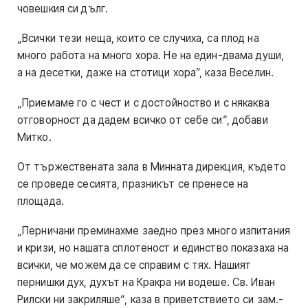
човешкия си дълг.
„Всички тези неща, които се случиха, са плод на
много работа на много хора. Не на един-двама души,
а на десетки, даже на стотици хора”, каза Веселин.
„Приемаме го с чест и с достойноство и с някаква
отговорност да дадем всичко от себе си“, добави
Митко.
От тържествената зала в Минната дирекция, където
се проведе сесията, празникът се пренесе на
площада.
„Перничани преминахме заедно през много изпитания
и кризи, но нашата сплотеност и единство показаха на
всички, че можем да се справим с тях. Нашият
пернишки дух, духът на Кракра ни водеше. Св. Иван
Рилски ни закриляше“, каза в приветствието си зам.-