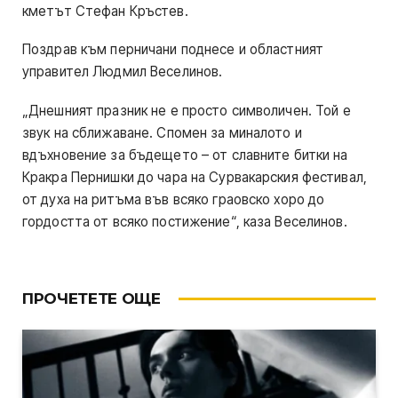
кметът Стефан Кръстев.
Поздрав към перничани поднесе и областният
управител Людмил Веселинов.
„Днешният празник не е просто символичен. Той е
звук на сближаване. Спомен за миналото и
вдъхновение за бъдещето – от славните битки на
Кракра Пернишки до чара на Сурвакарския фестивал,
от духа на ритъма във всяко граовско хоро до
гордостта от всяко постижение“, каза Веселинов.
ПРОЧЕТЕТЕ ОЩЕ