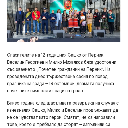
Спасителите на 12-годишния Сашко от Перник
Веселин Георгиев и Милко Михалков бяха удостоени
със званието „Почетен гражданин на Перник“. На
проведената днес тържествена сесия по повод
празника на града – 19 октомври, двамата получиха
почетните символи и знаци на града.
Близо година след щастливата развръзка на случая с
изчезналия Сашко, Милко и Веселин продължават да
не се чувстват като герои. Смятат, че са направили
това, което е трябвало да сторят – изпълнили са