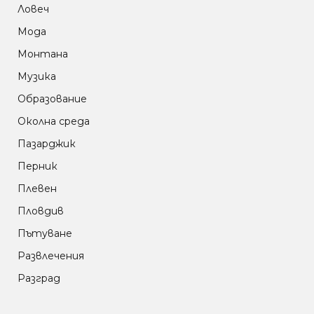
Ловеч
Мода
Монтана
Музика
Образование
Околна среда
Пазарджик
Перник
Плевен
Пловдив
Пътуване
Развлечения
Разград