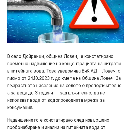
В село Дойренци, община Ловеч, е констатирано
временно надвишение на концентрацията на нитрати
в питейната вода. Това уведомява ВиК АД – Ловеч, с
писмо от 24.10.2023 г. до кмета на Община Ловеч. За
възрастното население на селото е препоръчително,
а за деца до 3 години — задължително, да не
използват вода от водопроводната мрежа за
консумация.
Надвишението е констатирано след извършено
пробонабиране и анализ на питейната вода от