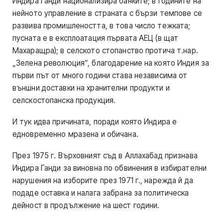
Индира Ганди национализира банките; в годините на
нейното управление в страната с бързи темпове се
развива промишлеността, в това число тежката;
пусната е в експлоатация първата АЕЦ (в щат
Махаращра); в селското стопанство протича т.нар.
„Зелена революция“, благодарение на която Индия за
първи път от много години става независима от
външни доставки на хранителни продукти и
селскостопанска продукция.
И тук идва причината, поради която Индира е
едновременно мразена и обичана.
През 1975 г. Върховният съд в Аллахабад признава
Индира Ганди за виновна по обвинения в избирателни
нарушения на изборите през 1971 г., нарежда й да
подаде оставка и налага забрана за политическа
дейност в продължение на шест години.