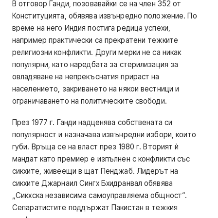
В отговор Ганди, позовавайки се на член 352 от
Конституцията, обявява извънредно положение. По
време на него Индия постига редица успехи,
например практически са прекратени тежките
религиозни конфликти. Други мерки не са никак
популярни, като наредбата за стерилизация за
овладяване на непрекъснатия прираст на
населението, закриването на някои вестници и
ограничаването на политическите свободи.
През 1977 г. Ганди надценява собствената си
популярност и назначава извънредни избори, които
губи. Връща се на власт през 1980 г. Вторият ѝ
мандат като премиер е изпълнен с конфликти със
сикхите, живеещи в щат Пенджаб. Лидерът на
сикхите Джарнаил Сингх Бхидранвал обявява
„Сикхска независима самоуправляема общност“.
Сепаратистите поддържат Пакистан в тежкия