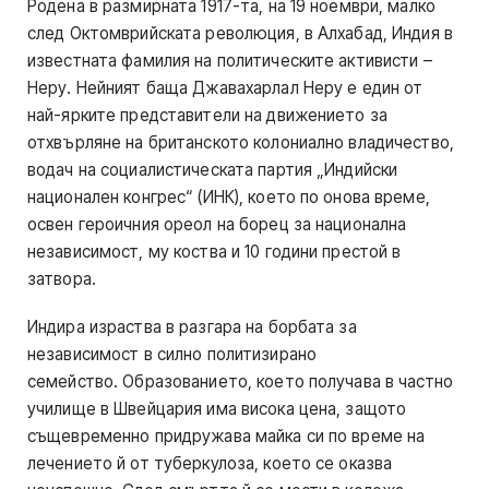
Родена в размирната 1917-та, на 19 ноември, малко
след Октомврийската революция, в Алхабад, Индия в
известната фамилия на политическите активисти –
Неру. Нейният баща Джавахарлал Неру е един от
най-ярките представители на движението за
отхвърляне на британското колониално владичество,
водач на социалистическата партия „Индийски
национален конгрес“ (ИНК), което по онова време,
освен героичния ореол на борец за национална
независимост, му коства и 10 години престой в
затвора.
Индира израства в разгара на борбата за
независимост в силно политизирано
семейство. Образованието, което получава в частно
училище в Швейцария има висока цена, защото
същевременно придружава майка си по време на
лечението й от туберкулоза, което се оказва