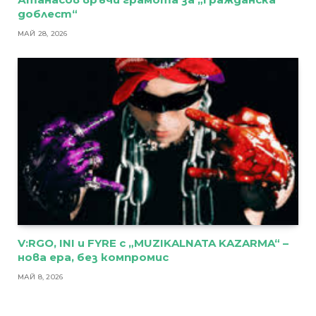
доблест“
МАЙ 28, 2026
V:RGO, INI и FYRE с „MUZIKALNATA KAZARMA“ –
нова ера, без компромис
МАЙ 8, 2026