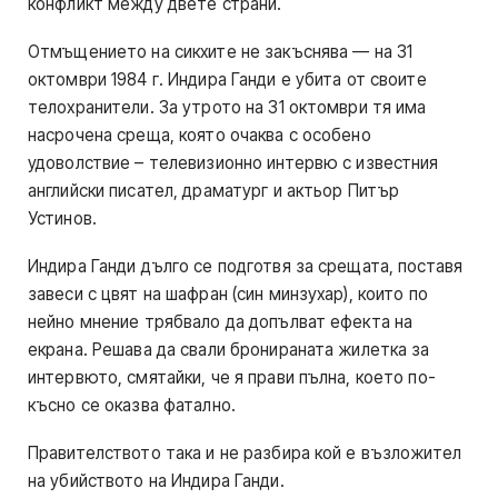
конфликт между двете страни.
Отмъщението на сикхите не закъснява — на 31
октомври 1984 г. Индира Ганди е убита от своите
телохранители. За утрото на 31 октомври тя има
насрочена среща, която очаква с особено
удоволствие – телевизионно интервю с известния
английски писател, драматург и актьор Питър
Устинов.
Индира Ганди дълго се подготвя за срещата, поставя
завеси с цвят на шафран (син минзухар), които по
нейно мнение трябвало да допълват ефекта на
екрана. Решава да свали бронираната жилетка за
интервюто, смятайки, че я прави пълна, което по-
късно се оказва фатално.
Правителството така и не разбира кой е възложител
на убийството на Индира Ганди.