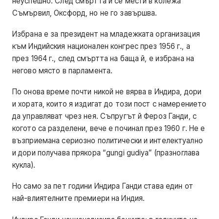
неуспешно. След смъртта й се мести в колежа
Съмървил, Оксфорд, но не го завършва.
Избрана е за президент на младежката организация
към Индийския национален конгрес през 1956 г., а
през 1964 г., след смъртта на баща й, е избрана на
негово място в парламента.
По онова време почти никой не вярва в Индира, дори
и хората, които я издигат до този пост с намерението
да управляват чрез нея. Съпругът й Фероз Ганди, с
когото са разделени, вече е починал през 1960 г. Не е
възприемана сериозно политически и интелектуално
и дори получава прякора “gungi gudiya” (празноглава
кукла).
Но само за пет години Индира Ганди става един от
най-влиятелните премиери на Индия.