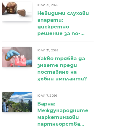
ЮЛИ 31, 2026
Невидими слухови
апарати:
дискретно
решение за по-
уверено
ежедневие
ЮЛИ 31, 2026
Какво трябва да
знаете преди
поставяне на
зъбни импланти?
ЮЛИ 7, 2026
Варна:
Международните
маркетингови
партньорства
вече дават първи