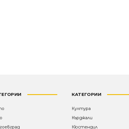
ТЕГОРИИ
КАТЕГОРИИ
то
Култура
о
Кърджали
гоевград
Кюстендил