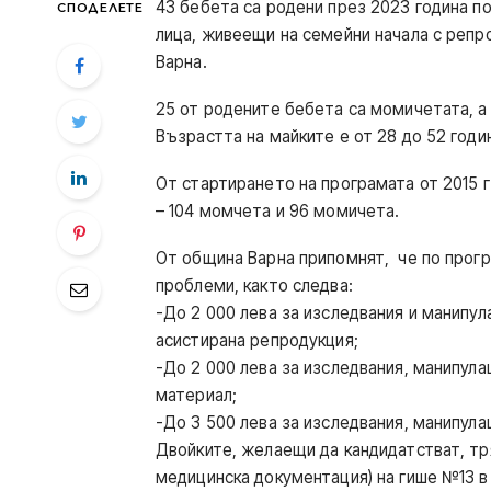
43 бебета са родени през 2023 година п
СПОДЕЛЕТЕ
лица, живеещи на семейни начала с репр
Варна.
25 от родените бебета са момичетата, а
Възрастта на майките е от 28 до 52 годи
От стартирането на програмата от 2015 г
– 104 момчета и 96 момичета.
От община Варна припомнят, че по прог
проблеми, както следва:
-До 2 000 лева за изследвания и манипул
асистирана репродукция;
-До 2 000 лева за изследвания, манипула
материал;
-До 3 500 лева за изследвания, манипула
Двойките, желаещи да кандидатстват, тр
медицинска документация) на гише №13 в