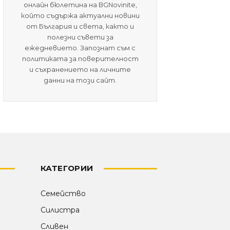
онлайн бюлетина на BGNovinite,
който съдържа актуални новини
от България и света, както и
полезни съвети за
ежедневието. Запознат съм с
политиката за поверителност
и съхранението на личните
данни на този сайт.
КАТЕГОРИИ
Семейство
Силистра
Сливен