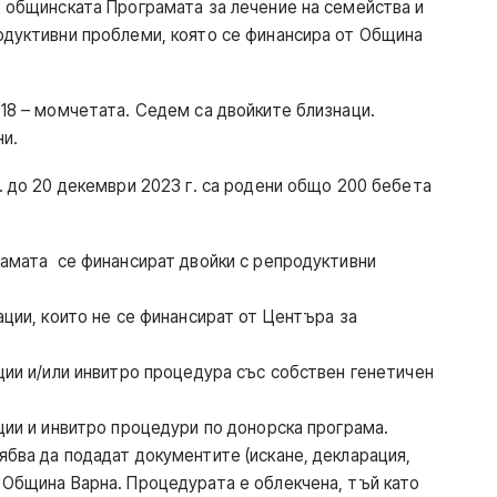
о общинската Програмата за лечение на семейства и
одуктивни проблеми, която се финансира от Община
 18 – момчетата. Седем са двойките близнаци.
ни.
. до 20 декември 2023 г. са родени общо 200 бебета
рамата се финансират двойки с репродуктивни
ации, които не се финансират от Центъра за
ции и/или инвитро процедура със собствен генетичен
ции и инвитро процедури по донорска програма.
ябва да подадат документите (искане, декларация,
 Община Варна. Процедурата е облекчена, тъй като