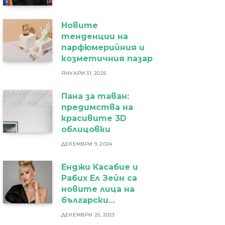
Новите
тенденции на
парфюмерийния и
козметичния пазар
ЯНУАРИ 31, 2025
Пана за таван:
предимства на
красивите 3D
облицовки
ДЕКЕМВРИ 9, 2024
Енджи Касабие и
Рабих Ел Зейн са
новите лица на
български
бижутериен бранд
ДЕКЕМВРИ 25, 2023