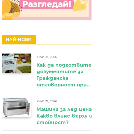
НАЙ-НОВИ
ЮЛИ 31, 2026
Как да подготвите
документите за
Гражданска
отговорност при
фирмен
автомобил?
ЮЛИ 31, 2026
Машина за лед цена:
Kакво влияе върху избора и крайн
стойност?