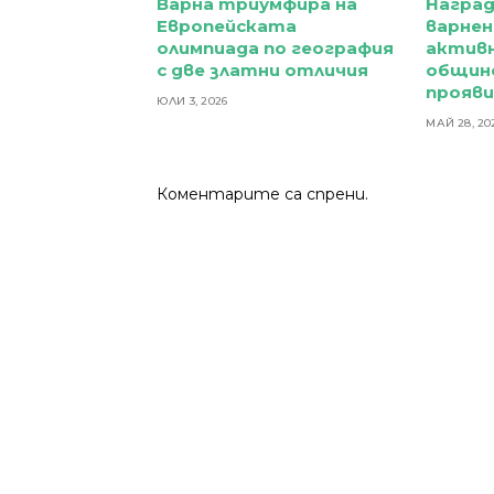
Варна триумфира на
Награ
Европейската
варнен
олимпиада по география
активн
с две златни отличия
общин
прояв
ЮЛИ 3, 2026
МАЙ 28, 20
Коментарите са спрени.