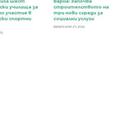
диха шест
Варна: Започва
ски училища за
строителството на
о участие в
три нови сгради за
ски спортни
социални услуги
и
ФЕВРУАРИ 27, 2026
26