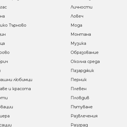
гас
Личности
на
Ловеч
ико Търново
Мода
дин
Монтана
ца
Музика
рово
Образование
рич
Околна среда
м
Пазарджик
ашни любимци
Перник
аве и красота
Плевен
оти
Пловдив
вации
Пътуване
иера
Развлечения
сации
Разград