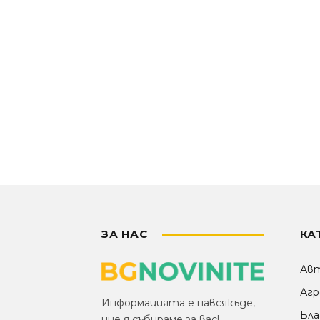
ЗА НАС
КА
Ав
Агр
Информацията е навсякъде,
Бла
ние я събираме за вас!