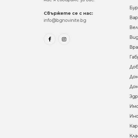
Бур
Свържете се с нас:
Вар
info@bgnovinite.bg
Вел
Ви
Facebook
Instagram
Вра
Габ
Доб
До
Дом
Здр
Им
Ино
Кар
Кла