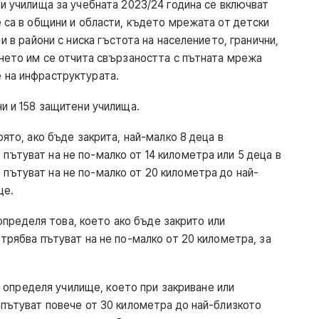
 и училища за учебната 2023/24 година се включват
е са в общини и области, където мрежата от детски
и в райони с ниска гъстота на населението, гранични,
янето им се отчита свързаността с пътната мрежа
 на инфраструктурата.
и и 158 защитени училища.
оято, ако бъде закрита, най-малко 8 деца в
ътуват на не по-малко от 14 километра или 5 деца в
пътуват на не по-малко от 20 километра до най-
ще.
е определя това, което ако бъде закрито или
трябва пътуват на не по-малко от 20 километра, за
се определя училище, което при закриване или
 пътуват повече от 30 километра до най-близкото