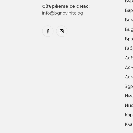
Бур
Свържете се с нас:
Вар
info@bgnovinite.bg
Вел
Ви
Facebook
Instagram
Вра
Габ
Доб
До
Дом
Здр
Им
Ино
Кар
Кла