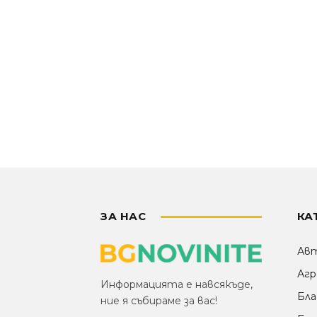
ЗА НАС
КА
Ав
Агр
Информацията е навсякъде,
Бла
ние я събираме за вас!