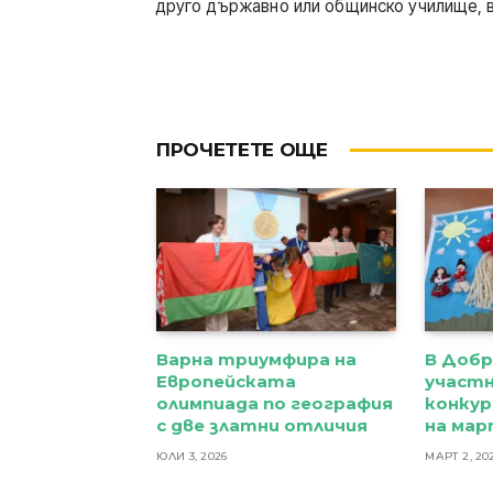
друго държавно или общинско училище, в
ПРОЧЕТЕТЕ ОЩЕ
Варна триумфира на
В Добр
Европейската
участ
олимпиада по география
конкур
с две златни отличия
на ма
ЮЛИ 3, 2026
МАРТ 2, 20