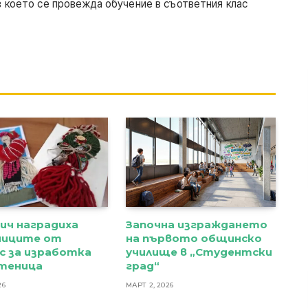
 което се провежда обучение в съответния клас
ич наградиха
Започна изграждането
ниците от
на първото общинско
с за изработка
училище в „Студентски
ртеница
град“
26
МАРТ 2, 2026