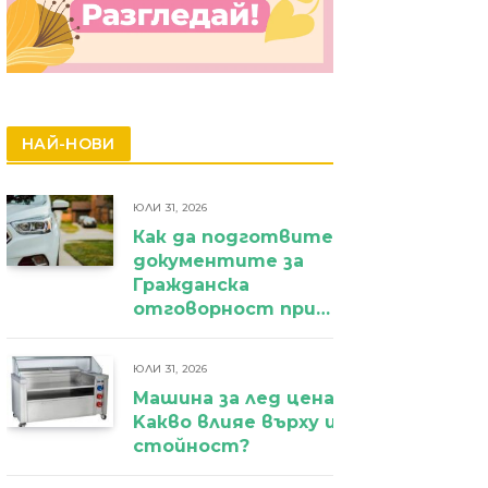
НАЙ-НОВИ
ЮЛИ 31, 2026
Как да подготвите
документите за
Гражданска
отговорност при
фирмен
автомобил?
ЮЛИ 31, 2026
Машина за лед цена:
Kакво влияе върху избора и крайн
стойност?