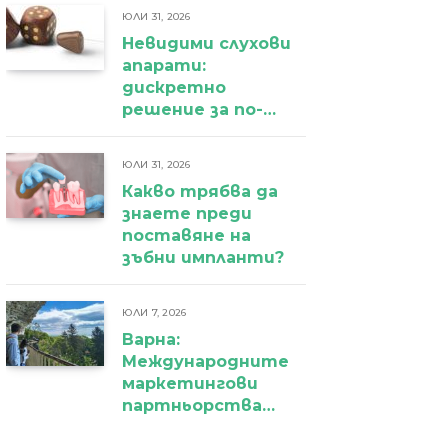
ЮЛИ 31, 2026
Невидими слухови
апарати:
дискретно
решение за по-
уверено
ежедневие
ЮЛИ 31, 2026
Какво трябва да
знаете преди
поставяне на
зъбни импланти?
ЮЛИ 7, 2026
Варна:
Международните
маркетингови
партньорства
вече дават първи