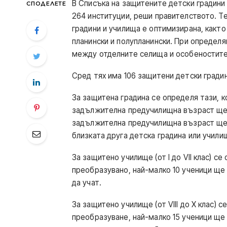
В Списъка на защитените детски градини
СПОДЕЛЕТЕ
264 институции, реши правителството. Т
градини и училища е оптимизирана, както 
планински и полупланински. При определ
между отделните селища и особеностите
Сред тях има 106 защитени детски градин
За защитена градина се определя тази, к
задължителна предучилищна възраст ще п
задължителна предучилищна възраст ще 
близката друга детска градина или учили
За защитено училище (от I до VII клас) с
преобразувано, най-малко 10 ученици ще 
да учат.
За защитено училище (от VIII до X клас) 
преобразуване, най-малко 15 ученици ще