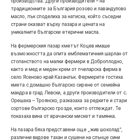
производства. Други производители – на
традиционните за България розово и лавандулово
масло, пък споделиха за натиска, който съседни
страни оказват върху пазара и цената на
уникалните български етерични масла.
На фермерския пазар кметът Коцев имаше
възможността да опита емблематичния шарлан от
стопанството на малки фермери в Доброплодно,
както и мед и меден крем от пчеларска фирма в
село Ясеново край Казанлък. Фермерите гостиха
кмета с домашно българско сирене от семейна
мандра в град Левски, а други производители от с.
Орешака – Троянско, разказаха за редките и стари
сортове българско грозде, които отглеждат. Те
показаха вина от врачански мискет и тамянка.
На пазара бяха представени още „жив шоколад“,
различни видове тахан и сушени на слънце сини