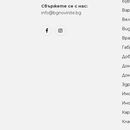
Бур
Свържете се с нас:
Вар
info@bgnovinite.bg
Вел
Ви
Facebook
Instagram
Вра
Габ
Доб
До
Дом
Здр
Им
Ино
Кар
Кла