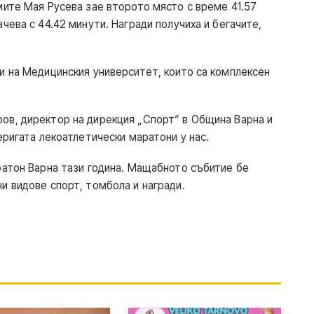
мите Мая Русева зае второто място с време 41.57
чева с 44.42 минути. Награди получиха и бегачите,
и на Медицинския университет, които са комплексен
ов, директор на дирекция „Спорт“ в Община Варна и
еригата лекоатлетически маратони у нас.
ратон Варна тази година. Мащабното събитие бе
и видове спорт, томбола и награди.