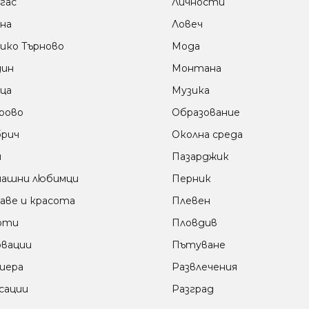
гас
Личности
на
Ловеч
ико Търново
Мода
дин
Монтана
ца
Музика
рово
Образование
рич
Околна среда
м
Пазарджик
ашни любимци
Перник
аве и красота
Плевен
оти
Пловдив
вации
Пътуване
иера
Развлечения
сации
Разград