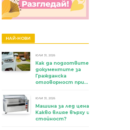
НАЙ-НОВИ
ЮЛИ 31, 2026
Как да подготвите
документите за
Гражданска
отговорност при
фирмен
автомобил?
ЮЛИ 31, 2026
Машина за лед цена:
Kакво влияе върху избора и крайн
стойност?