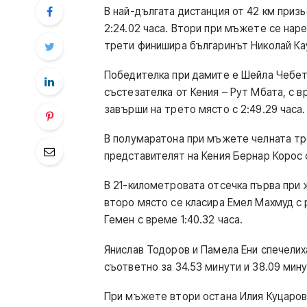
В най-дългата дистанция от 42 км приз
2:24.02 часа. Втори при мъжете се наре
трети финишира българинът Николай Кау
Победителка при дамите е Шейла Чебет 
състезателка от Кения – Рут Мбата, с в
завърши на трето място с 2:49.29 часа.
В полумаратона при мъжете челната тро
представителят на Кения Бернар Корос с 
В 21-километровата отсечка първа при ж
второ място се класира Емел Махмуд с р
Гемен с време 1:40.32 часа.
Янислав Тодоров и Памела Ени спечелих
съответно за 34.53 минути и 38.09 мину
При мъжете втори остана Илия Куцаров 