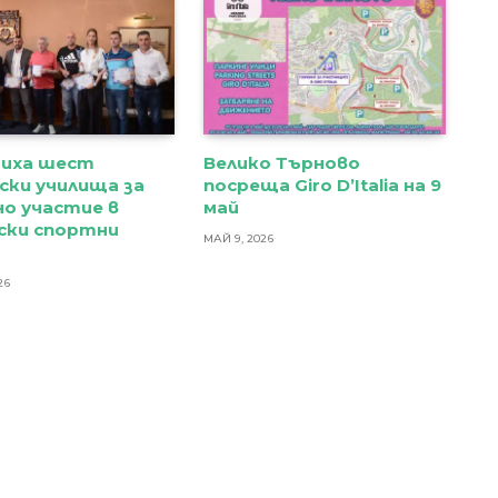
диха шест
Велико Търново
ски училища за
посреща Giro D’Italia на 9
о участие в
май
ски спортни
МАЙ 9, 2026
и
26