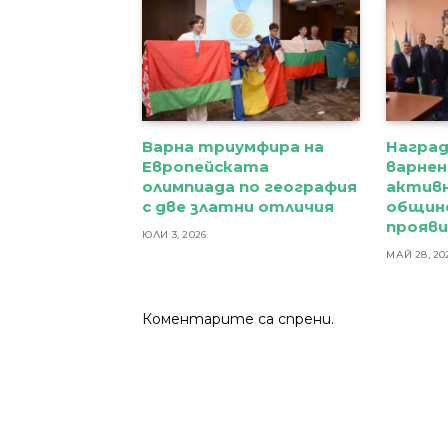
Варна триумфира на
Награ
Европейската
варнен
олимпиада по география
активн
с две златни отличия
общин
прояв
ЮЛИ 3, 2026
МАЙ 28, 20
Коментарите са спрени.