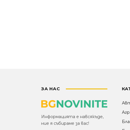
ЗА НАС
КА
Ав
Агр
Информацията е навсякъде,
Бла
ние я събираме за вас!