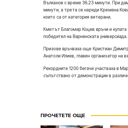
Вълканов с време 36.23 минути. При да
минути, а трета се нареди Кремена Кова
които са от категория ветерани.
Кметът Благомир Коцев връчи и купата 
победител на Варненската универсиада.
Призове връчваха още Кристиан Димитр
Анатоли Илиев, главен организатор на в
Рекордните 1200 бегачи участваха в Ма
съпътствано от демонстрации в различн
ПРОЧЕТЕТЕ ОЩЕ