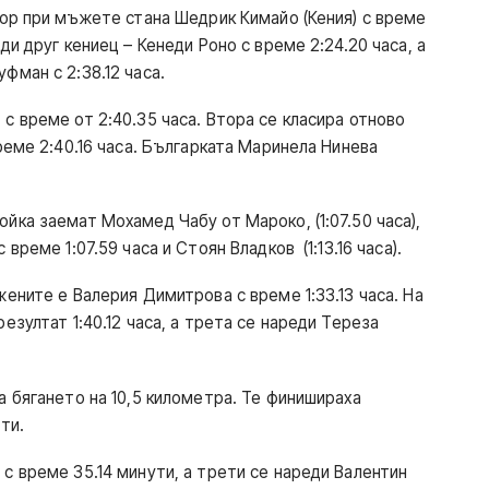
ьор при мъжете стана Шедрик Кимайо (Кения) с време
ди друг кениец – Кенеди Роно с време 2:24.20 часа, а
фман с 2:38.12 часа.
с време от 2:40.35 часа. Втора се класира отново
реме 2:40.16 часа. Българката Маринела Нинева
йка заемат Мохамед Чабу от Мароко, (1:07.50 часа),
време 1:07.59 часа и Стоян Владков (1:13.16 часа).
ените е Валерия Димитрова с време 1:33.13 часа. На
езултат 1:40.12 часа, а трета се нареди Тереза
а бягането на 10,5 километра. Те финишираха
ти.
с време 35.14 минути, а трети се нареди Валентин