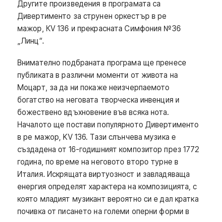
Другите произведения в програмата са
Дивертименто за струнен оркестър в ре
мажор, КV 136 и прекрасната Симфония №36
„Линц“.
Внимателно подбраната програма ще пренесе
публиката в различни моменти от живота на
Моцарт, за да ни покаже неизчерпаемото
богатство на неговата творческа инвенция и
божествено вдъхновение във всяка нота.
Началото ще постави популярното Дивертименто
в ре мажор, KV 136. Тази слънчева музика е
създадена от 16-годишният композитор през 1772
година, по време на неговото второ турне в
Италия. Искрящата виртуозност и завладяваща
енергия определят характера на композицията, с
която младият музикант вероятно си е дал кратка
почивка от писането на големи оперни форми в