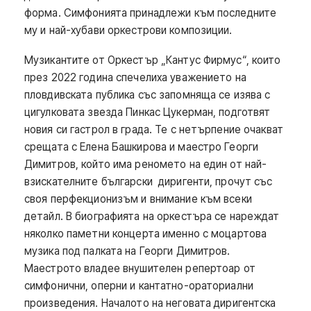
форма. Симфонията принадлежи към последните
му и най-хубави оркестрови композиции.
Музикантите от Оркестър „Кантус Фирмус“, които
през 2022 година спечелиха уважението на
пловдивската публика със запомняща се изява с
цигулковата звезда Пинкас Цукерман, подготвят
новия си гастрол в града. Те с нетърпение очакват
срещата с Елена Башкирова и маестро Георги
Димитров, който има реномето на един от най-
взискателните български диригенти, прочут със
своя перфекционизъм и внимание към всеки
детайл. В биографията на оркестъра се нареждат
няколко паметни концерта именно с моцартова
музика под палката на Георги Димитров.
Маестрото владее внушителен репертоар от
симфонични, оперни и кантатно-ораториални
произведения. Началото на неговата диригентска