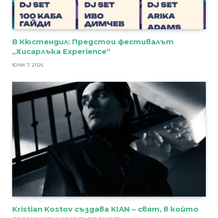
В Кюстендил: Предстои фестивалът
„Хисарлъка Experience“
ЮЛИ 7, 2026
Kristian Kostov създава KIAN – свят, в който