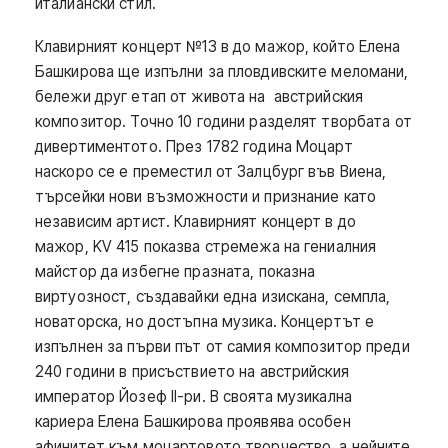
италиански стил.
Клавирният концерт №13 в до мажор, който Елена
Башкирова ще изпълни за пловдивските меломани,
бележи друг етап от живота на австрийския
композитор. Точно 10 години разделят творбата от
дивертиментото. През 1782 година Моцарт
наскоро се е преместил от Залцбург във Виена,
търсейки нови възможности и признание като
независим артист. Клавирният концерт в до
мажор, KV 415 показва стремежа на гениалния
майстор да избегне празната, показна
виртуозност, създавайки една изискана, семпла,
новаторска, но достъпна музика. Концертът е
изпълнен за първи път от самия композитор преди
240 години в присъствието на австрийския
император Йозеф II-ри. В своята музикална
кариера Елена Башкирова проявява особен
афинитет към моцартовото творчество, а нейните