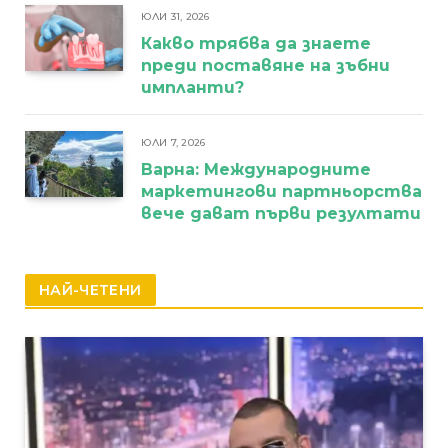
ЮЛИ 31, 2026
Какво трябва да знаете
преди поставяне на зъбни
импланти?
ЮЛИ 7, 2026
Варна: Международните
маркетингови партньорства
вече дават първи резултати
НАЙ-ЧЕТЕНИ