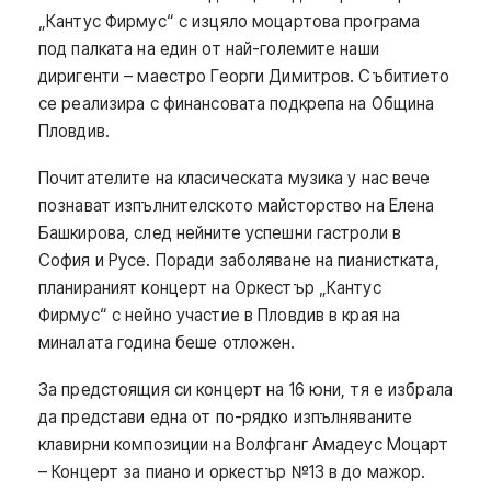
„Кантус Фирмус“ с изцяло моцартова програма
под палката на един от най-големите наши
диригенти – маестро Георги Димитров. Събитието
се реализира с финансовата подкрепа на Община
Пловдив.
Почитателите на класическата музика у нас вече
познават изпълнителското майсторство на Елена
Башкирова, след нейните успешни гастроли в
София и Русе. Поради заболяване на пианистката,
планираният концерт на Оркестър „Кантус
Фирмус“ с нейно участие в Пловдив в края на
миналата година беше отложен.
За предстоящия си концерт на 16 юни, тя е избрала
да представи една от по-рядко изпълняваните
клавирни композиции на Волфганг Амадеус Моцарт
– Концерт за пиано и оркестър №13 в до мажор.