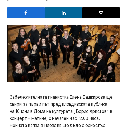
Забележителната пианистка Елена Башкирова ще
свири за първи път пред пловдивската публика
на 16 юни в Дома на културата „Борис Христов“ в
концерт – матине, с начален час 12.00 часа.
Нейната изява в Пловдив ще бъде с оркестър