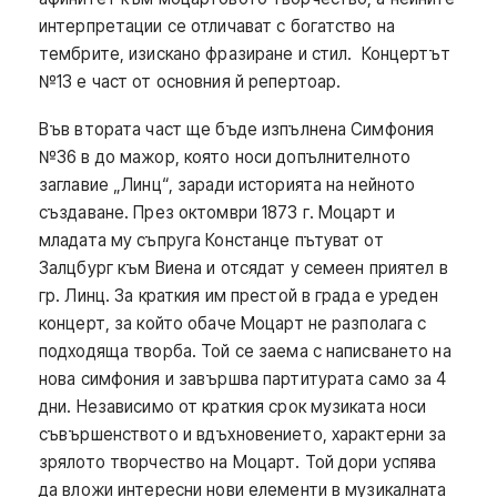
интерпретации се отличават с богатство на
тембрите, изискано фразиране и стил. Концертът
№13 e част от основния й репертоар.
Във втората част ще бъде изпълнена Симфония
№36 в до мажор, която носи допълнителното
заглавие „Линц“, заради историята на нейното
създаване. През октомври 1873 г. Моцарт и
младата му съпруга Констанце пътуват от
Залцбург към Виена и отсядат у семеен приятел в
гр. Линц. За краткия им престой в града е уреден
концерт, за който обаче Моцарт не разполага с
подходяща творба. Той се заема с написването на
нова симфония и завършва партитурата само за 4
дни. Независимо от краткия срок музиката носи
съвършенството и вдъхновението, характерни за
зрялото творчество на Моцарт. Той дори успява
да вложи интересни нови елементи в музикалната